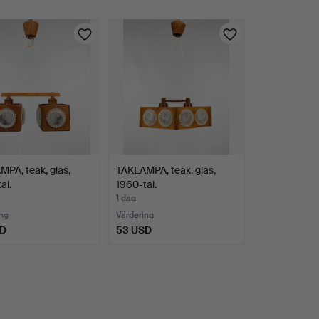
PA, teak, glas,
TAKLAMPA, teak, glas,
al.
1960-tal.
1 dag
ng
Värdering
SD
53 USD