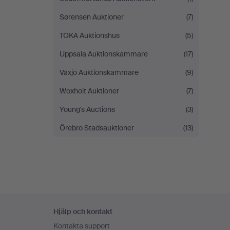
Sørensen Auktioner
(7)
TOKA Auktionshus
(5)
Uppsala Auktionskammare
(17)
Växjö Auktionskammare
(9)
Woxholt Auktioner
(7)
Young's Auctions
(3)
Örebro Stadsauktioner
(13)
Sidfotsnavigation
Hjälp och kontakt
Kontakta support