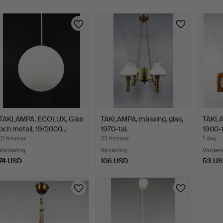
TAKLAMPA, ECOLUX, Glas
TAKLAMPA, mässing, glas,
TAKLAM
och metall, 19/2000…
1970-tal.
1900-t
21 timmar
23 timmar
1 dag
Värdering
Värdering
Värderi
74 USD
106 USD
53 U