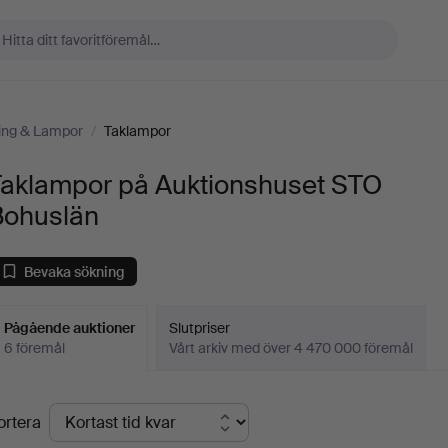
ing & Lampor
/
Taklampor
Taklampor på Auktionshuset STO
Bohuslän
Bevaka sökning
Pågående auktioner
Slutpriser
6 föremål
Vårt arkiv med över 4 470 000 föremål
Pågående
ortera
uktioner