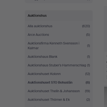
Auktionshus
Alla auktionshus
(620)
Arce Auctions
(5)
Auktionsfirma Kenneth Svensson i
(1)
Kalmar
Auktionshaus Blank
(1)
Auktionshaus Stuber's Hammerschlag
(1)
Auktionshuset Kolonn
(12)
Auktionshuset STO Bohuslän
(6)
Auktionshuset Thelin & Johansson
(19)
Auktionshuset Thörner & Ek
(2)