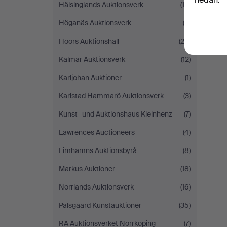
Hälsinglands Auktionsverk
(16)
Höganäs Auktionsverk
(4)
Höörs Auktionshall
(20)
Kalmar Auktionsverk
(12)
Karljohan Auktioner
(1)
Karlstad Hammarö Auktionsverk
(3)
Kunst- und Auktionshaus Kleinhenz
(7)
Lawrences Auctioneers
(4)
Limhamns Auktionsbyrå
(8)
Markus Auktioner
(18)
Norrlands Auktionsverk
(16)
Palsgaard Kunstauktioner
(35)
RA Auktionsverket Norrköping
(7)