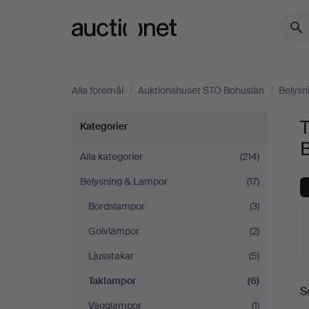
Auctionet.com
Alla föremål
/
Auktionshuset STO Bohuslän
/
Belysn
Taklampor
Kategorier
på
Alla kategorier
(214)
Belysning & Lampor
(17)
Auktionshuset
Bordslampor
(3)
STO
Golvlampor
(2)
Bohuslän
Ljusstakar
(5)
Taklampor
(6)
S
a
Vägglampor
(1)