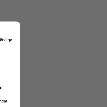
vändiga
r.
ingar