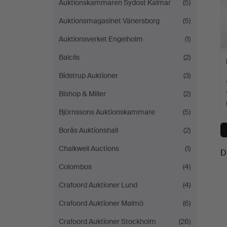
Auktionskammaren Sydost Kalmar
(5)
Auktionsmagasinet Vänersborg
(5)
Auktionsverket Engelholm
(1)
Balclis
(2)
Bidstrup Auktioner
(3)
Bishop & Miller
(2)
Björnssons Auktionskammare
(5)
Borås Auktionshall
(2)
Chalkwell Auctions
(1)
D
Colombos
(4)
Crafoord Auktioner Lund
(4)
Crafoord Auktioner Malmö
(6)
Crafoord Auktioner Stockholm
(26)