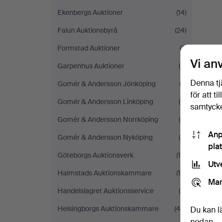
Ekenbergs Auktioner
(14)
Falun Auktionsbyrå
(24)
Formstad Auktioner
(7)
Vi an
Garpenhus Auktioner
(4)
Denna tj
Gomér & Andersson Jönköping
(2)
för att t
Gomér & Andersson Linköping
(8)
samtycke
Gomér & Andersson Norrköping
(5)
Anp
Gomér & Andersson Nyköping
(6)
pla
Göteborgs Auktionsverk
(14)
Utv
Halmstads Auktionskammare
(16)
Mar
Handelslagret Auktionsservice
(6)
Helsingborgs Auktionskammare
(46)
Du kan l
nedan.