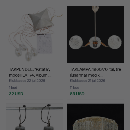
TAKPENDEL, "Patata",
TAKLAMPA, 1960/70-tal, tre
modell LA 174, Album,…
ljusarmar med k…
Klubbades 22 jul 2026
Klubbades 21 jul 2026
1 bud
11 bud
32 USD
85 USD