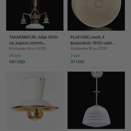
TAKARMATUR, tidigt 1900-
PLAFOND, textil, 4
tal, jugend, stomm…
ljuspunkter, 1900-talet…
Klubbades 16 jun 2026
Klubbades 16 jun 2026
26 bud
2 bud
381 USD
37 USD