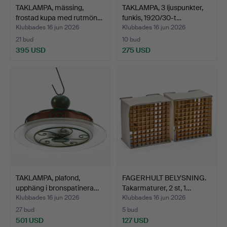
TAKLAMPA, mässing,
TAKLAMPA, 3 ljuspunkter,
frostad kupa med rutmön…
funkis, 1920/30-t…
Klubbades 16 jun 2026
Klubbades 16 jun 2026
21 bud
10 bud
395 USD
275 USD
TAKLAMPA, plafond,
FAGERHULT BELYSNING.
upphäng i bronspatinera…
Takarmaturer, 2 st, 1…
Klubbades 16 jun 2026
Klubbades 16 jun 2026
27 bud
5 bud
501 USD
127 USD