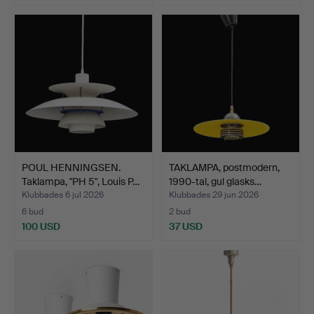
POUL HENNINGSEN.
TAKLAMPA, postmodern,
Taklampa, "PH 5", Louis P…
1990-tal, gul glasks…
Klubbades 6 jul 2026
Klubbades 29 jun 2026
6 bud
2 bud
100 USD
37 USD