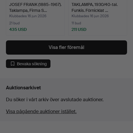
JOSEF FRANK (1885–1967).
TAKLAMPA, 1930/40-tal.
Taklampa, Firma S…
Funkis. Förnicklat …
Klubbades 16 jun 2026
Klubbades 16 jun 2026
21 bud
11 bud
435 USD
211 USD
Visa fler föremål
Bevaka sökning
Auktionsarkivet
Du söker i vårt arkiv över avslutade auktioner.
Visa pågående auktioner istället.