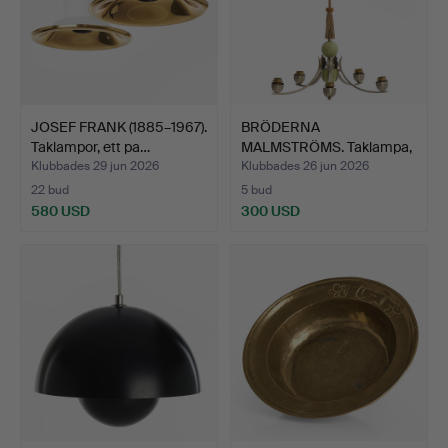
JOSEF FRANK (1885–1967).
BRÖDERNA
Taklampor, ett pa…
MALMSTRÖMS. Taklampa,
5 ljuspunkt…
Klubbades 29 jun 2026
Klubbades 26 jun 2026
22 bud
5 bud
580 USD
300 USD