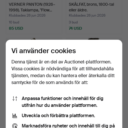
VERNER PANTON (1926–
SKÅLFAT, brons, 1800-tal
1998). Taklampa, "Flow…
eller äldre.
Klubbades 26 jun 2026
Klubbades 26 jun 2026
10 bud
3 bud
85 USD
74 USD
Vi använder cookies
Denna tjänst är en del av Auctionet-plattformen.
Vissa cookies är nödvändiga för att tillhandahålla
tjänsten, medan du kan hantera eller återkalla ditt
samtycke för de som används för att:
Anpassa funktioner och innehåll för dig
AMPEL, empirestil, modell
TAKARMATUR, jugend,
utifrån hur du använder plattformen.
nr 1125, Brödern…
fyra ljuskällor, glask…
Klubbades 25 jun 2026
Klubbades 25 jun 2026
Utveckla och förbättra plattformen.
6 bud
8 bud
58 USD
60 USD
Marknadsföra nyheter och innehåll till dig på