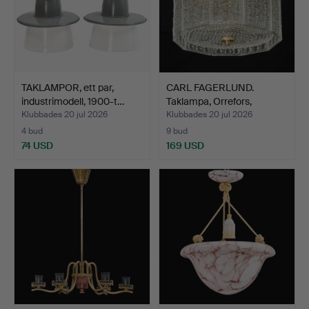
TAKLAMPOR, ett par,
CARL FAGERLUND.
industrimodell, 1900-t…
Taklampa, Orrefors,
1960/7…
Klubbades 20 jul 2026
Klubbades 20 jul 2026
4 bud
9 bud
74 USD
169 USD