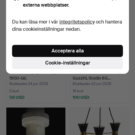
externa webbplatser.
Utvalt
föremål
Du kan läsa mer i vår
integritetspolicy
och hantera
dina cookieinställningar nedan.
Acceptera alla
Cookie-inställningar
TAKLAMPA, jugend, tidigt
TAKLAMPA, "Bud", Harvey
1900-tal.
Guzzini, Studio 6G…
Klubbades 24 jun 2026
Klubbades 22 jun 2026
5 bud
19 bud
58 USD
190 USD