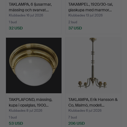
TAKLAMPA, 6 ljusarmar,
TAKAMPEL, 1920/30-tal,
mässing och svarvat…
glaskupa med marmor…
Klubbades 16 jul 2026
Klubbades 13 jul 2026
1 bud
2 bud
32 USD
37 USD
TAKPLAFOND, mässing,
TAKLAMPA, Erik Hansson &
kupa i opalglas, 1900…
Co, Malmö, modell…
Klubbades 8 jul 2026
Klubbades 6 jul 2026
1 bud
7 bud
53 USD
206 USD