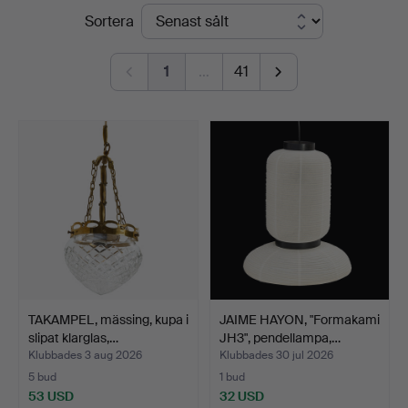
Slutpriser
Sortera
1
…
41
TAKAMPEL, mässing, kupa i
JAIME HAYON, "Formakami
slipat klarglas,…
JH3", pendellampa,…
Klubbades 3 aug 2026
Klubbades 30 jul 2026
5 bud
1 bud
53 USD
32 USD