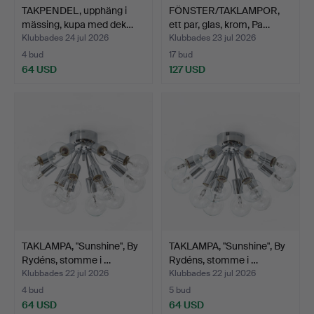
TAKPENDEL, upphäng i
FÖNSTER/TAKLAMPOR,
mässing, kupa med dek…
ett par, glas, krom, Pa…
Klubbades 24 jul 2026
Klubbades 23 jul 2026
4 bud
17 bud
64 USD
127 USD
TAKLAMPA, "Sunshine", By
TAKLAMPA, "Sunshine", By
Rydéns, stomme i …
Rydéns, stomme i …
Klubbades 22 jul 2026
Klubbades 22 jul 2026
4 bud
5 bud
64 USD
64 USD