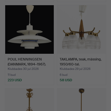
POUL HENNINGSEN
TAKLAMPA, teak, mässing,
(DANMARK, 1894–1967).
1950/60-tal.
Takl…
Klubbades 30 jul 2026
Klubbades 29 jul 2026
11 bud
6 bud
223 USD
58 USD