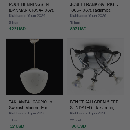
POUL HENNINGSEN
JOSEF FRANK (SVERIGE,
(DANMARK, 1894–1967).
1885–1967). Taklampa…
takl…
Klubbades 16 jun 2026
Klubbades 16 jun 2026
8 bud
19 bud
422 USD
897 USD
TAKLAMPA, 1930/40-tal.
BENGT KÄLLGREN & PER
Swedish Modern. För…
SUNDSTEDT. Taklampa, …
Klubbades 16 jun 2026
Klubbades 16 jun 2026
11 bud
22 bud
127 USD
186 USD