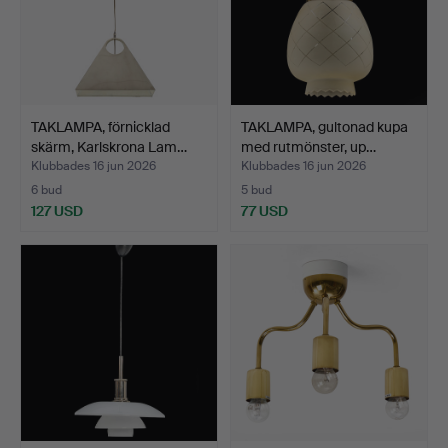
TAKLAMPA, förnicklad
TAKLAMPA, gultonad kupa
skärm, Karlskrona Lam…
med rutmönster, up…
Klubbades 16 jun 2026
Klubbades 16 jun 2026
6 bud
5 bud
127 USD
77 USD