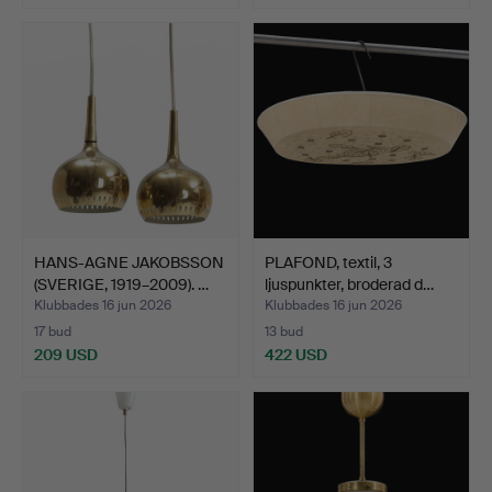
HANS-AGNE JAKOBSSON
PLAFOND, textil, 3
(SVERIGE, 1919–2009). …
ljuspunkter, broderad d…
Klubbades 16 jun 2026
Klubbades 16 jun 2026
17 bud
13 bud
209 USD
422 USD