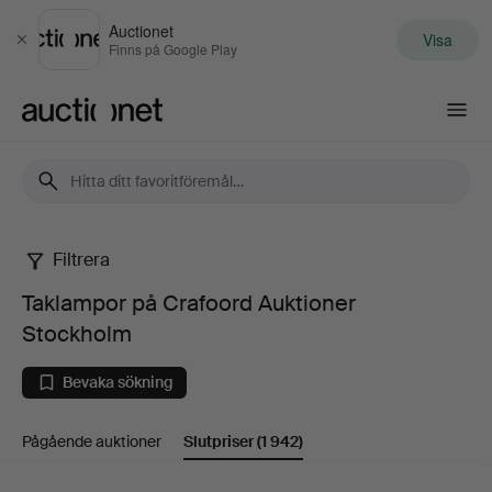
Auctionet
Visa
Stäng
Finns på Google Play
Auctionet.com
Filtrera
Taklampor
Taklampor på Crafoord Auktioner
på
Stockholm
Crafoord
Bevaka sökning
Auktioner
Pågående auktioner
Slutpriser
(1 942)
Stockholm