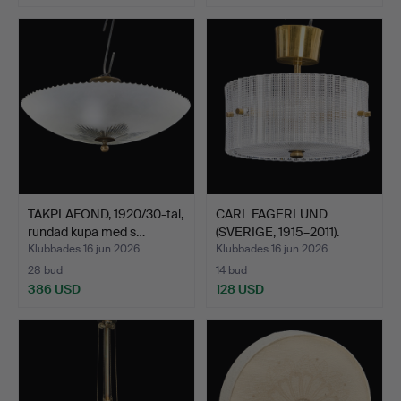
TAKPLAFOND, 1920/30-tal,
CARL FAGERLUND
rundad kupa med s…
(SVERIGE, 1915–2011).
Takla…
Klubbades 16 jun 2026
Klubbades 16 jun 2026
28 bud
14 bud
386 USD
128 USD