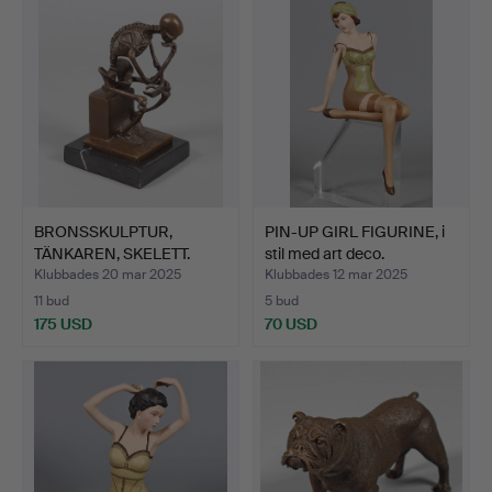
BRONSSKULPTUR,
PIN-UP GIRL FIGURINE, i
TÄNKAREN, SKELETT.
stil med art deco.
Klubbades 20 mar 2025
Klubbades 12 mar 2025
11 bud
5 bud
175 USD
70 USD