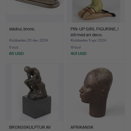
slädtur, brons.
PIN-UP GIRL FIGURINE, i
stil med art deco.
Klubbades 20 dec 2024
Klubbades 5 apr 2024
6 bud
19 bud
85 USD
401 USD
BRONSSKULPTUR AV
AFRIKANSK