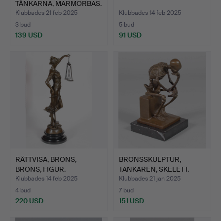
TÄNKARNA, MARMORBAS.
Klubbades 21 feb 2025
Klubbades 14 feb 2025
3 bud
5 bud
139 USD
91 USD
RÄTTVISA, BRONS,
BRONSSKULPTUR,
BRONS, FIGUR.
TÄNKAREN, SKELETT.
Klubbades 14 feb 2025
Klubbades 21 jan 2025
4 bud
7 bud
220 USD
151 USD