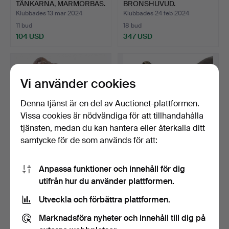
TÄNKARNA, MARMORBAS.
BRONSHUVUD.
Klubbades 13 mar 2024
Klubbades 24 feb 2024
11 bud
18 bud
104 USD
347 USD
Vi använder cookies
Denna tjänst är en del av Auctionet-plattformen.
Vissa cookies är nödvändiga för att tillhandahålla
tjänsten, medan du kan hantera eller återkalla ditt
samtycke för de som används för att:
BRONSSKULPTUR AV
BRONS HUND SKULPTUR.
Anpassa funktioner och innehåll för dig
TÄNKARE.
utifrån hur du använder plattformen.
Klubbades 26 dec 2023
Klubbades 12 dec 2023
1 bud
2 bud
Utveckla och förbättra plattformen.
104 USD
76 USD
Marknadsföra nyheter och innehåll till dig på