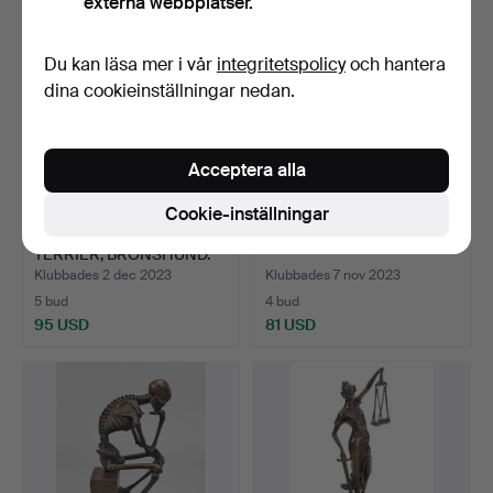
externa webbplatser.
Du kan läsa mer i vår
integritetspolicy
och hantera
dina cookieinställningar nedan.
Acceptera alla
Cookie-inställningar
GAMMAL BRONSFIGUR,
BRONS HUND SKULPTUR.
TERRIER, BRONSHUND.
Klubbades 2 dec 2023
Klubbades 7 nov 2023
5 bud
4 bud
95 USD
81 USD