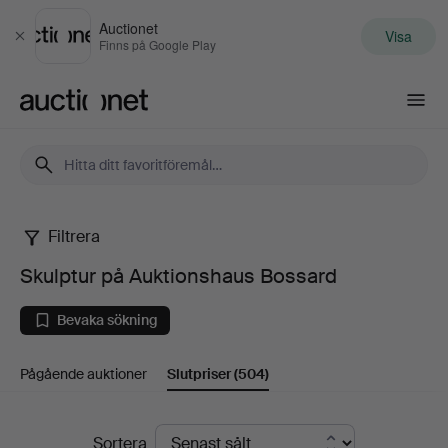
Auctionet
Visa
Stäng
Finns på Google Play
Auctionet.com
Filtrera
Skulptur
Skulptur på Auktionshaus Bossard
på
Bevaka sökning
Auktionshaus
Pågående auktioner
Slutpriser
(504)
Bossard
Slutpriser
Sortera