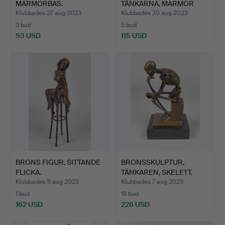
MARMORBAS.
TÄNKARNA, MARMOR
BAS.
Klubbades 27 aug 2023
Klubbades 20 aug 2023
3 bud
5 bud
93 USD
115 USD
BRONS FIGUR, SITTANDE
BRONSSKULPTUR,
FLICKA.
TÄNKAREN, SKELETT.
Klubbades 11 aug 2023
Klubbades 7 aug 2023
1 bud
16 bud
162 USD
226 USD