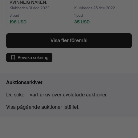
KVINNLIG NAKEN.
Klubbades 31 dec 2022
Klubbades 25 dec 2022
3 bud
1 bud
198 USD
35 USD
Visa fler föremål
Bevaka sökning
Auktionsarkivet
Du söker i vårt arkiv över avslutade auktioner.
Visa pågående auktioner istället.