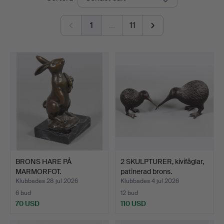
1
…
11
BRONS HARE PÅ
2 SKULPTURER, kivifåglar,
MARMORFOT.
patinerad brons.
Klubbades 28 jul 2026
Klubbades 4 jul 2026
6 bud
12 bud
70 USD
110 USD