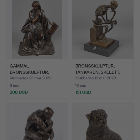
GAMMAL
BRONSSKULPTUR,
BRONSSKULPTUR,
TÄNKAREN, SKELETT.
MATTHEW.
Klubbades 23 mar 2023
Klubbades 12 mar 2023
6 bud
16 bud
208 USD
151 USD