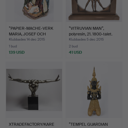
”PAPIER-MACHE-VERK
”VITRUVIAN MAN”,
MARIA, JOSEF OCH
polyresin, 21. 1800-talet.
KRISTB…
Klubbades 14 dec 2015
Klubbades 5 dec 2015
1 bud
2 bud
139 USD
41 USD
XTRADEFACTORY/KARE
”TEMPEL GUARDIAN