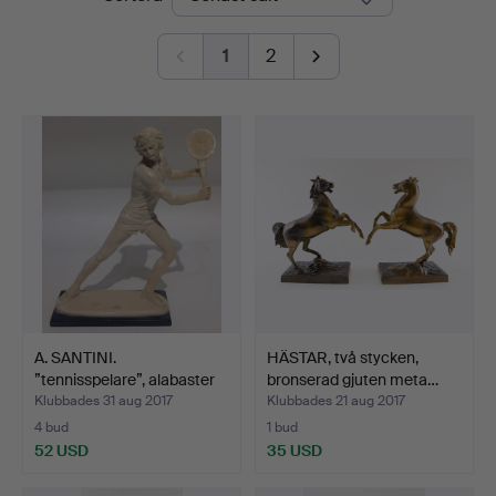
1
2
A. SANTINI.
HÄSTAR, två stycken,
”tennisspelare”, alabaster
bronserad gjuten meta…
på …
Klubbades 31 aug 2017
Klubbades 21 aug 2017
4 bud
1 bud
52 USD
35 USD