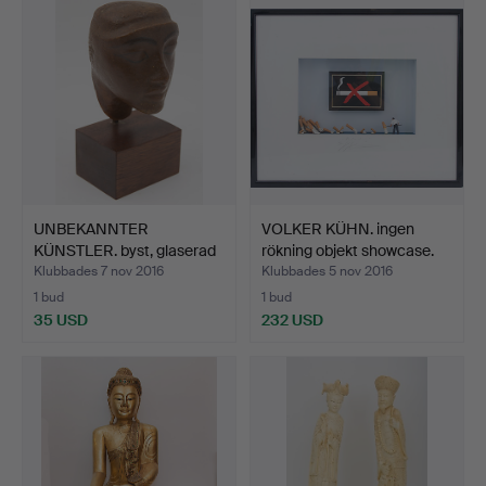
UNBEKANNTER
VOLKER KÜHN. ingen
KÜNSTLER. byst, glaserad
rökning objekt showcase.
model…
Klubbades 7 nov 2016
Klubbades 5 nov 2016
1 bud
1 bud
35 USD
232 USD