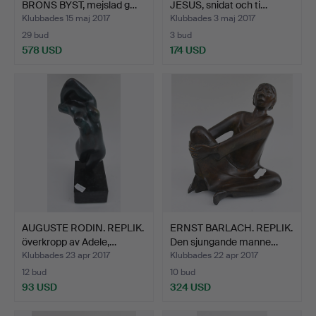
BRONS BYST, mejslad g…
JESUS, snidat och ti…
Klubbades 15 maj 2017
Klubbades 3 maj 2017
29 bud
3 bud
578 USD
174 USD
AUGUSTE RODIN. REPLIK.
ERNST BARLACH. REPLIK.
överkropp av Adele,…
Den sjungande manne…
Klubbades 23 apr 2017
Klubbades 22 apr 2017
12 bud
10 bud
93 USD
324 USD