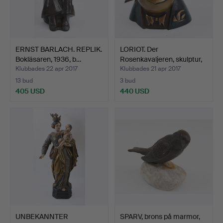
ERNST BARLACH. REPLIK.
LORIOT. Der
Bokläsaren, 1936, b…
Rosenkavaljeren, skulptur,
bro…
Klubbades 22 apr 2017
Klubbades 21 apr 2017
13 bud
3 bud
405 USD
440 USD
UNBEKANNTER
SPARV, brons på marmor,