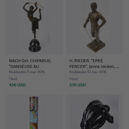
NACH D.H. CHIPARUS.
H. RIEDER. ”EPEE
”DANSEUSE AU
FENCER”, brons, tecken., …
CERCEAU”,…
Klubbades 11 mar 2016
Klubbades 10 mar 2016
1 bud
1 bud
426 USD
576 USD