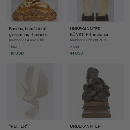
Buddha, bemålat trä,
UNBEKANNTER
glasstenar, Thailand,…
KÜNSTLER. imitation
elfenben k…
Klubbades 4 nov 2016
Klubbades 28 okt 2016
1 bud
2 bud
116 USD
41 USD
”REIHER”,
UNBEKANNTER