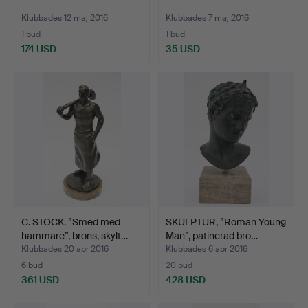
Klubbades 12 maj 2016
Klubbades 7 maj 2016
1 bud
1 bud
174 USD
35 USD
C. STOCK. ”Smed med
SKULPTUR, ”Roman Young
hammare”, brons, skylt…
Man”, patinerad bro…
Klubbades 20 apr 2016
Klubbades 6 apr 2016
6 bud
20 bud
361 USD
428 USD