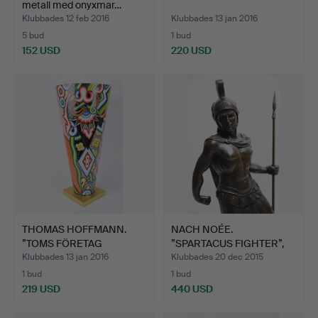
metall med onyxmar…
Klubbades 12 feb 2016
Klubbades 13 jan 2016
5 bud
1 bud
152 USD
220 USD
THOMAS HOFFMANN.
NACH NOÉE.
”TOMS FÖRETAG
”SPARTACUS FIGHTER”,
PARAPLYSTÄL…
brons, tec…
Klubbades 13 jan 2016
Klubbades 20 dec 2015
1 bud
1 bud
219 USD
440 USD