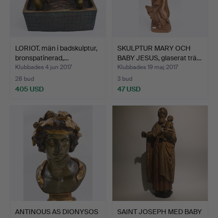
LORIOT. män i badskulptur,
SKULPTUR MARY OCH
bronspatinerad,…
BABY JESUS, glaserat trä…
Klubbades 4 jun 2017
Klubbades 19 maj 2017
28 bud
3 bud
405 USD
47 USD
ANTINOUS AS DIONYSOS
SAINT JOSEPH MED BABY