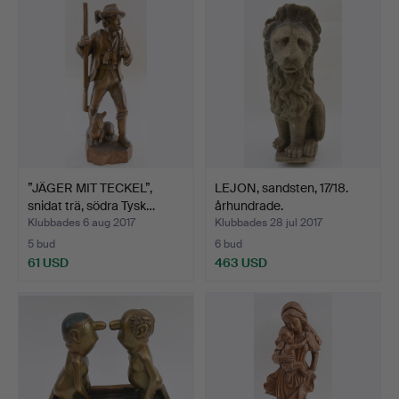
”JÄGER MIT TECKEL”,
LEJON, sandsten, 17/18.
snidat trä, södra Tysk…
århundrade.
Klubbades 6 aug 2017
Klubbades 28 jul 2017
5 bud
6 bud
61 USD
463 USD