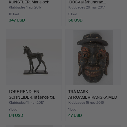
KÜNSTLER. Maria och
1900-tal århundrad…
Jesus, sku…
Klubbades 1 apr 2017
Klubbades 26 mar 2017
10 bud
3 bud
347 USD
58 USD
LORE RENDLEN-
TRÄ MASK
SCHNEIDER. stående föl,
AFROAMERIKANSKA MED
brons…
HATT.
Klubbades 11 mar 2017
Klubbades 15 nov 2016
7 bud
1 bud
174 USD
47 USD