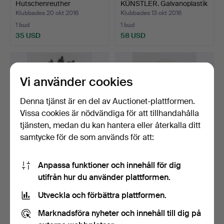
Hutschenreuther
KÜNSTLER. Galvanoplastik
konstavdelning å…
enlig…
Klubbades 20 okt 2016
Klubbades 13 okt 2016
1 bud
1 bud
35 USD
58 USD
Vi använder cookies
Denna tjänst är en del av Auctionet-plattformen.
Vissa cookies är nödvändiga för att tillhandahålla
tjänsten, medan du kan hantera eller återkalla ditt
samtycke för de som används för att:
FESTIVAL MASK, brons (?),
UNBEKANNTER
Anpassa funktioner och innehåll för dig
troligen Västafr…
KÜNSTLER. ”Big Glass
utifrån hur du använder plattformen.
Egg”, gla…
Klubbades 2 okt 2016
Klubbades 4 aug 2016
1 bud
1 bud
Utveckla och förbättra plattformen.
463 USD
47 USD
Marknadsföra nyheter och innehåll till dig på