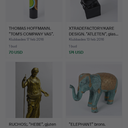
THOMAS HOFFMANN.
XTRADEFACTORY/KARE
”TOM'S COMPANY VAS”.
DESIGN. ”ATLETEN”, glas…
Klubbades 17 feb 2016
Klubbades 13 feb 2016
1 bud
1 bud
70 USD
174 USD
RUCHOS;. ”HEBE”, gjuten
”ELEPHANT” brons.