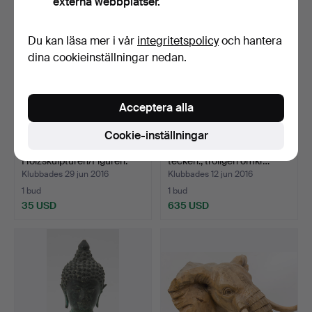
externa webbplatser.
Du kan läsa mer i vår
integritetspolicy
och hantera
dina cookieinställningar nedan.
Acceptera alla
Cookie-inställningar
KONVOLUT.
”VENUS”, marmor, ej
Holzskulpturen/Figuren.
tecken., troligen omkr…
Klubbades 29 jun 2016
Klubbades 12 jun 2016
1 bud
1 bud
35 USD
635 USD