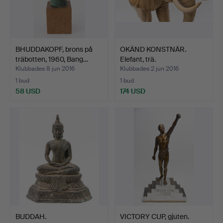
BHUDDAKOPF, brons på
OKÄND KONSTNÄR.
träbotten, 1960, Bang…
Elefant, trä.
Klubbades 8 jun 2016
Klubbades 2 jun 2016
1 bud
1 bud
58 USD
174 USD
BUDDAH.
VICTORY CUP, gjuten.