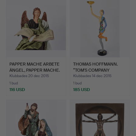
PAPPER MACHE ARBETE
THOMAS HOFFMANN.
ÄNGEL, PAPPER MACHE.
”TOM'S COMPANY
STATYETT”.
Klubbades 20 dec 2015
Klubbades 14 dec 2015
1 bud
1 bud
116 USD
185 USD