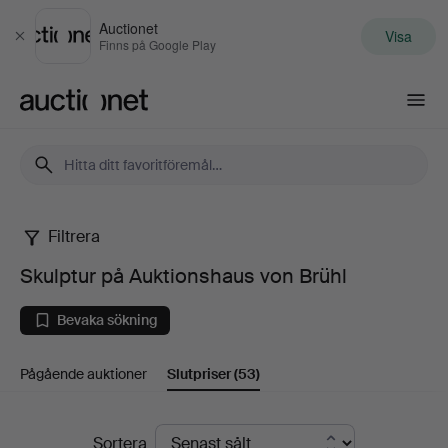
Auctionet
Visa
Stäng
Finns på Google Play
Auctionet.com
Filtrera
Skulptur
Skulptur på Auktionshaus von Brühl
på
Bevaka sökning
Auktionshaus
Pågående auktioner
Slutpriser
(53)
von
Brühl
Slutpriser
Sortera