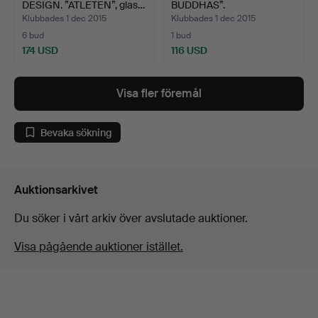
DESIGN. ”ATLETEN”, glas…
BUDDHAS”.
Klubbades 1 dec 2015
Klubbades 1 dec 2015
6 bud
1 bud
174 USD
116 USD
Visa fler föremål
Bevaka sökning
Auktionsarkivet
Du söker i vårt arkiv över avslutade auktioner.
Visa pågående auktioner istället.