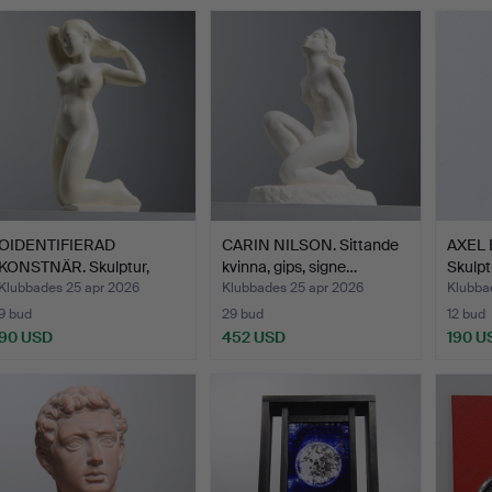
OIDENTIFIERAD
CARIN NILSON. Sittande
AXEL 
KONSTNÄR. Skulptur,
kvinna, gips, signe…
Skulpt
signerad…
Klubbades 25 apr 2026
Klubbades 25 apr 2026
Klubba
9 bud
29 bud
12 bud
90 USD
452 USD
190 U