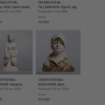
 SKULPTUR,
ÖRJAN HOLM.
, 1900-talets andra
TILLSKRIVEN. Figurin, älg,
jär…
des 20 maj 2026
Klubbades 5 maj 2026
9 bud
D
74 USD
TIFIERAD
OIDENTIFIERAD
NÄR. Skulptur,
KONSTNÄR. Byst,
, …
föreställand…
des 25 apr 2026
Klubbades 25 apr 2026
4 bud
SD
64 USD