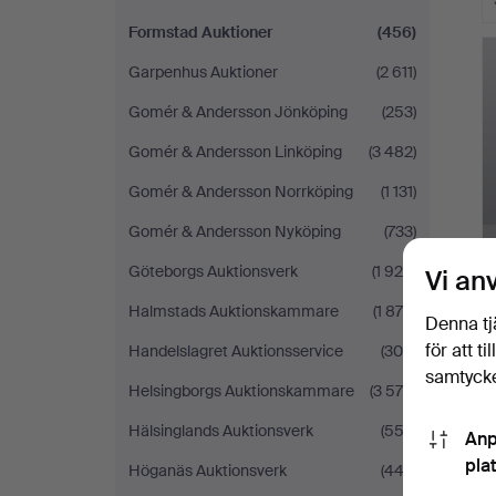
Formstad Auktioner
(456)
Garpenhus Auktioner
(2 611)
Gomér & Andersson Jönköping
(253)
Gomér & Andersson Linköping
(3 482)
Gomér & Andersson Norrköping
(1 131)
Gomér & Andersson Nyköping
(733)
Göteborgs Auktionsverk
(1 928)
Vi an
Halmstads Auktionskammare
(1 875)
Denna tj
för att t
Handelslagret Auktionsservice
(305)
samtycke
Helsingborgs Auktionskammare
(3 575)
Hälsinglands Auktionsverk
(552)
Anp
pla
Höganäs Auktionsverk
(442)