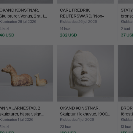
OKÄND KONSTNÄR.
CARL FREDRIK
STATY
Skulpturer, Venus, 2 st, 1…
REUTERSWÄRD. "Non-
bronse
Violence", …
Klubbades 26 jul 2026
Klubbades 26 jul 2026
Klubbad
4 bud
14 bud
2 bud
48 USD
232 USD
37 US
ANNA JARNESTAD. 2
OKÄND KONSTNÄR.
BROR 
skulpturer, hästar, sign…
Skulptur, flickhuvud, 1900…
förest
Klubbades 1 jul 2026
Klubbades 1 jul 2026
Klubbad
5 bud
23 bud
13 bud
58 USD
169 USD
159 U