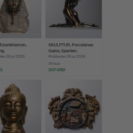
 Tutankhamon,
SKULPTUR, Porcelanas
ng.
Galos, Spanien.
es 26 jul 2026
Klubbades 26 jul 2026
34 bud
D
337 USD