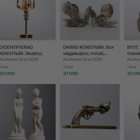
OIDENTIFIERAD
OKÄND KONSTNÄR. Stor
BYST,
KONSTNÄR. Skulptur,
väggskulptur, metall,…
mässi
mässing,…
Klubbades 26 jul 2026
Klubbades 26 jul 2026
Klubbad
1 bud
2 bud
1 bud
32 USD
37 USD
32 US