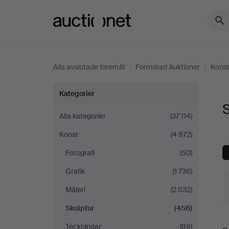
Auctionet.com
Alla avslutade föremål
/
Formstad Auktioner
/
Kons
Skulptur
Kategorier
S
på
Alla kategorier
(37 114)
Konst
(4 972)
Formstad
Fotografi
(50)
Auktioner
Grafik
(1 736)
Måleri
(2 532)
Skulptur
(456)
S
Teckningar
(99)