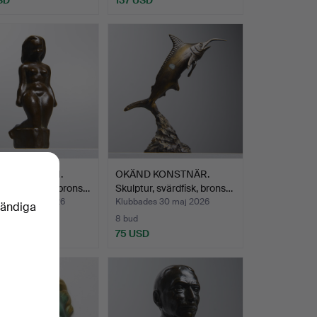
E BERGGREN.
OKÄND KONSTNÄR.
die, skulptur, brons…
Skulptur, svärdfisk, brons…
des 30 maj 2026
Klubbades 30 maj 2026
vändiga
8 bud
SD
75 USD