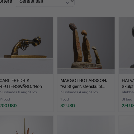
ortera
CARL FREDRIK
MARGOT BO LARSSON.
HALV
REUTERSWÄRD. "Non-
"På Stigen", stenskulpt…
Skulpt
Violence", …
Klubbades 6 aug 2026
Klubbades 4 aug 2026
Klubbad
14 bud
1 bud
31 bud
200 USD
32 USD
274 U