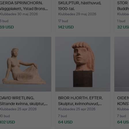
GERDA SPRINCHORN.
SKULPTUR, hästhuvud,
STOR
Väggplakett, Ystad Brons…
1900-tal.
Buddha
d…
Klubbades 30 maj 2026
Klubbades 29 maj 2026
Klubba
6 bud
17 bud
1 bud
69 USD
142 USD
32 US
DAVID WRETLING.
BROR HJORTH. EFTER.
OIDEN
Sittande kvinna, skulptur,…
Skulptur, kvinnohuvud,…
KONST
kvinna
Klubbades 25 apr 2026
Klubbades 25 apr 2026
Klubba
10 bud
7 bud
7 bud
102 USD
64 USD
64 U