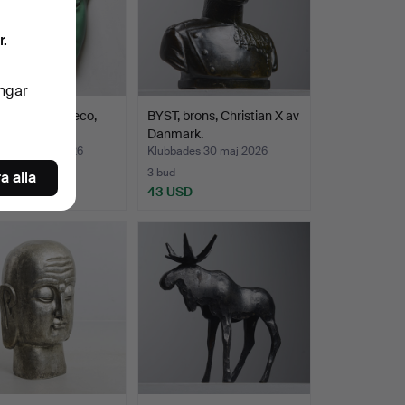
r.
ingar
ELIEF, art deco,
BYST, brons, Christian X av
al.
Danmark.
des 30 maj 2026
Klubbades 30 maj 2026
3 bud
a alla
SD
43 USD