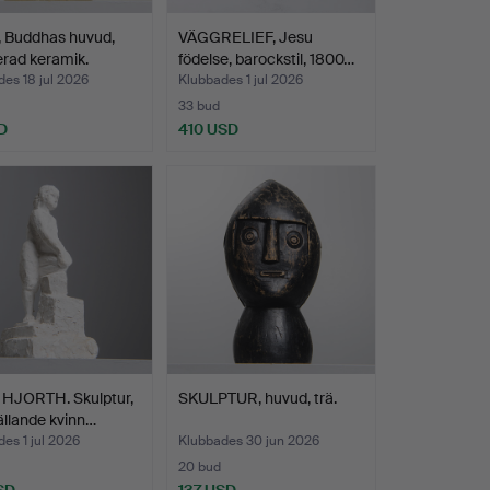
, Buddhas huvud,
VÄGGRELIEF, Jesu
rad keramik.
födelse, barockstil, 1800…
es 18 jul 2026
Klubbades 1 jul 2026
33 bud
D
410 USD
HJORTH. Skulptur,
SKULPTUR, huvud, trä.
ällande kvinn…
es 1 jul 2026
Klubbades 30 jun 2026
20 bud
SD
137 USD