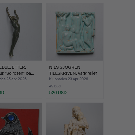
EBBE. EFTER.
NILS SJÖGREN.
ur, "Solrosen", pa…
TILLSKRIVEN. Väggrelief,
nak…
des 25 apr 2026
Klubbades 23 apr 2026
49 bud
SD
526 USD