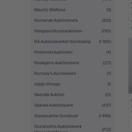
Mauritz Widforss
(3)
Norrlands Auktionsverk
(323)
Palsgaard Kunstauktioner
(785)
RA Auktionsverket Norrköping
(1 305)
Rheinveld Auktionen
(4)
Roslagens Auktionsverk
(221)
Rumsey’s Auctioneers
(7)
Sajab Vintage
(1)
Skandia Auktion
(21)
Skånes Auktionsverk
(437)
Stadsauktion Sundsvall
(1 466)
Stockholms Auktionsverk
(702)