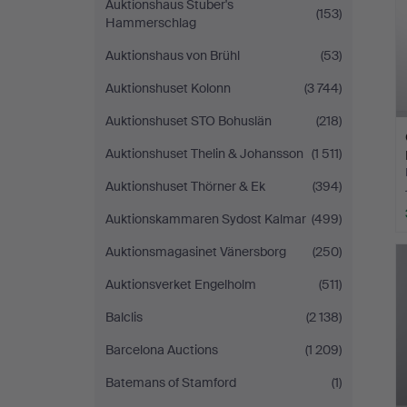
Auktionshaus Stuber's
(153)
Hammerschlag
Auktionshaus von Brühl
(53)
Auktionshuset Kolonn
(3 744)
Auktionshuset STO Bohuslän
(218)
Auktionshuset Thelin & Johansson
(1 511)
Auktionshuset Thörner & Ek
(394)
Auktionskammaren Sydost Kalmar
(499)
Auktionsmagasinet Vänersborg
(250)
Auktionsverket Engelholm
(511)
Balclis
(2 138)
Barcelona Auctions
(1 209)
Batemans of Stamford
(1)