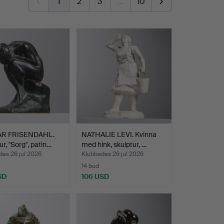
1
2
3
…
10
AR FRISENDAHL.
NATHALIE LEVI. Kvinna
ur, "Sorg", patin…
med hink, skulptur, …
es 26 jul 2026
Klubbades 26 jul 2026
14 bud
SD
106 USD