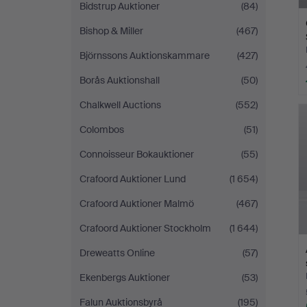
Bidstrup Auktioner
(84)
Bishop & Miller
(467)
Björnssons Auktionskammare
(427)
Borås Auktionshall
(50)
Chalkwell Auctions
(552)
Colombos
(51)
Connoisseur Bokauktioner
(55)
Crafoord Auktioner Lund
(1 654)
Crafoord Auktioner Malmö
(467)
Crafoord Auktioner Stockholm
(1 644)
Dreweatts Online
(57)
Ekenbergs Auktioner
(53)
Falun Auktionsbyrå
(195)