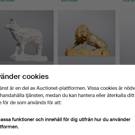
MARIANNE LUNDBLAD.
OKÄND KONSTNÄR.
SIGG
vänder cookies
Skulptur, lamm, 1900-ta…
Skulptur, föreställande le…
Aktstu
Klubbades 26 jun 2026
Klubbades 16 jun 2026
Klubba
änst är en del av Auctionet-plattformen. Vissa cookies är nöd
1 bud
4 bud
15 bud
illhandahålla tjänsten, medan du kan hantera eller återkalla ditt
32 USD
43 USD
106 U
 för de som används för att:
assa funktioner och innehåll för dig utifrån hur du använder
ttformen.