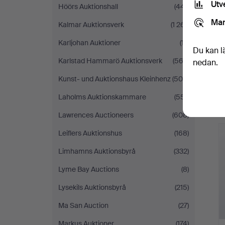
Utv
Höörs Auktionshall
(441)
Mar
Kalmar Auktionsverk
(1 261)
Karljohan Auktioner
(17)
Du kan l
Karlstad Hammarö Auktionsverk
(563)
nedan.
Kunst- und Auktionshaus Kleinhenz
(505)
Laholms Auktionskammare
(551)
Lawrences Auctioneers
(608)
Leiflers Auktionshus
(168)
Limhamns Auktionsbyrå
(332)
Lyme Bay Auctions
(8)
Lysekils Auktionsbyrå
(215)
Ma San Auction
(27)
Markus Auktioner
(174)