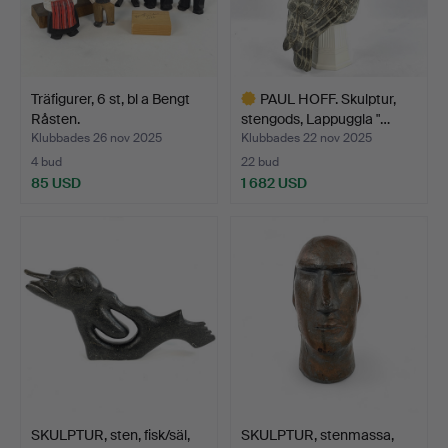
Träfigurer, 6 st, bl a Bengt
PAUL HOFF. Skulptur,
Råsten.
stengods, Lappuggla "…
Klubbades 26 nov 2025
Klubbades 22 nov 2025
4 bud
22 bud
85 USD
1 682 USD
Utvalt
föremål
SKULPTUR, sten, fisk/säl,
SKULPTUR, stenmassa,