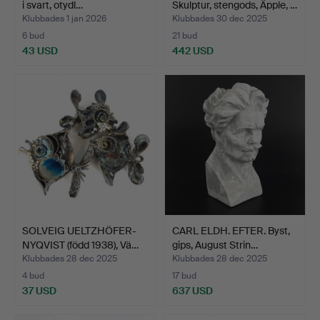
i svart, otydl…
Skulptur, stengods, Äpple, …
Klubbades 1 jan 2026
Klubbades 30 dec 2025
6 bud
21 bud
43 USD
442 USD
Utvalt
föremål
SOLVEIG UELTZHÖFER-
CARL ELDH. EFTER. Byst,
NYQVIST (född 1938), Vä…
gips, August Strin…
Klubbades 28 dec 2025
Klubbades 28 dec 2025
4 bud
17 bud
37 USD
637 USD