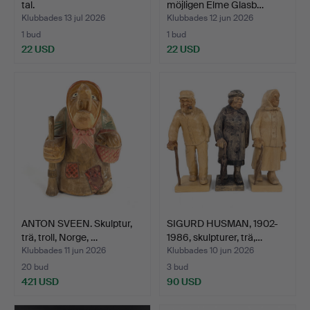
tal.
möjligen Elme Glasb…
Klubbades 13 jul 2026
Klubbades 12 jun 2026
1 bud
1 bud
22 USD
22 USD
ANTON SVEEN. Skulptur,
SIGURD HUSMAN, 1902-
trä, troll, Norge, …
1986, skulpturer, trä,…
Klubbades 11 jun 2026
Klubbades 10 jun 2026
20 bud
3 bud
421 USD
90 USD