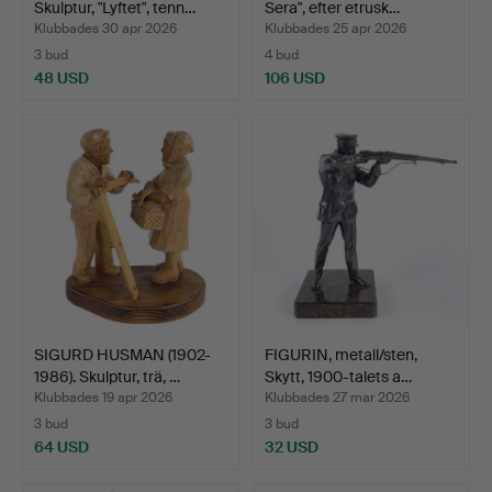
Skulptur, "Lyftet", tenn…
Sera", efter etrusk…
Klubbades 30 apr 2026
Klubbades 25 apr 2026
3 bud
4 bud
48 USD
106 USD
SIGURD HUSMAN (1902-
FIGURIN, metall/sten,
1986). Skulptur, trä, …
Skytt, 1900-talets a…
Klubbades 19 apr 2026
Klubbades 27 mar 2026
3 bud
3 bud
64 USD
32 USD