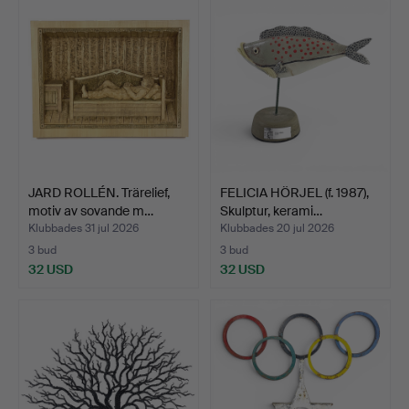
JARD ROLLÉN. Trärelief,
FELICIA HÖRJEL (f. 1987),
motiv av sovande m…
Skulptur, kerami…
Klubbades 31 jul 2026
Klubbades 20 jul 2026
3 bud
3 bud
32 USD
32 USD