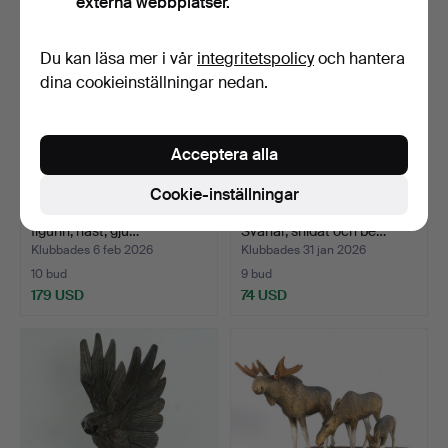
externa webbplatser.
Du kan läsa mer i vår
integritetspolicy
och hantera
dina cookieinställningar nedan.
Acceptera alla
Cookie-inställningar
BJÖRN NYBERG (f. 1943),
SKULPTURER, ett par.
figurin, häst, gju…
Svanar, snidat och be…
Klubbades 6 feb 2026
Klubbades 31 jan 2026
10 bud
9 bud
179 USD
74 USD