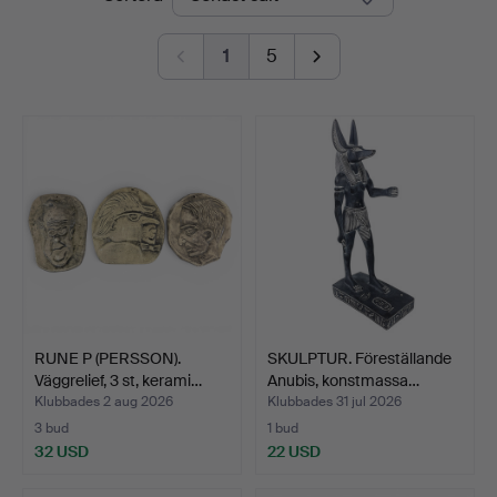
1
5
RUNE P (PERSSON).
SKULPTUR. Föreställande
Väggrelief, 3 st, kerami…
Anubis, konstmassa…
Klubbades 2 aug 2026
Klubbades 31 jul 2026
3 bud
1 bud
32 USD
22 USD