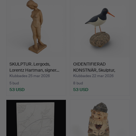
SKULPTUR. Lergods,
OIDENTIFIERAD
Lorentz Hartman, signer…
KONSTNÄR, Skulptur,
målad gi…
Klubbades 25 mar 2026
Klubbades 22 mar 2026
5 bud
8 bud
53 USD
53 USD