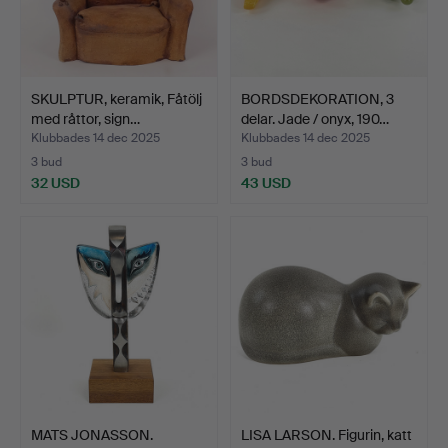
SKULPTUR, keramik, Fåtölj
BORDSDEKORATION, 3
med råttor, sign…
delar. Jade / onyx, 190…
Klubbades 14 dec 2025
Klubbades 14 dec 2025
3 bud
3 bud
32 USD
43 USD
MATS JONASSON.
LISA LARSON. Figurin, katt