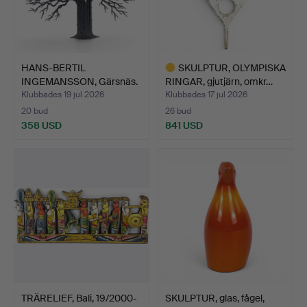
HANS-BERTIL
SKULPTUR, OLYMPISKA
INGEMANSSON, Gärsnäs.
RINGAR, gjutjärn, omkr…
Väggdeko…
Klubbades 19 jul 2026
Klubbades 17 jul 2026
20 bud
26 bud
358 USD
841 USD
Utvalt
föremål
TRÄRELIEF, Bali, 19/2000-
SKULPTUR, glas, fågel,