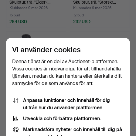
Skulptur, trä, "Ejder (…
Skulptur, trä, "Storskr…
Klubbades 9 mar 2026
Klubbades 9 mar 2026
15 bud
12 bud
284 USD
232 USD
Vi använder cookies
Denna tjänst är en del av Auctionet-plattformen.
Vissa cookies är nödvändiga för att tillhandahålla
tjänsten, medan du kan hantera eller återkalla ditt
samtycke för de som används för att:
NILS WIDE (1888-1954),
ENNO HALLEK.
Anpassa funktioner och innehåll för dig
träfigurer, 2 st, S…
Väggskulptur, hjärta med
utifrån hur du använder plattformen.
speg…
Klubbades 8 mar 2026
Klubbades 6 mar 2026
3 bud
34 bud
Utveckla och förbättra plattformen.
64 USD
1 006 USD
Marknadsföra nyheter och innehåll till dig på