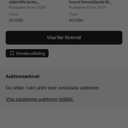
oidentifierad ko…
huvud föreställande M…
Klubbades 15 nov 2025
Klubbades 10 nov 2025
3 bud
7 bud
32 USD
90 USD
Visa fler föremål
Bevaka sökning
Auktionsarkivet
Du söker i vårt arkiv över avslutade auktioner.
Visa pågående auktioner istället.