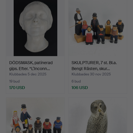
föremål
DÖDSMASK, patinerad
SKULPTURER, 7 st. Bl.a.
gips. Efter. “L’Inconn…
Bengt Råsten, skur…
Klubbades 5 dec 2025
Klubbades 30 nov 2025
19 bud
6 bud
170 USD
106 USD