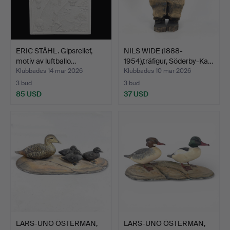
ERIC STÅHL. Gipsrelief,
NILS WIDE (1888-
motiv av luftballo…
1954),träfigur, Söderby-Ka…
Klubbades 14 mar 2026
Klubbades 10 mar 2026
3 bud
3 bud
85 USD
37 USD
LARS-UNO ÖSTERMAN,
LARS-UNO ÖSTERMAN,