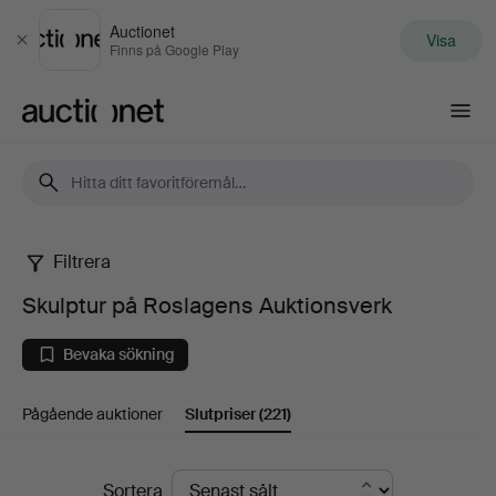
Auctionet
Visa
Stäng
Finns på Google Play
Auctionet.com
Filtrera
Skulptur
Skulptur på Roslagens Auktionsverk
på
Bevaka sökning
Roslagens
Pågående auktioner
Slutpriser
(221)
Auktionsverk
Slutpriser
Sortera