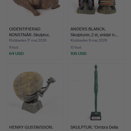
OIDENTIFIERAD
ANDERS BLANCK.
KONSTNÄR. Skulptur,
Skulpturer, 2 st, snidat tr…
keramik,…
Klubbades 17 maj 2026
Klubbades 9 maj 2026
9 bud
10 bud
64 USD
106 USD
HENRY GUSTAVSSON.
SKULPTUR. "Ombra Della