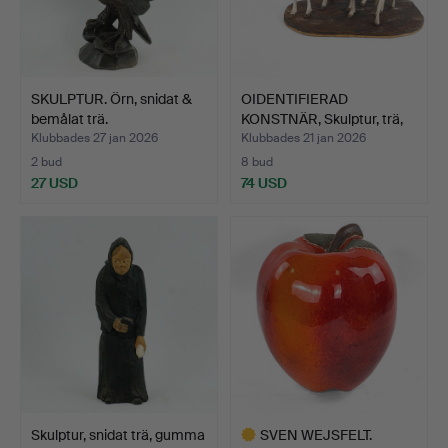
SKULPTUR. Örn, snidat &
OIDENTIFIERAD
bemålat trä.
KONSTNÄR, Skulptur, trä,
älg…
Klubbades 27 jan 2026
Klubbades 21 jan 2026
2 bud
8 bud
27 USD
74 USD
Skulptur, snidat trä, gumma
SVEN WEJSFELT.