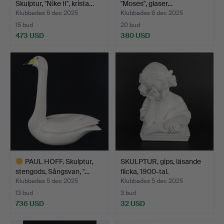
Skulptur, "Nike II", krista…
"Moses", glaser…
Klubbades 6 dec 2025
Klubbades 6 dec 2025
15 bud
20 bud
473 USD
380 USD
PAUL HOFF. Skulptur,
SKULPTUR, gips, läsande
stengods, Sångsvan, "…
flicka, 1900-tal.
Klubbades 5 dec 2025
Klubbades 5 dec 2025
13 bud
3 bud
736 USD
32 USD
Utvalt