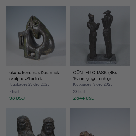
okänd konstnär. Keramisk
GÜNTER GRASS. (BK).
skulptur/Studio k…
'Kvinnlig figur och gr…
Klubbades 23 dec 2025
Klubbades 13 dec 2025
7 bud
23 bud
93 USD
2 544 USD