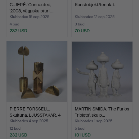
C. JERÉ. 'Connected,
Konstobjekt/tennfat.
'2008, väggskulptur i…
Klubbades 15 sep 2025
Klubbades 12 sep 2025
4 bud
3 bud
232 USD
70 USD
PIERRE FORSSELL.
MARTIN SMIDA. 'The Furios
Skultuna. LJUSSTAKAR, 4
Triplets', skulp…
s…
Klubbades 4 sep 2025
Klubbades 1 sep 2025
12 bud
5 bud
232 USD
101 USD