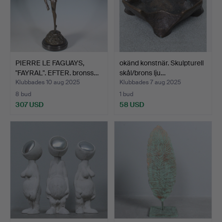
PIERRE LE FAGUAYS,
okänd konstnär. Skulpturell
"FAYRAL". EFTER. bronss…
skål/brons lju…
Klubbades 10 aug 2025
Klubbades 7 aug 2025
8 bud
1 bud
307 USD
58 USD