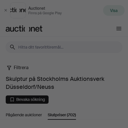
Auctionet
Visa
Stäng
Finns på Google Play
Auctionet.com
Filtrera
Skulptur
Skulptur på Stockholms Auktionsverk
på
Düsseldorf/Neuss
Stockholms
Bevaka sökning
Auktionsverk
Pågående auktioner
Slutpriser
(702)
Düsseldorf/Neuss