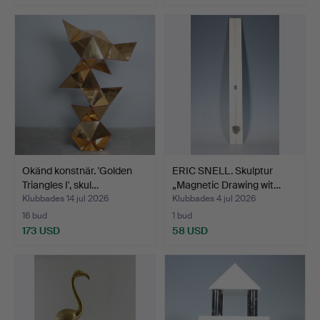
Okänd konstnär. 'Golden
ERIC SNELL. Skulptur
Triangles I', skul…
„Magnetic Drawing wit…
Klubbades 14 jul 2026
Klubbades 4 jul 2026
16 bud
1 bud
173 USD
58 USD