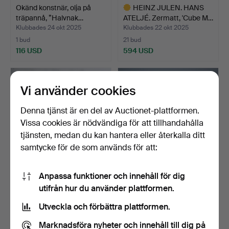
Okänd konstnär, olja på
HEINZ JULEN. HANS
träpannå, ”Halvnak…
ATELJÉ. Zermatt, 'Cube M…
Klubbades 24 okt 2025
Klubbades 22 okt 2025
1 bud
21 bud
116 USD
594 USD
Utvalt
föremål
Vi använder cookies
Denna tjänst är en del av Auctionet-plattformen.
Vissa cookies är nödvändiga för att tillhandahålla
tjänsten, medan du kan hantera eller återkalla ditt
samtycke för de som används för att:
Anpassa funktioner och innehåll för dig
Okänd konstnär,
MARTIN SMIDA. 'Punky,
utifrån hur du använder plattformen.
väggskulptur, ”Die Ballett…
Devil & Spacewoman',…
Klubbades 3 okt 2025
Klubbades 27 sep 2025
Utveckla och förbättra plattformen.
3 bud
1 bud
116 USD
115 USD
Marknadsföra nyheter och innehåll till dig på