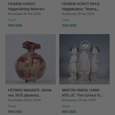
HENRIK HORST.
HENRIK HORST (1942).
Väggmålning 'Abstract
Väggskulptur, ”Abstra…
Compos…
Klubbades 18 feb 2026
Klubbades 16 feb 2026
1 bud
1 bud
139 USD
220 USD
HEDWIG WAGNER. sfärisk
MARTIN SMIDA. HANS
vas, 1979, glaserad…
ATELJÉ. 'The Curious Tr…
Klubbades 29 jan 2026
Klubbades 29 dec 2025
7 bud
6 bud
144 USD
185 USD