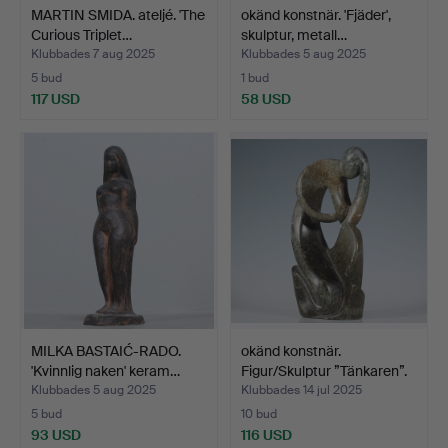
MARTIN SMIDA. ateljé. 'The
okänd konstnär. 'Fjäder',
Curious Triplet…
skulptur, metall…
Klubbades 7 aug 2025
Klubbades 5 aug 2025
5 bud
1 bud
117 USD
58 USD
MILKA BASTAIĆ-RADO.
okänd konstnär.
'Kvinnlig naken' keram…
Figur/Skulptur ”Tänkaren”.
Klubbades 5 aug 2025
Klubbades 14 jul 2025
5 bud
10 bud
93 USD
116 USD