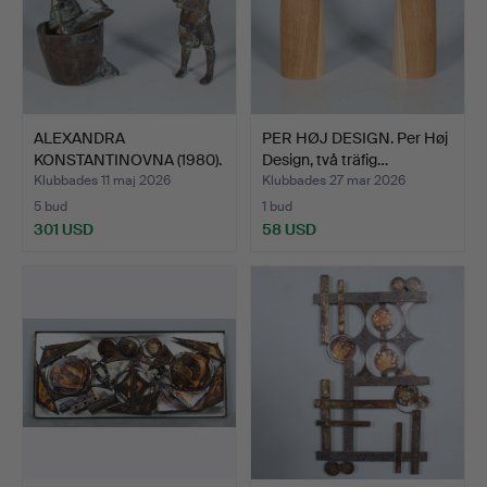
ALEXANDRA
PER HØJ DESIGN. Per Høj
KONSTANTINOVNA (1980).
Design, två träfig…
Två brons…
Klubbades 11 maj 2026
Klubbades 27 mar 2026
5 bud
1 bud
301 USD
58 USD