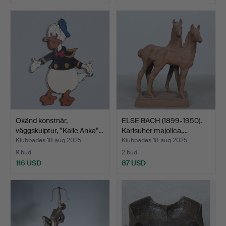
Okänd konstnär,
ELSE BACH (1899-1950).
väggskulptur, ”Kalle Anka”…
Karlsuher majolica,…
Klubbades 18 aug 2025
Klubbades 18 aug 2025
9 bud
2 bud
116 USD
87 USD