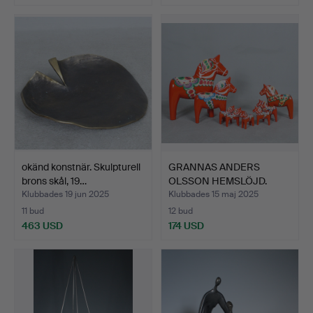
okänd konstnär. Skulpturell
GRANNAS ANDERS
brons skål, 19…
OLSSON HEMSLÖJD.
'Dalahästa…
Klubbades 19 jun 2025
Klubbades 15 maj 2025
11 bud
12 bud
463 USD
174 USD