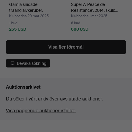
Gamla snidade
Super A 'Peace de
träänglar/keruber.
Resistance', 2014, skulp…
Klubbades 20 mar 2025
Klubbades 1 mar 2025
1 bud
6 bud
255 USD
680 USD
Visa fler föremål
Bevaka sökning
Auktionsarkivet
Du söker i vårt arkiv över avslutade auktioner.
Visa pågående auktioner istället.