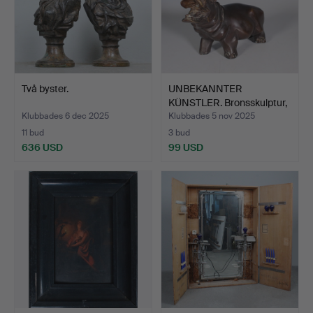
Två byster.
UNBEKANNTER
KÜNSTLER. Bronsskulptur,
”Flod…
Klubbades 6 dec 2025
Klubbades 5 nov 2025
11 bud
3 bud
636 USD
99 USD