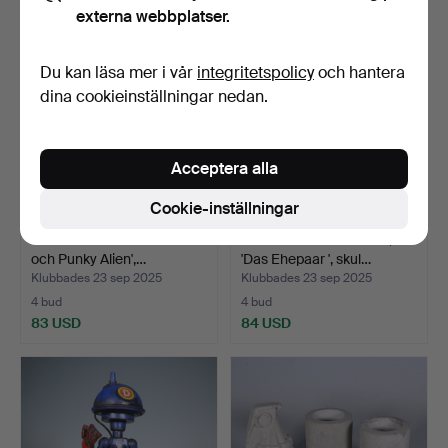
externa webbplatser.
Du kan läsa mer i vår
integritetspolicy
och hantera
dina cookieinställningar nedan.
Acceptera alla
Cookie-inställningar
MARTIN SMIDA. 'Astronaut
MARTIN SMIDA. Studio,
och Punky Alien',…
'Das Ehepaar ', skul…
Klubbades 23 sep 2025
Klubbades 23 sep 2025
4 bud
4 bud
83 USD
84 USD