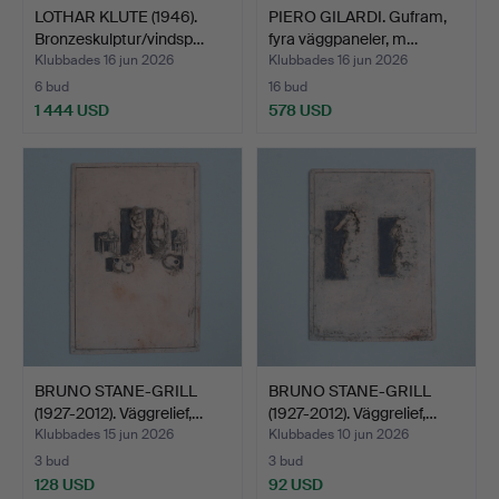
LOTHAR KLUTE (1946).
PIERO GILARDI. Gufram,
Bronzeskulptur/vindsp…
fyra väggpaneler, m…
Klubbades 16 jun 2026
Klubbades 16 jun 2026
6 bud
16 bud
1 444 USD
578 USD
BRUNO STANE-GRILL
BRUNO STANE-GRILL
(1927-2012). Väggrelief,…
(1927-2012). Väggrelief,…
Klubbades 15 jun 2026
Klubbades 10 jun 2026
3 bud
3 bud
128 USD
92 USD