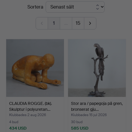
Slutpriser
Sortera
1
…
15
CLAUDIA ROGGE. (bk).
Stor ara / papegoja på gren,
Skulptur i polyuretan…
bronserat gju…
Klubbades 2 aug 2026
Klubbades 15 jul 2026
4 bud
30 bud
434 USD
585 USD