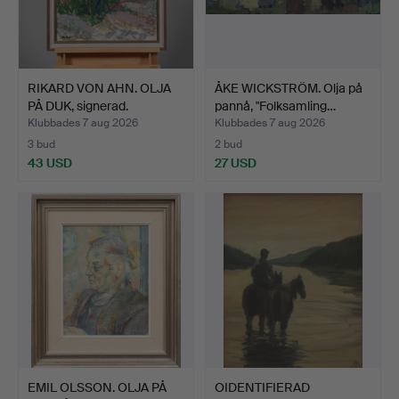
RIKARD VON AHN. OLJA
ÅKE WICKSTRÖM. Olja på
PÅ DUK, signerad.
pannå, "Folksamling…
Klubbades 7 aug 2026
Klubbades 7 aug 2026
3 bud
2 bud
43 USD
27 USD
EMIL OLSSON. OLJA PÅ
OIDENTIFIERAD