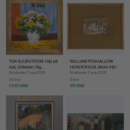
TOR BJURSTRÖM. Olja på
WILLIAM PENHALLOW
duk, Stilleben, Sig…
HENDERSON. Motiv från
Ne…
Klubbades 7 aug 2026
Klubbades 7 aug 2026
24 bud
2 bud
1 525 USD
211 USD