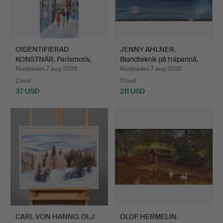
OIDENTIFIERAD
JENNY AHLNER.
KONSTNÄR. Parismotiv,
Blandteknik på träpannå,
olja p…
"In…
Klubbades 7 aug 2026
Klubbades 7 aug 2026
2 bud
11 bud
37 USD
211 USD
CARL VON HANNO. OLJ
OLOF HERMELIN.