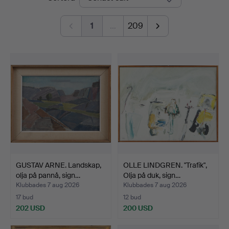
1
…
209
GUSTAV ARNE. Landskap,
OLLE LINDGREN. "Trafik",
olja på pannå, sign…
Olja på duk, sign…
Klubbades 7 aug 2026
Klubbades 7 aug 2026
17 bud
12 bud
202 USD
200 USD