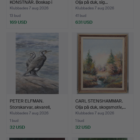
KONSTNÄR. Boskap i
Olja på duk, sig…
landskap.
Klubbades 7 aug 2026
Klubbades 7 aug 2026
13 bud
41 bud
169 USD
631 USD
PETER ELFMAN.
CARL STENSHAMMAR.
Storskarvar, akvarell,
Olja på duk, skogsmotiv,…
signe…
Klubbades 7 aug 2026
Klubbades 7 aug 2026
1 bud
1 bud
32 USD
32 USD