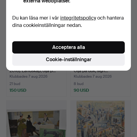
externa webbplatser.
Du kan läsa mer i vår
integritetspolicy
och hantera
dina cookieinställningar nedan.
Acceptera alla
Cookie-inställningar
HARRY MOBERG (1927-
LARS BERTLE. "Havsband".
2018). Landskap, olja p…
Olja på duk, sign…
Klubbades 7 aug 2026
Klubbades 7 aug 2026
21 bud
8 bud
150 USD
90 USD