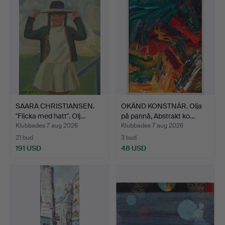
SAARA CHRISTIANSEN.
OKÄND KONSTNÄR. Olja
"Flicka med hatt". Olj…
på pannå, Abstrakt ko…
Klubbades 7 aug 2026
Klubbades 7 aug 2026
21 bud
3 bud
191 USD
48 USD