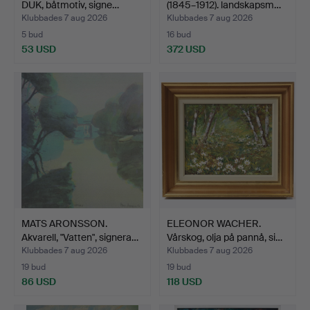
DUK, båtmotiv, signe…
(1845–1912). landskapsm…
Klubbades 7 aug 2026
Klubbades 7 aug 2026
5 bud
16 bud
53 USD
372 USD
MATS ARONSSON.
ELEONOR WACHER.
Akvarell, "Vatten", signera…
Vårskog, olja på pannå, si…
Klubbades 7 aug 2026
Klubbades 7 aug 2026
19 bud
19 bud
86 USD
118 USD