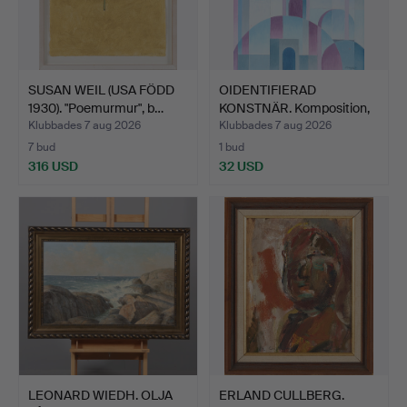
SUSAN WEIL (USA FÖDD
OIDENTIFIERAD
1930). "Poemurmur", b…
KONSTNÄR. Komposition,
olja …
Klubbades 7 aug 2026
Klubbades 7 aug 2026
7 bud
1 bud
316 USD
32 USD
LEONARD WIEDH. OLJA
ERLAND CULLBERG.