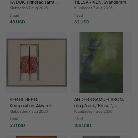
PÅ DUK, signerad samt …
TILLSKRIVEN. Svandamm,
olja…
Klubbades 7 aug 2026
Klubbades 7 aug 2026
3 bud
1 bud
48 USD
32 USD
BERTIL BERG.
ANDERS SAMUELSSON.
Komposition. Akvarell,
olja på duk, "Kruset", …
signer…
Klubbades 7 aug 2026
Klubbades 7 aug 2026
1 bud
1 bud
53 USD
106 USD