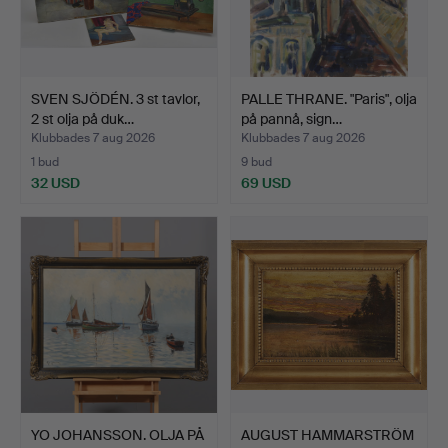
SVEN SJÖDÉN. 3 st tavlor,
PALLE THRANE. "Paris", olja
2 st olja på duk…
på pannå, sign…
Klubbades 7 aug 2026
Klubbades 7 aug 2026
1 bud
9 bud
32 USD
69 USD
YO JOHANSSON. OLJA PÅ
AUGUST HAMMARSTRÖM