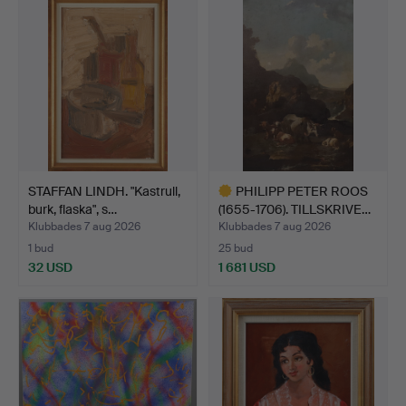
STAFFAN LINDH. "Kastrull,
PHILIPP PETER ROOS
burk, flaska", s…
(1655-1706). TILLSKRIVE…
Klubbades 7 aug 2026
Klubbades 7 aug 2026
1 bud
25 bud
32 USD
1 681 USD
Utvalt
föremål