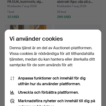
PÅ DUK, kustmotiv, sig…
abstrakt figur, olja på p…
Klubbades 7 aug 2026
Klubbades 7 aug 2026
1 bud
29 bud
32 USD
295 USD
Vi använder cookies
Denna tjänst är en del av Auctionet-plattformen.
Vissa cookies är nödvändiga för att tillhandahålla
tjänsten, medan du kan hantera eller återkalla ditt
samtycke för de som används för att:
CARL GUSTAFSSON.
OIDENTIFIERAD
Anpassa funktioner och innehåll för dig
"STUDIE AV EN UNG MAN",
KONSTNÄR.
utifrån hur du använder plattformen.
O…
landskapsmotiv, ol…
Klubbades 7 aug 2026
Klubbades 7 aug 2026
7 bud
3 bud
Utveckla och förbättra plattformen.
106 USD
44 USD
Marknadsföra nyheter och innehåll till dig på