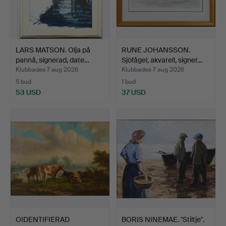
LARS MATSON. Olja på
RUNE JOHANSSON.
pannå, signerad, date…
Sjöfågel, akvarell, signer…
Klubbades 7 aug 2026
Klubbades 7 aug 2026
5 bud
1 bud
53 USD
37 USD
OIDENTIFIERAD
BORIS NINEMAE. "Stiltje".