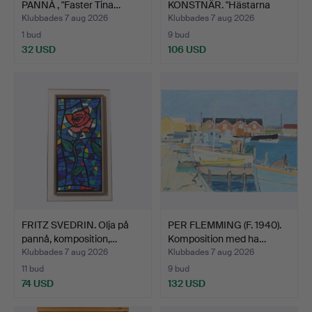
PANNÅ , "Faster Tina…
KONSTNÄR. "Hästarna
vattnas"…
Klubbades 7 aug 2026
Klubbades 7 aug 2026
1 bud
9 bud
32 USD
106 USD
FRITZ SVEDRIN. Olja på
PER FLEMMING (F. 1940).
pannå, komposition,…
Komposition med ha…
Klubbades 7 aug 2026
Klubbades 7 aug 2026
11 bud
9 bud
74 USD
132 USD