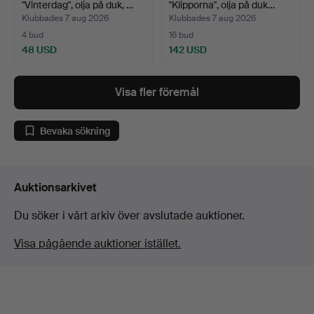
"Vinterdag", olja på duk, …
"Klipporna", olja på duk…
Klubbades 7 aug 2026
Klubbades 7 aug 2026
4 bud
16 bud
48 USD
142 USD
Visa fler föremål
Bevaka sökning
Auktionsarkivet
Du söker i vårt arkiv över avslutade auktioner.
Visa pågående auktioner istället.