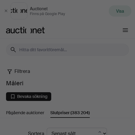
Auctionet
Visa
Stäng
Finns på Google Play
Auctionet.com
Filtrera
Måleri
Måleri
Bevaka sökning
Pågående auktioner
Slutpriser
(383 204)
Slutpriser
Sortera