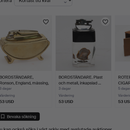
ortera
uktioner
BORDSTÄNDARE,
BORDSTÄNDARE. Plast
ROTE
Ronson, England, mässing,
och metall, inkapslad …
CIGAR
19…
3 dagar
3 dagar
5 daga
Värdering
Värdering
Värderi
53 USD
53 USD
53 U
Bevaka sökning
u kan också söka i
vårt arkiv med avslutade auktioner
.