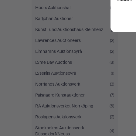
Höörs Auktionshall
(2)
Karljohan Auktioner
(1)
Kunst- und Auktionshaus Kleinhenz
(1)
Lawrences Auctioneers
(2)
Limhamns Auktionsbyrå
(2)
Lyme Bay Auctions
(8)
Lysekils Auktionsbyrå
(1)
Norrlands Auktionsverk
(3)
Palsgaard Kunstauktioner
(7)
RA Auktionsverket Norrköping
(6)
Roslagens Auktionsverk
(2)
Stockholms Auktionsverk
(4)
Düsseldorf/Neuss