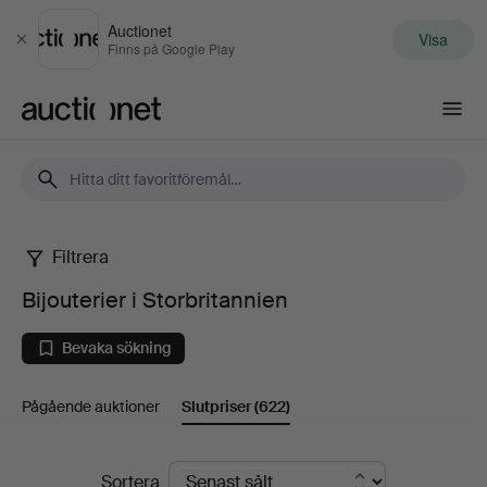
Auctionet
Visa
Stäng
Finns på Google Play
Auctionet.com
Filtrera
Bijouterier
Bijouterier i Storbritannien
i
Bevaka sökning
Storbritannien
Pågående auktioner
Slutpriser
(622)
Slutpriser
Sortera