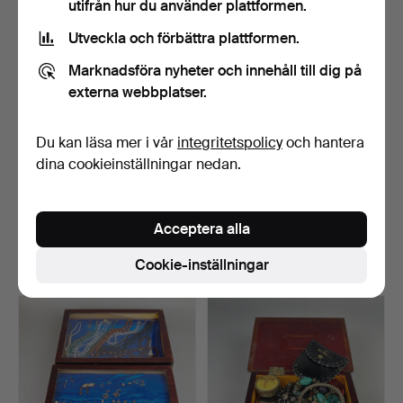
utifrån hur du använder plattformen.
Utveckla och förbättra plattformen.
Marknadsföra nyheter och innehåll till dig på
externa webbplatser.
Du kan läsa mer i vår
integritetspolicy
och hantera
dina cookieinställningar nedan.
414
.
JUGENDSTIL-BROS.
415
.
TVÅ
BIJOUTERINÅLAR.
Acceptera alla
Sålt
Sålt
Cookie-inställningar
75 USD
54 USD