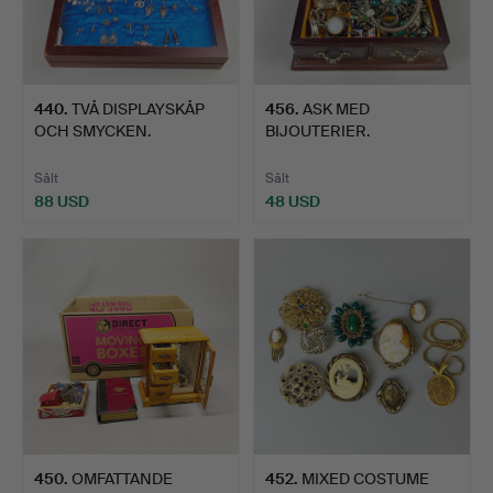
440
.
TVÅ DISPLAYSKÅP
456
.
ASK MED
OCH SMYCKEN.
BIJOUTERIER.
Sålt
Sålt
88 USD
48 USD
450
.
OMFATTANDE
452
.
MIXED COSTUME