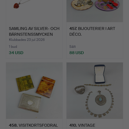
SAMLING AV SILVER- OCH
457
.
BIJOUTERIER I ART
BÄRNSTENSSMYCKEN
DÉCO.
(5…
Klubbades 23 jul 2026
1 bud
Sålt
34 USD
88 USD
458
.
VISITKORTSFODRAL
410
.
VINTAGE