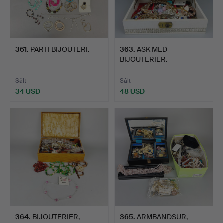
361
.
PARTI BIJOUTERI.
363
.
ASK MED
BIJOUTERIER.
Sålt
Sålt
34 USD
48 USD
364
.
BIJOUTERIER,
365
.
ARMBANDSUR,