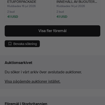
ETUIFÖRPACKADE
INNEHÅLL AV BIJOUTER…
BIJOUTERIER.
Klubbades 16 jul 2026
Klubbades 14 jul 2026
2 bud
2 bud
41 USD
41 USD
Visa fler föremål
Bevaka sökning
Auktionsarkivet
Du söker i vårt arkiv över avslutade auktioner.
Visa pågående auktioner istället.
Föremål i Storbritannien