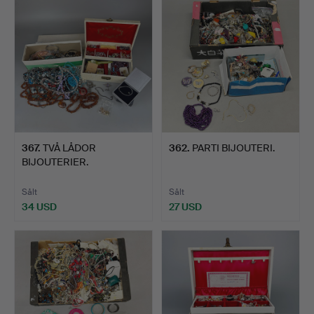
367
.
TVÅ LÅDOR
362
.
PARTI BIJOUTERI.
BIJOUTERIER.
Sålt
Sålt
34 USD
27 USD