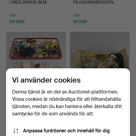
I SKÖLDPADD, M.M.
FILIGRANSBYGGEN.
Sålt
Sålt
54 USD
41 USD
Vi använder cookies
Denna tjänst är en del av Auctionet-plattformen.
460
.
PARTI BIJOUTERI,
461
.
PARTI BIJOUTERI
Vissa cookies är nödvändiga för att tillhandahålla
M.M.
M.M.
tjänsten, medan du kan hantera eller återkalla ditt
samtycke för de som används för att:
Sålt
Sålt
41 USD
41 USD
Anpassa funktioner och innehåll för dig