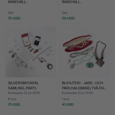
INNEHÅLL.
INNEHÅLL.
Sålt
Sålt
75 USD
59 USD
SILVERSMYCKEN,
BIJOUTERI - JADE- OCH
SAMLING, PARTI.
PÄRLHALSBAND, TVÅ ÖV…
Klubbades 22 jul 2026
Klubbades 21 jul 2026
8 bud
1 bud
75 USD
41 USD