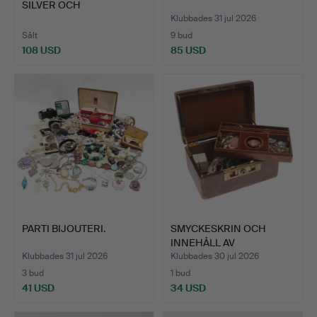
SILVER OCH
BIJOUTERIER.
Klubbades 31 jul 2026
Sålt
9 bud
108 USD
85 USD
PARTI BIJOUTERI.
SMYCKESKRIN OCH
INNEHÅLL AV
BIJOUTERIER.
Klubbades 31 jul 2026
Klubbades 30 jul 2026
3 bud
1 bud
41 USD
34 USD