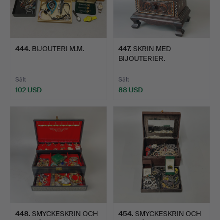
444
.
BIJOUTERI M.M.
447
.
SKRIN MED
BIJOUTERIER.
Sålt
Sålt
102 USD
88 USD
448
.
SMYCKESKRIN OCH
454
.
SMYCKESKRIN OCH