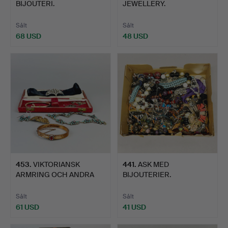
BIJOUTERI.
JEWELLERY.
Sålt
Sålt
68 USD
48 USD
453
.
VIKTORIANSK
441
.
ASK MED
ARMRING OCH ANDRA
BIJOUTERIER.
FÖREMÅL.
Sålt
Sålt
61 USD
41 USD