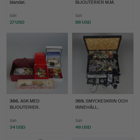
blandat.
BIJOUTERIER M.M.
Sålt
Sålt
27 USD
88 USD
366
.
ASK MED
369
.
SMYCKESKRIN OCH
BIJOUTERIER.
INNEHÅLL.
Sålt
Sålt
34 USD
48 USD