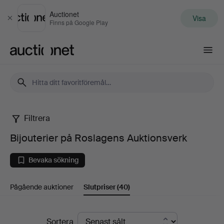
Auctionet
Visa
Stäng
Finns på Google Play
Auctionet.com
Filtrera
Bijouterier
Bijouterier på Roslagens Auktionsverk
på
Bevaka sökning
Roslagens
Pågående auktioner
Slutpriser
(40)
Auktionsverk
Slutpriser
Sortera