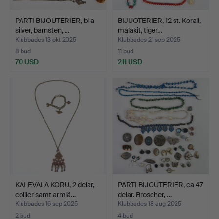
PARTI BIJOUTERIER, bl a
BIJUOTERIER, 12 st. Korall,
silver, bärnsten, …
malakit, tiger…
Klubbades 13 okt 2025
Klubbades 21 sep 2025
8 bud
11 bud
70 USD
211 USD
KALEVALA KORU, 2 delar,
PARTI BIJOUTERIER, ca 47
collier samt armlä…
delar. Broscher, …
Klubbades 16 sep 2025
Klubbades 18 aug 2025
2 bud
4 bud