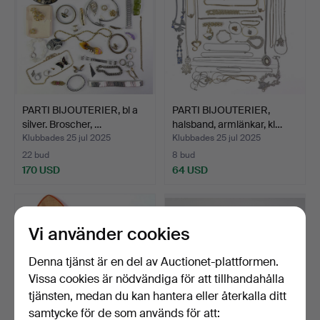
PARTI BIJOUTERIER, bl a
PARTI BIJOUTERIER,
silver. Broscher, …
halsband, armlänkar, kl…
Klubbades 25 jul 2025
Klubbades 25 jul 2025
22 bud
8 bud
170 USD
64 USD
Vi använder cookies
Denna tjänst är en del av Auctionet-plattformen.
Vissa cookies är nödvändiga för att tillhandahålla
tjänsten, medan du kan hantera eller återkalla ditt
samtycke för de som används för att: