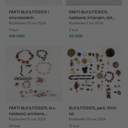
PARTI BIJOUTERIER i
PARTI BIJOUTERIER,
smyckesskrin.
halsband, örhängen, dof…
Klubbades 20 jun 2024
Klubbades 7 jun 2024
11 bud
3 bud
106 USD
32 USD
PARTI BIJOUTERIER, bl a
BIJOUTERIER, parti, 1900-
halsband, armband,…
tal.
Klubbades 21 maj 2024
Klubbades 19 maj 2024
28 bud
15 bud