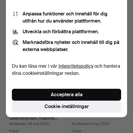
PARTI BIJOUTERIER, bl a
PARTI BIJOUTERIER, 27
Anpassa funktioner och innehåll för dig
silver, granater.
delar.
utifrån hur du använder plattformen.
Klubbades 16 jul 2025
Klubbades 15 jul 2025
Utveckla och förbättra plattformen.
26 bud
4 bud
307 USD
37 USD
Marknadsföra nyheter och innehåll till dig på
externa webbplatser.
Du kan läsa mer i vår
integritetspolicy
och hantera
dina cookieinställningar nedan.
Acceptera alla
Cookie-inställningar
PARTI BIJOUTERIER,
PARTI, BIJOUTERIER.
Silversmycken, majorite…
Klubbades 30 maj 2025
Klubbades 9 maj 2025
5 bud
2 bud