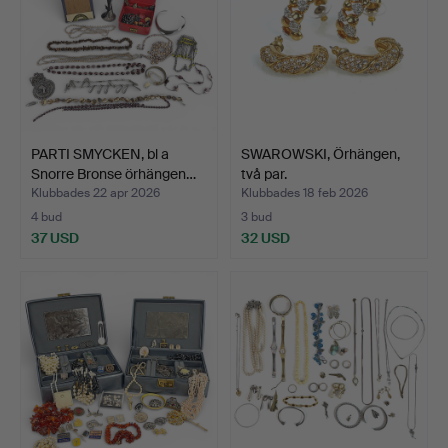
PARTI SMYCKEN, bl a
SWAROWSKI, Örhängen,
Snorre Bronse örhängen…
två par.
Klubbades 22 apr 2026
Klubbades 18 feb 2026
4 bud
3 bud
37 USD
32 USD