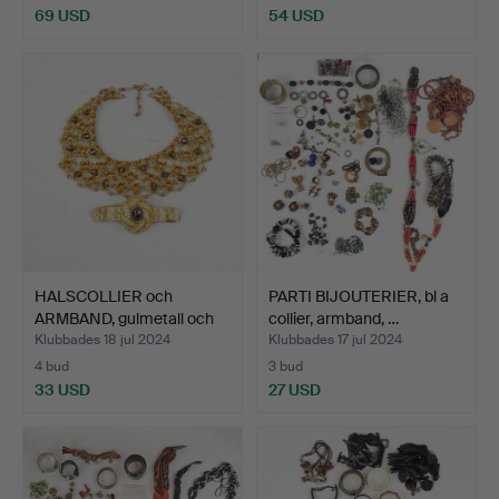
69 USD
54 USD
HALSCOLLIER och
PARTI BIJOUTERIER, bl a
ARMBAND, gulmetall och
collier, armband, …
fär…
Klubbades 18 jul 2024
Klubbades 17 jul 2024
4 bud
3 bud
33 USD
27 USD