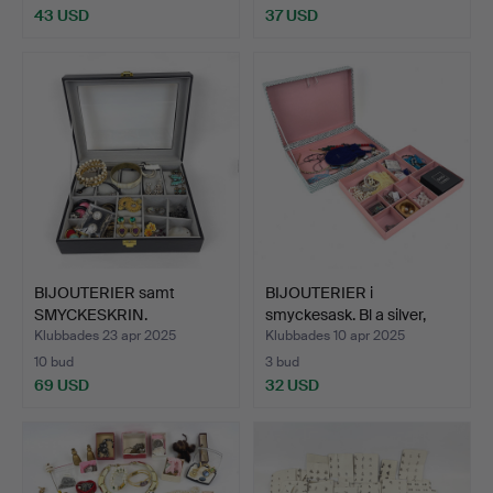
43 USD
37 USD
BIJOUTERIER samt
BIJOUTERIER i
SMYCKESKRIN.
smyckesask. Bl a silver,
örh…
Klubbades 23 apr 2025
Klubbades 10 apr 2025
10 bud
3 bud
69 USD
32 USD