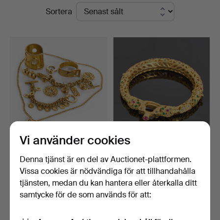
Slutpriser
Sortera
Vi använder cookies
CELINE BIJOUTERIER. 7
ARMRING, form av ormar,
delar, halsband, arm…
bijouteri, gulmeta…
Denna tjänst är en del av Auctionet-plattformen.
Klubbades 17 dec 2025
Klubbades 6 nov 2025
Vissa cookies är nödvändiga för att tillhandahålla
21 bud
4 bud
tjänsten, medan du kan hantera eller återkalla ditt
285 USD
48 USD
samtycke för de som används för att:
Bevaka sökning