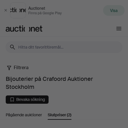
Auctionet
Visa
Stäng
Finns på Google Play
Auctionet.com
Filtrera
Bijouterier
Bijouterier på Crafoord Auktioner
på
Stockholm
Crafoord
Bevaka sökning
Auktioner
Pågående auktioner
Slutpriser
(2)
Stockholm