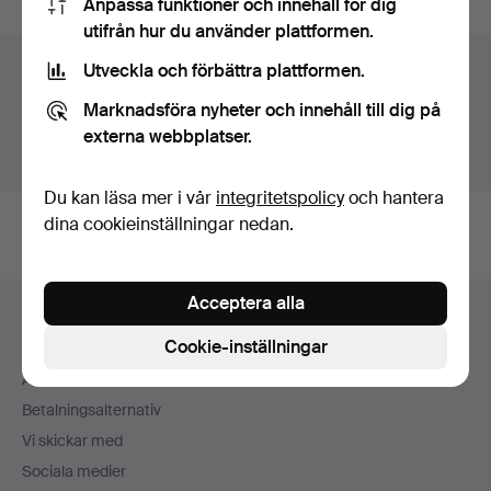
Anpassa funktioner och innehåll för dig
utifrån hur du använder plattformen.
Auktionsarkivet
Utveckla och förbättra plattformen.
Marknadsföra nyheter och innehåll till dig på
Du söker i vårt arkiv över avslutade auktioner.
externa webbplatser.
Visa pågående auktioner istället.
Du kan läsa mer i vår
integritetspolicy
och hantera
dina cookieinställningar nedan.
Sidfotsnavigation
Acceptera alla
Hjälp och kontakt
Cookie-inställningar
Kontakta support
Alla auktionshus
Betalningsalternativ
Vi skickar med
Sociala medier