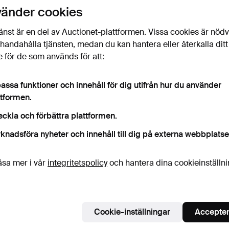
uktioner
vänder cookies
licka
“Bevaka sökning”
ovan så får du ett mail så
ort det kommer in.
änst är en del av Auctionet-plattformen. Vissa cookies är nöd
illhandahålla tjänsten, medan du kan hantera eller återkalla ditt
 för de som används för att:
 som matchar din sökning
assa funktioner och innehåll för dig utifrån hur du använder
ttformen.
eckla och förbättra plattformen.
knadsföra nyheter och innehåll till dig på externa webbplatse
äsa mer i vår
integritetspolicy
och hantera dina cookieinställn
Cookie-inställningar
Accepter
edföljer
BIJOUTERIER samt
BIJOUTERIER