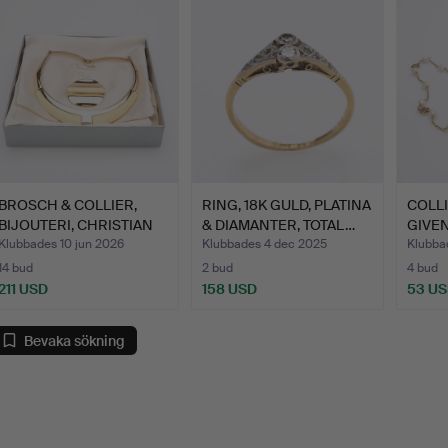
BROSCH & COLLIER,
RING, 18K GULD, PLATINA
COLL
BIJOUTERI, CHRISTIAN
& DIAMANTER, TOTAL…
GIVEN
DIO…
Klubbades 10 jun 2026
Klubbades 4 dec 2025
Klubba
14 bud
2 bud
4 bud
211 USD
158 USD
53 U
Bevaka sökning