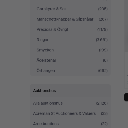
Garnityrer & Set
(205)
Manschettknappar & Slipsnålar
(267)
Preciosa & Övrigt
(1 179)
Ringar
(3 661)
Smycken
(199)
Ädelstenar
(6)
Örhängen
(662)
Auktionshus
Alla auktionshus
(2 126)
Acreman St Auctioneers & Valuers
(33)
Arce Auctions
(22)