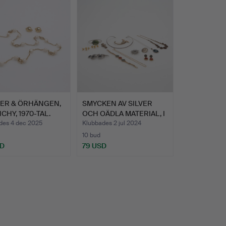
IER & ÖRHÄNGEN,
SMYCKEN AV SILVER
CHY, 1970-TAL.
OCH OÄDLA MATERIAL, I
PA…
des 4 dec 2025
Klubbades 2 jul 2024
10 bud
SD
79 USD