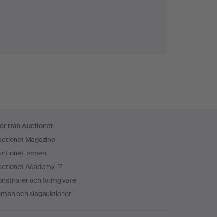
er från Auctionet
uctionet Magazine
uctionet-appen
uctionet Academy
onstnärer och formgivare
eman och slagauktioner