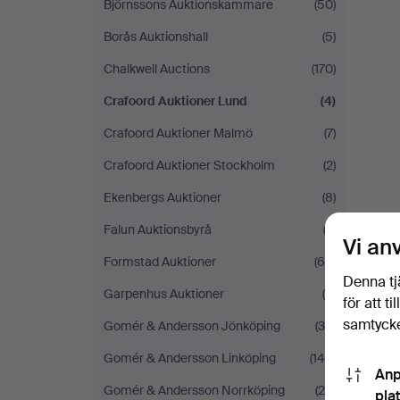
Björnssons Auktionskammare
(50)
Borås Auktionshall
(5)
Chalkwell Auctions
(170)
Crafoord Auktioner Lund
(4)
Crafoord Auktioner Malmö
(7)
Crafoord Auktioner Stockholm
(2)
Ekenbergs Auktioner
(8)
Falun Auktionsbyrå
(3)
Vi an
Formstad Auktioner
(69)
Denna tj
Garpenhus Auktioner
(9)
för att t
samtycke
Gomér & Andersson Jönköping
(30)
Gomér & Andersson Linköping
(144)
Anp
Gomér & Andersson Norrköping
(20)
pla