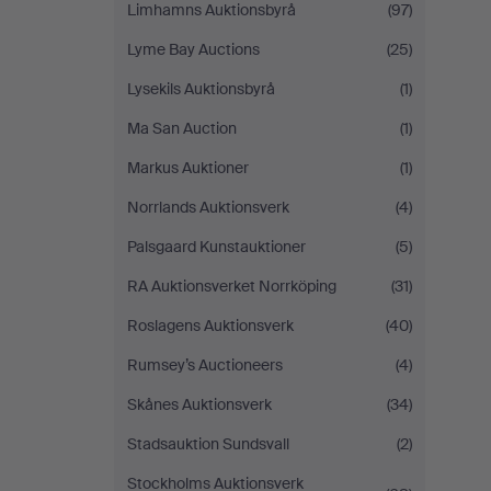
Limhamns Auktionsbyrå
(97)
Lyme Bay Auctions
(25)
Lysekils Auktionsbyrå
(1)
Ma San Auction
(1)
Markus Auktioner
(1)
Norrlands Auktionsverk
(4)
Palsgaard Kunstauktioner
(5)
RA Auktionsverket Norrköping
(31)
Roslagens Auktionsverk
(40)
Rumsey’s Auctioneers
(4)
Skånes Auktionsverk
(34)
Stadsauktion Sundsvall
(2)
Stockholms Auktionsverk