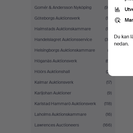
Gomér & Andersson Nyköping
(96)
Utv
Göteborgs Auktionsverk
(15)
Mar
Halmstads Auktionskammare
(19)
Du kan l
Handelslagret Auktionsservice
(39)
nedan.
Helsingborgs Auktionskammare
(2)
Höganäs Auktionsverk
(61)
Höörs Auktionshall
(21)
Kalmar Auktionsverk
(17)
Karljohan Auktioner
(9)
Karlstad Hammarö Auktionsverk
(118)
Laholms Auktionskammare
(16)
Lawrences Auctioneers
(166)