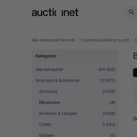
Auctionet.com
Alla avslutade föremål
/
Crafoord Auktioner Lund
/
Bijouterier
B
Kategorier
på
Alla kategorier
(94 356)
Smycken & Ädelstenar
(10 875)
Crafoord
Armband
(1 609)
Auktioner
Bijouterier
(4)
S
Lund
Broscher & Hängen
(1 628)
S
Collier
(1 450)
Diadem
(5)