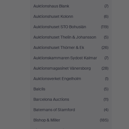
Auktionshaus Blank
(7)
Auktionshuset Kolonn
(6)
Auktionshuset STO Bohuslän
(119)
Auktionshuset Thelin & Johansson
(5)
Auktionshuset Thörner & Ek
(26)
Auktionskammaren Sydost Kalmar
(7)
Auktionsmagasinet Vänersborg
(28)
Auktionsverket Engelholm
(1)
Balclis
(5)
Barcelona Auctions
(11)
Batemans of Stamford
(4)
Bishop & Miller
(185)