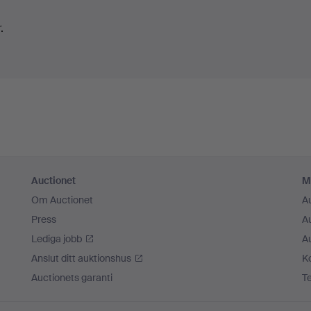
.
Auctionet
M
Om Auctionet
A
Press
A
Lediga jobb
A
Anslut ditt auktionshus
K
Auctionets garanti
T