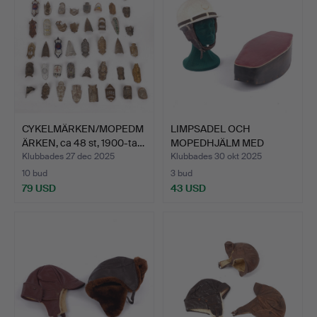
CYKELMÄRKEN/MOPEDM
LIMPSADEL OCH
ÄRKEN, ca 48 st, 1900-ta…
MOPEDHJÄLM MED
MODELLHUVUD, …
Klubbades 27 dec 2025
Klubbades 30 okt 2025
10 bud
3 bud
79 USD
43 USD