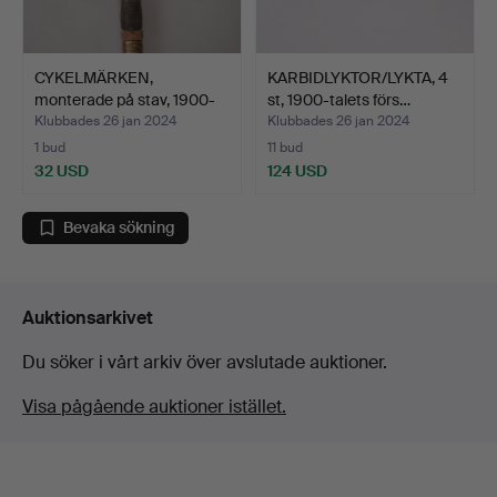
CYKELMÄRKEN,
KARBIDLYKTOR/LYKTA, 4
monterade på stav, 1900-
st, 1900-talets förs…
talet…
Klubbades 26 jan 2024
Klubbades 26 jan 2024
1 bud
11 bud
32 USD
124 USD
Bevaka sökning
Auktionsarkivet
Du söker i vårt arkiv över avslutade auktioner.
Visa pågående auktioner istället.