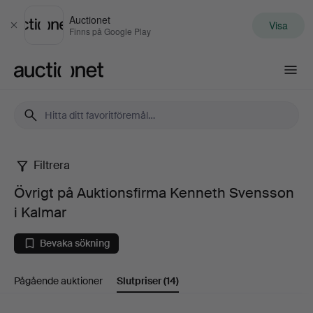
Auctionet
Visa
Stäng
Finns på Google Play
Auctionet.com
Filtrera
Övrigt
Övrigt på Auktionsfirma Kenneth Svensson
på
i Kalmar
Auktionsfirma
Bevaka sökning
Kenneth
Pågående auktioner
Slutpriser
(14)
Svensson