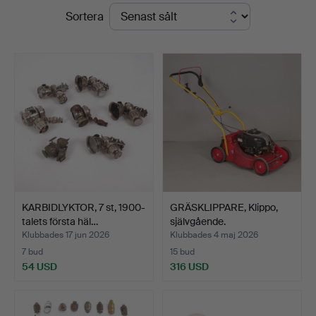
Slutpriser
Sortera
i
Kalmar
KARBIDLYKTOR, 7 st, 1900-
GRÄSKLIPPARE, Klippo,
talets första häl…
självgående.
Klubbades 17 jun 2026
Klubbades 4 maj 2026
7 bud
15 bud
54 USD
316 USD