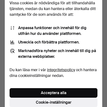
Vissa cookies är nödvändiga för att tillhandahålla
18 bud
2 bud
tjänsten, medan du kan hantera eller återkalla ditt
998 USD
37 USD
samtycke för de som används för att:
Anpassa funktioner och innehåll för dig
utifrån hur du använder plattformen.
Utveckla och förbättra plattformen.
Marknadsföra nyheter och innehåll till dig på
externa webbplatser.
Du kan läsa mer i vår
integritetspolicy
och hantera
SNÖSLUNGA, Masu
DIV CYKELDELAR mm,
Loncin.
1900-tal.
dina cookieinställningar nedan.
Klubbades 19 apr 2025
Klubbades 18 apr 2025
5 bud
1 bud
74 USD
32 USD
Acceptera alla
Cookie-inställningar