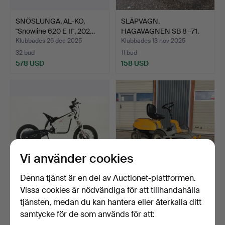
SNÖSLUNGA, AL-KO,
SLÄPVAGN,
"Snowline 620 E II", 202…
HAGAVAGNEN SB 8 -71.
Klubbades 26 dec 2025
Klubbades 13 nov 2025
32 bud
11 bud
578 USD
158 USD
Vi använder cookies
Denna tjänst är en del av Auctionet-plattformen.
Vissa cookies är nödvändiga för att tillhandahålla
BARNCROSS, Eldriven,
ÅKGRÄSKLIPPARE, Stiga
2022-5000-BG45535-1.
Villa 14 HST.
tjänsten, medan du kan hantera eller återkalla ditt
Klubbades 9 jul 2025
Klubbades 5 apr 2025
samtycke för de som används för att:
13 bud
8 bud