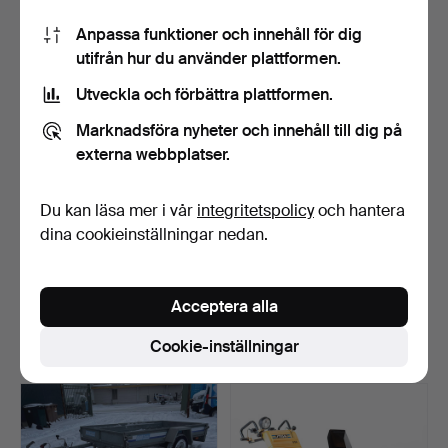
95 USD
841 USD
Anpassa funktioner och innehåll för dig
utifrån hur du använder plattformen.
Utveckla och förbättra plattformen.
Marknadsföra nyheter och innehåll till dig på
externa webbplatser.
Du kan läsa mer i vår
integritetspolicy
och hantera
dina cookieinställningar nedan.
Trädgårdstraktor MTD
FYRHJULING, Yamaha Big
Optima LG 200 H.
Bear 350 4X4.
Acceptera alla
Klubbades 23 dec 2024
Klubbades 23 dec 2024
30 bud
38 bud
Cookie-inställningar
1 314 USD
1 944 USD