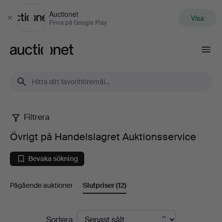
Auctionet
Visa
Stäng
Finns på Google Play
Auctionet.com
Filtrera
Övrigt
Övrigt på Handelslagret Auktionsservice
på
Bevaka sökning
Handelslagret
Pågående auktioner
Slutpriser
(12)
Auktionsservice
Slutpriser
Sortera