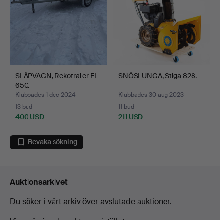
SLÄPVAGN, Rekotrailer FL
SNÖSLUNGA, Stiga 828.
650.
Klubbades 1 dec 2024
Klubbades 30 aug 2023
13 bud
11 bud
400 USD
211 USD
Bevaka sökning
Auktionsarkivet
Du söker i vårt arkiv över avslutade auktioner.