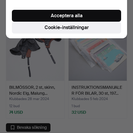
2 bud
8 bud
37 USD
69 USD
Acceptera alla
Cookie-inställningar
BILMÖSSOR, 2 st, skinn,
INSTRUKTIONSMANUALE
Nordic Elg, Malung…
R FÖR BILAR, 30 st, 197…
Klubbades 28 mar 2024
Klubbades 5 feb 2024
12 bud
1 bud
74 USD
32 USD
Bevaka sökning