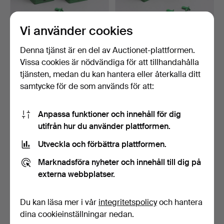
Vi använder cookies
OLJEBAR, 2 st, plåt.
OLJEBAR, 2 st, plåt.
Denna tjänst är en del av Auctionet-plattformen.
Klubbades 3 okt 2024
Klubbades 3 okt 2024
Vissa cookies är nödvändiga för att tillhandahålla
1 bud
1 bud
tjänsten, medan du kan hantera eller återkalla ditt
32 USD
32 USD
samtycke för de som används för att:
Anpassa funktioner och innehåll för dig
utifrån hur du använder plattformen.
Utveckla och förbättra plattformen.
Marknadsföra nyheter och innehåll till dig på
externa webbplatser.
Du kan läsa mer i vår
integritetspolicy
och hantera
BILFILTAR, 1950/60-tal.
BILHORN, mässing i form
av drakhuvud, 1900…
dina cookieinställningar nedan.
Klubbades 24 aug 2024
Klubbades 11 apr 2024