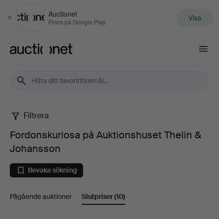
Auctionet
Visa
Stäng
Finns på Google Play
Auctionet.com
Filtrera
Fordonskuriosa
Fordonskuriosa på Auktionshuset Thelin &
på
Johansson
Auktionshuset
Bevaka sökning
Thelin
Pågående auktioner
Slutpriser
(10)
&