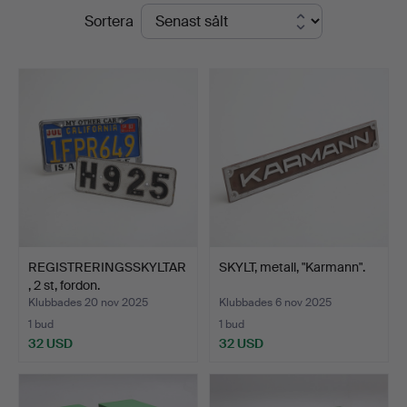
Slutpriser
Sortera
Johansson
REGISTRERINGSSKYLTAR
SKYLT, metall, "Karmann".
, 2 st, fordon.
Klubbades 20 nov 2025
Klubbades 6 nov 2025
1 bud
1 bud
32 USD
32 USD