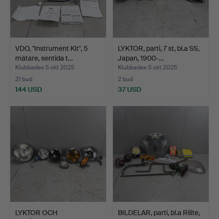
VDO, "Instrument Kit", 5
LYKTOR, parti, 7 st, bl.a SS,
mätare, sentida t…
Japan, 1900-…
Klubbades 5 okt 2025
Klubbades 5 okt 2025
21 bud
2 bud
144 USD
37 USD
LYKTOR OCH
BILDELAR, parti, bl.a Rilite,