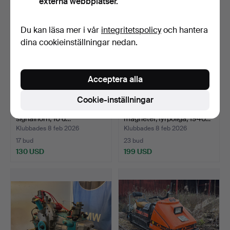
externa webbplatser.
Du kan läsa mer i vår
integritetspolicy
och hantera
dina cookieinställningar nedan.
Acceptera alla
Cookie-inställningar
FORD, BOSCH, m.fl., parti
BOSCH, 2 stycken
signalhorn, 10 d…
magneter, fyrpoliga, 1940…
Klubbades 8 feb 2026
Klubbades 8 feb 2026
17 bud
23 bud
130 USD
199 USD