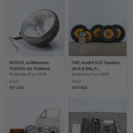
BOSCH, strålkastare,
FIAT, modell 500 Topolino,
1930/40-tal, Tyskland.
däck & fälg, It…
Klubbades 21 jun 2026
Klubbades 21 jun 2026
4 bud
4 bud
49 USD
317 USD