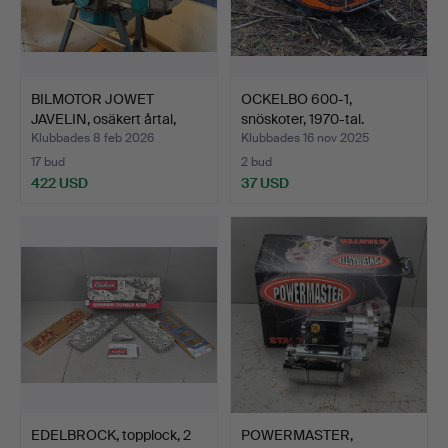
BILMOTOR JOWET
OCKELBO 600-1,
JAVELIN, osäkert årtal,
snöskoter, 1970-tal.
Eng…
Klubbades 8 feb 2026
Klubbades 16 nov 2025
17 bud
2 bud
422 USD
37 USD
EDELBROCK, topplock, 2
POWERMASTER,