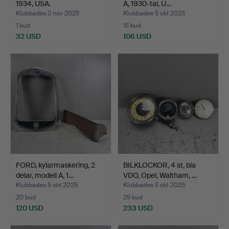
1934, USA.
A, 1930-tal, U…
Klubbades 2 nov 2025
Klubbades 5 okt 2025
1 bud
15 bud
32 USD
106 USD
FORD, kylarmaskering, 2
BILKLOCKOR, 4 st, bla
delar, modell A, 1…
VDO, Opel, Waltham, …
Klubbades 5 okt 2025
Klubbades 5 okt 2025
20 bud
29 bud
120 USD
233 USD