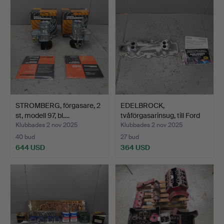
STROMBERG, förgasare, 2
EDELBROCK,
st, modell 97, bl.…
tvåförgasarinsug, till Ford
V8 …
Klubbades 2 nov 2025
Klubbades 2 nov 2025
40 bud
27 bud
644 USD
364 USD