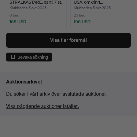
STRÅLKASTARE, parti, 7 st,
USA, omkring…
bl.a…
Klubbades 5 okt 2025
Klubbades 5 okt 2025
8 bud
25 bud
169 USD
196 USD
Visa fler föremål
Bevaka sökning
Auktionsarkivet
Du söker i vårt arkiv över avslutade auktioner.
Visa pågående auktioner istället.