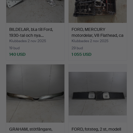
BILDELAR, bl.a till Ford,
FORD, MERCURY
1930-tal och nya…
motordelar, V8 Flathead, ca
…
Klubbades 2 nov 2025
Klubbades 2 nov 2025
19 bud
29 bud
140 USD
1 055 USD
GRAHAM, stötfångare,
FORD, fotsteg, 2 st, modell