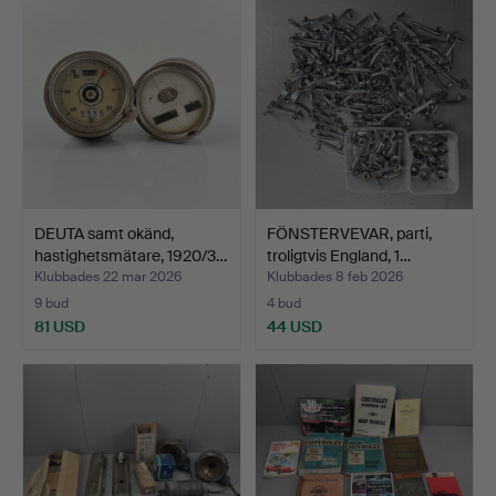
DEUTA samt okänd,
FÖNSTERVEVAR, parti,
hastighetsmätare, 1920/3…
troligtvis England, 1…
Klubbades 22 mar 2026
Klubbades 8 feb 2026
9 bud
4 bud
81 USD
44 USD