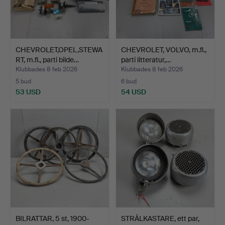
CHEVROLET,OPEL,STEWA
CHEVROLET, VOLVO, m.fl.,
RT, m.fl., parti bilde…
parti litteratur,…
Klubbades 8 feb 2026
Klubbades 8 feb 2026
5 bud
6 bud
53 USD
54 USD
BILRATTAR, 5 st, 1900-
STRÅLKASTARE, ett par,