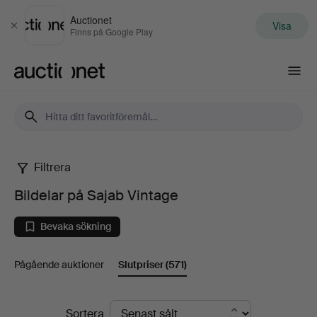
Auctionet
Visa
Stäng
Finns på Google Play
Auctionet.com
Filtrera
Bildelar
Bildelar på Sajab Vintage
på
Bevaka sökning
Sajab
Pågående auktioner
Slutpriser
(571)
Vintage
Slutpriser
Sortera