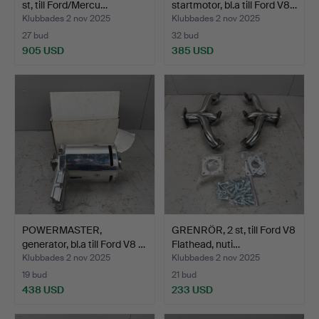
st, till Ford/Mercu…
startmotor, bl.a till Ford V8…
Klubbades 2 nov 2025
Klubbades 2 nov 2025
27 bud
32 bud
905 USD
385 USD
POWERMASTER,
GRENRÖR, 2 st, till Ford V8
generator, bl.a till Ford V8 …
Flathead, nuti…
Klubbades 2 nov 2025
Klubbades 2 nov 2025
19 bud
21 bud
438 USD
233 USD