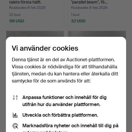
talets första hälft.
"parallel beam", 19…
Klubbades 8 feb 2026
Klubbades 8 feb 2026
22 bud
1 bud
118 USD
32 USD
Vi använder cookies
Denna tjänst är en del av Auctionet-plattformen.
Vissa cookies är nödvändiga för att tillhandahålla
tjänsten, medan du kan hantera eller återkalla ditt
samtycke för de som används för att:
BOSCH, framlyktor, ett par,
EDMUNDS & JONES
Anpassa funktioner och innehåll för dig
1940/50-tal, T…
CORP, strålkastare, ett pa…
utifrån hur du använder plattformen.
Klubbades 8 feb 2026
Klubbades 8 feb 2026
10 bud
22 bud
Utveckla och förbättra plattformen.
80 USD
1 521 USD
Marknadsföra nyheter och innehåll till dig på