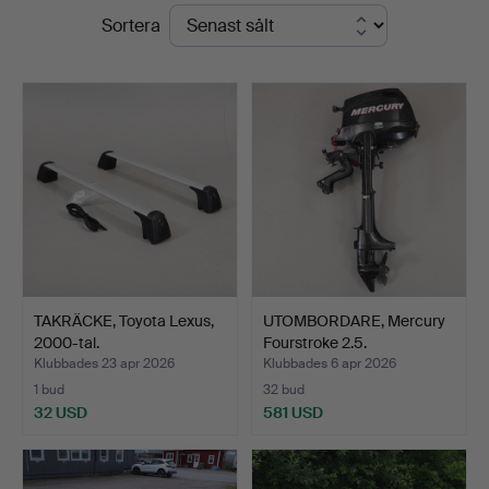
Slutpriser
Sortera
Auktionskammare
TAKRÄCKE, Toyota Lexus,
UTOMBORDARE, Mercury
2000-tal.
Fourstroke 2.5.
Klubbades 23 apr 2026
Klubbades 6 apr 2026
1 bud
32 bud
32 USD
581 USD