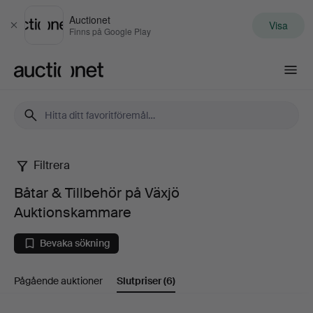
Auctionet
Visa
Stäng
Finns på Google Play
Auctionet.com
Filtrera
Båtar
Båtar & Tillbehör på Växjö
&
Auktionskammare
Tillbehör
Bevaka sökning
på
Pågående auktioner
Slutpriser
(6)
Växjö