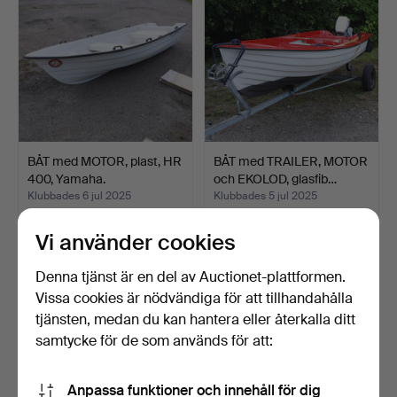
BÅT med MOTOR, plast, HR
BÅT med TRAILER, MOTOR
400, Yamaha.
och EKOLOD, glasfib…
Klubbades 6 jul 2025
Klubbades 5 jul 2025
56 bud
41 bud
1 109 USD
1 520 USD
Vi använder cookies
Denna tjänst är en del av Auctionet-plattformen.
Vissa cookies är nödvändiga för att tillhandahålla
tjänsten, medan du kan hantera eller återkalla ditt
samtycke för de som används för att:
Anpassa funktioner och innehåll för dig