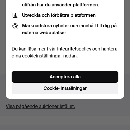
utifrån hur du använder plattformen.
Utveckla och förbättra plattformen.
BÅTMOTOR, Evinrude.
BÅTKOMPASS, Silva typ 70
Marknadsföra nyheter och innehåll till dig på
UNB, universal.
Klubbades 7 jul 2024
Klubbades 10 mar 2024
externa webbplatser.
1 bud
1 bud
32 USD
32 USD
Du kan läsa mer i vår
integritetspolicy
och hantera
dina cookieinställningar nedan.
Bevaka sökning
Acceptera alla
Auktionsarkivet
Cookie-inställningar
Du söker i vårt arkiv över avslutade auktioner.
Visa pågående auktioner istället.