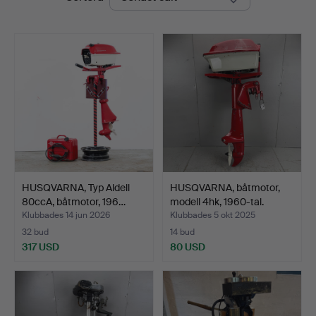
Vintage
HUSQVARNA, Typ Aldell
HUSQVARNA, båtmotor,
80ccA, båtmotor, 196…
modell 4hk, 1960-tal.
Klubbades 14 jun 2026
Klubbades 5 okt 2025
32 bud
14 bud
317 USD
80 USD