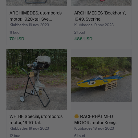
ARCHIMEDES, utombords
ARCHIMEDES "Bockhorn",
motor, 1920-tal, Sve…
1949, Sverige.
Klubbades 19 nov 2023
Klubbades 19 nov 2023
11 bud
21 bud
70 USD
486 USD
WE-BE Special, utombords
RACERBÅT MED
motor, 1940-tal.
MOTOR, motor König,
Tyskland,…
Klubbades 19 nov 2023
Klubbades 18 nov 2023
12 bud
61 bud