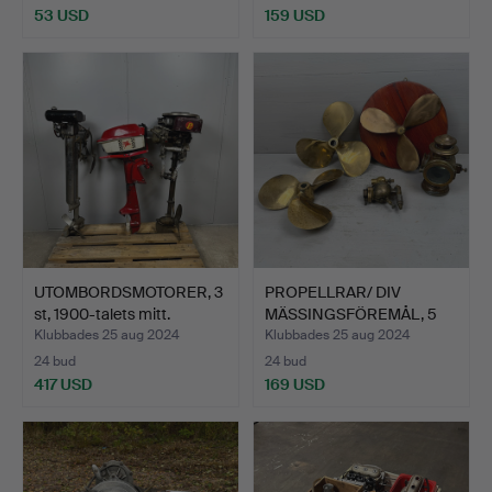
53 USD
159 USD
UTOMBORDSMOTORER, 3
PROPELLRAR/ DIV
st, 1900-talets mitt.
MÄSSINGSFÖREMÅL, 5
del, 19…
Klubbades 25 aug 2024
Klubbades 25 aug 2024
24 bud
24 bud
417 USD
169 USD