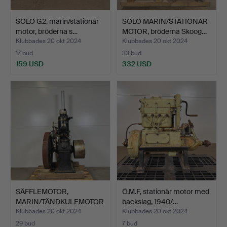
SOLO G2, marin/stationär
SOLO MARIN/STATIONÄR
motor, bröderna s…
MOTOR, bröderna Skoog…
Klubbades 20 okt 2024
Klubbades 20 okt 2024
17 bud
33 bud
159 USD
332 USD
SÄFFLEMOTOR,
Ö.M.F, stationär motor med
MARIN/TÄNDKULEMOTOR
backslag, 1940/…
, bröderna…
Klubbades 20 okt 2024
Klubbades 20 okt 2024
29 bud
7 bud