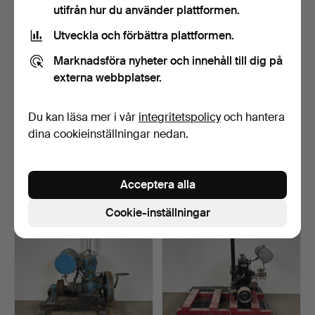
utifrån hur du använder plattformen.
Utveckla och förbättra plattformen.
Marknadsföra nyheter och innehåll till dig på
externa webbplatser.
SÄFFLEMOTOR,TÄNDKULE
TÄNDKULEMOTOR, okänt
Du kan läsa mer i vår
integritetspolicy
och hantera
MOTOR, bröderna Bruce …
fabrikat, 1900-talets…
dina cookieinställningar nedan.
Klubbades 20 okt 2024
Klubbades 20 okt 2024
34 bud
41 bud
380 USD
422 USD
Acceptera alla
Cookie-inställningar