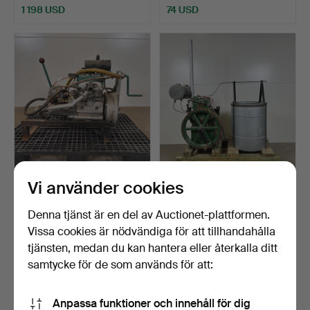
1 198 USD
74 USD
Vi använder cookies
KARL ERIK, marin/stationär
SOLO H8,
motor, 1940-50t…
MARIN/STATIONÄR
MOTOR, bröderna S…
Klubbades 20 okt 2024
Klubbades 20 okt 2024
Denna tjänst är en del av Auctionet-plattformen.
13 bud
32 bud
Vissa cookies är nödvändiga för att tillhandahålla
95 USD
338 USD
tjänsten, medan du kan hantera eller återkalla ditt
samtycke för de som används för att:
Anpassa funktioner och innehåll för dig