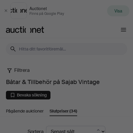
Auctionet
Visa
Stäng
Finns på Google Play
Auctionet.com
Filtrera
Båtar
Båtar & Tillbehör på Sajab Vintage
&
Bevaka sökning
Tillbehör
Pågående auktioner
Slutpriser
(34)
på
Sajab
Slutpriser
Sortera