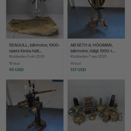
SEAGULL, båtmotor, 1900-
AB SETH A. HÖGMAN,
talets första hälf…
båtmotor, tidigt 1900-t…
Klubbades 5 okt 2025
Klubbades 7 sep 2025
18 bud
14 bud
95 USD
137 USD