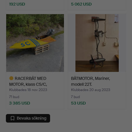
192 USD
5 062 USD
Utvalt
föremål
RACERBÅT MED
BÅTMOTOR, Mariner,
MOTOR, klass CS/C,
modell 22T.
"Galosch",…
Klubbades 18 nov 2023
Klubbades 20 aug 2023
71 bud
7 bud
3 385 USD
53 USD
Utvalt
föremål
Bevaka sökning