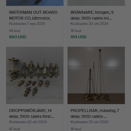
WATERMAN OUT-BOARD
BRÄNNARE, fotogen, 9
MOTOR CO, båtmotor,
delar, 1900-talets mi…
USA…
Klubbades 7 sep 2025
Klubbades 20 okt 2024
54 bud
18 bud
860 USD
169 USD
DROPPSMÖRJARE, 14
PROPELLRAR, mässing, 7
delar, 1900-talets först…
delar, 1900-talets …
Klubbades 20 okt 2024
Klubbades 20 okt 2024
47 bud
18 bud