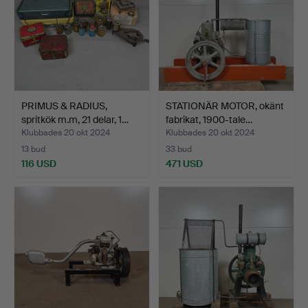
PRIMUS & RADIUS,
STATIONÄR MOTOR, okänt
spritkök m.m, 21 delar, 1…
fabrikat, 1900-tale…
Klubbades 20 okt 2024
Klubbades 20 okt 2024
13 bud
33 bud
116 USD
471 USD