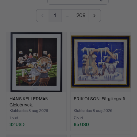
1
…
209
HANS KELLERMAN.
ERIK OLSON. Färglitografi.
Gicleétryck.
Klubbades 8 aug 2026
Klubbades 8 aug 2026
1 bud
7 bud
32 USD
85 USD