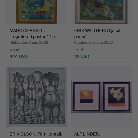
MARC CHAGALL.
ERIK WALTHER. Olja på
litograferad poster, "Die
pannå.
Za…
Klubbades 3 aug 2026
Klubbades 3 aug 2026
4 bud
1 bud
444 USD
32 USD
ERIK OLSON. Färglitografi.
ALF LINDER.