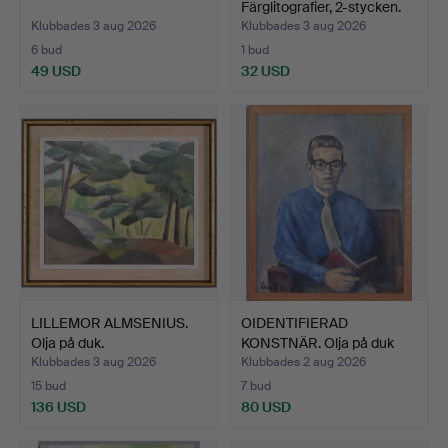
Färglitografier, 2-stycken.
Klubbades 3 aug 2026
Klubbades 3 aug 2026
6 bud
1 bud
49 USD
32 USD
LILLEMOR ALMSENIUS.
OIDENTIFIERAD
Olja på duk.
KONSTNÄR. Olja på duk
uppfod…
Klubbades 3 aug 2026
Klubbades 2 aug 2026
15 bud
7 bud
136 USD
80 USD