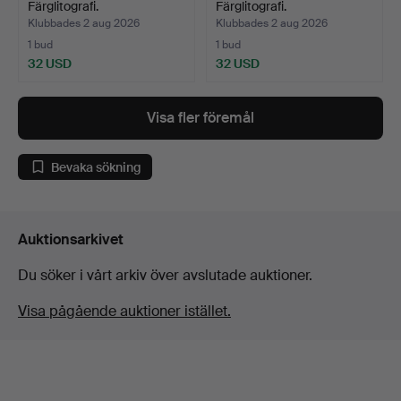
Färglitografi.
Färglitografi.
Klubbades 2 aug 2026
Klubbades 2 aug 2026
1 bud
1 bud
32 USD
32 USD
Visa fler föremål
Bevaka sökning
Auktionsarkivet
Du söker i vårt arkiv över avslutade auktioner.
Visa pågående auktioner istället.