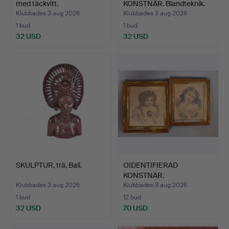
med täckvitt.
KONSTNÄR. Blandteknik.
Klubbades 3 aug 2026
Klubbades 3 aug 2026
1 bud
1 bud
32 USD
32 USD
SKULPTUR, trä, Bali.
OIDENTIFIERAD
KONSTNÄR.
Blyertsteckningar,…
Klubbades 3 aug 2026
Klubbades 3 aug 2026
1 bud
12 bud
32 USD
70 USD