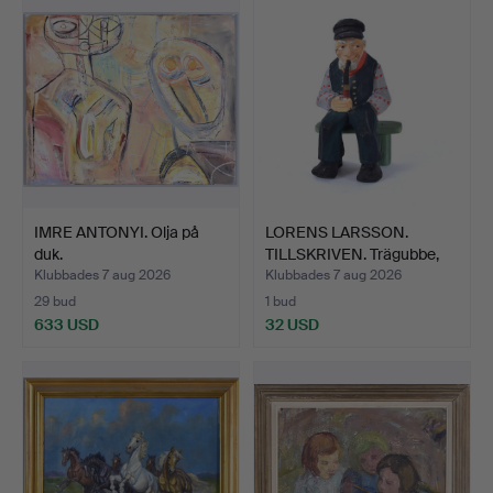
IMRE ANTONYI. Olja på
LORENS LARSSON.
duk.
TILLSKRIVEN. Trägubbe,
bem…
Klubbades 7 aug 2026
Klubbades 7 aug 2026
29 bud
1 bud
633 USD
32 USD