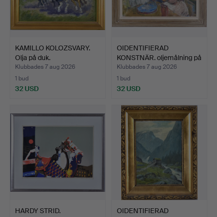
KAMILLO KOLOZSVARY.
OIDENTIFIERAD
Olja på duk.
KONSTNÄR. oljemålning på
duk…
Klubbades 7 aug 2026
Klubbades 7 aug 2026
1 bud
1 bud
32 USD
32 USD
HARDY STRID.
OIDENTIFIERAD