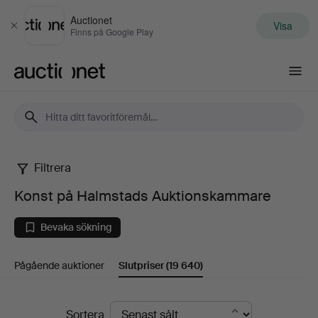
Auctionet
Visa
Stäng
Finns på Google Play
Auctionet.com
Filtrera
Konst
Konst på Halmstads Auktionskammare
på
Bevaka sökning
Halmstads
Pågående auktioner
Slutpriser
(19 640)
Auktionskammare
Slutpriser
Sortera