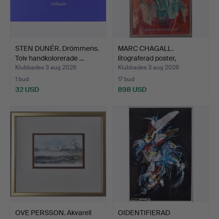
STEN DUNÉR. Drömmens.
MARC CHAGALL.
Tolv handkolorerade …
litograferad poster,
Carmen.
Klubbades 3 aug 2026
Klubbades 3 aug 2026
1 bud
17 bud
32 USD
898 USD
OVE PERSSON. Akvarell
OIDENTIFIERAD