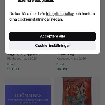
externa webbplatser.
Du kan läsa mer i vår
integritetspolicy
och hantera
dina cookieinställningar nedan.
Acceptera alla
Cookie-inställningar
WALDEMAR LORENTZON.
BÉLA HRADIL. Olja på duk,
färglitografi, Öppna d…
hästar i hage.
Klubbades 4 aug 2026
Klubbades 4 aug 2026
6 bud
3 bud
59 USD
116 USD