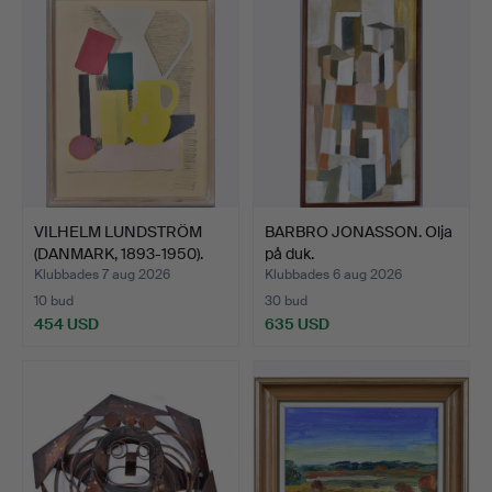
VILHELM LUNDSTRÖM
BARBRO JONASSON. Olja
(DANMARK, 1893-1950).
på duk.
"S…
Klubbades 7 aug 2026
Klubbades 6 aug 2026
10 bud
30 bud
454 USD
635 USD