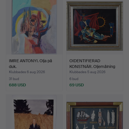
IMRE ANTONYI. Olja på
OIDENTIFIERAD
duk.
KONSTNÄR. Oljemålning
på duk…
Klubbades 6 aug 2026
Klubbades 5 aug 2026
31 bud
6 bud
688 USD
69 USD