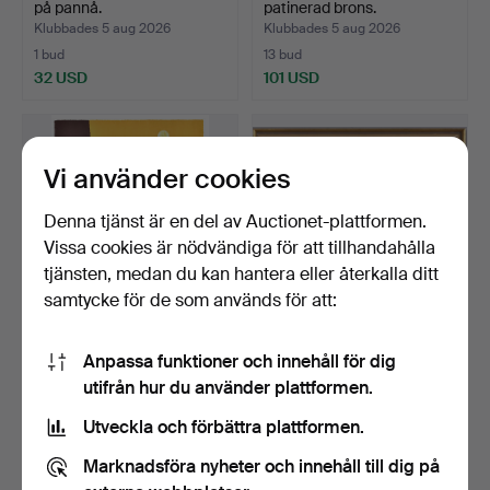
på pannå.
patinerad brons.
Klubbades 5 aug 2026
Klubbades 5 aug 2026
1 bud
13 bud
32 USD
101 USD
Vi använder cookies
Denna tjänst är en del av Auctionet-plattformen.
Vissa cookies är nödvändiga för att tillhandahålla
tjänsten, medan du kan hantera eller återkalla ditt
samtycke för de som används för att:
HALMSTADGRUPPEN.
LILLY SILFVERLING.
Anpassa funktioner och innehåll för dig
Mapp med 6 färglitografie…
gouache, kustpromenad.
utifrån hur du använder plattformen.
Klubbades 4 aug 2026
Klubbades 4 aug 2026
20 bud
1 bud
Utveckla och förbättra plattformen.
370 USD
32 USD
Marknadsföra nyheter och innehåll till dig på