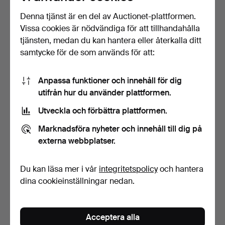
Denna tjänst är en del av Auctionet-plattformen.
Vissa cookies är nödvändiga för att tillhandahålla
BÅTKOMPASS, Silva typ 70
SCOOTER, "Monarscoot",
tjänsten, medan du kan hantera eller återkalla ditt
UN, universal.
Monark, 1960-tal.
samtycke för de som används för att:
Klubbades 26 feb 2024
Klubbades 15 okt 2023
1 bud
13 bud
32 USD
2 003 USD
Anpassa funktioner och innehåll för dig
utifrån hur du använder plattformen.
Utveckla och förbättra plattformen.
Marknadsföra nyheter och innehåll till dig på
externa webbplatser.
Du kan läsa mer i vår
integritetspolicy
och hantera
dina cookieinställningar nedan.
MODELLSKEPP, "Fragata
SKOTER, Leijona 1300+
Siglo XVIII" 1900-ta…
2021-modell.
Acceptera alla
Klubbades 28 sep 2023
Klubbades 11 sep 2023