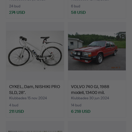
24 bud
6 bud
274 USD
58 USD
CYKEL, Dam, NISHIKI PRO
VOLVO 740 GI, 1988
SLD, 28".
modell, 13400 mil.
Klubbades 15 nov 2024
Klubbades 30 jun 2024
4 bud
14 bud
211 USD
6 218 USD