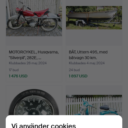
MOTORCYKEL, Husqvarna,
BÅT, Uttern 495, med
"Silverpil", 282E, …
båtvagn 30 km.
Klubbades 26 maj 2024
Klubbades 4 maj 2024
17 bud
24 bud
1 476 USD
1 897 USD
Vi använder cookies