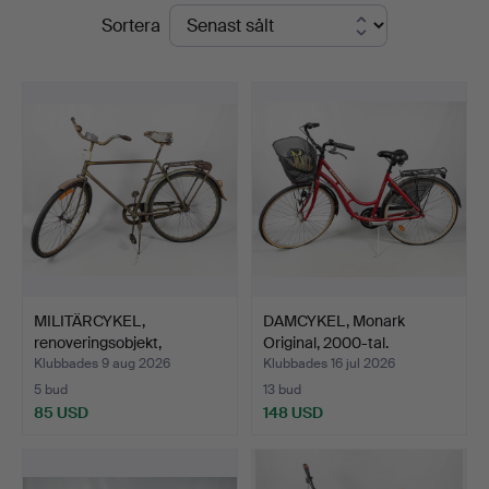
Slutpriser
Sortera
Auktionshuset
STO
Bohuslän
MILITÄRCYKEL,
DAMCYKEL, Monark
renoveringsobjekt,
Original, 2000-tal.
Husqvarna…
Klubbades 9 aug 2026
Klubbades 16 jul 2026
5 bud
13 bud
85 USD
148 USD