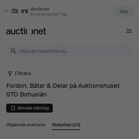
Auctionet
Visa
Stäng
Finns på Google Play
Auctionet.com
Filtrera
Fordon,
Fordon, Båtar & Delar på Auktionshuset
Båtar
STO Bohuslän
&
Bevaka sökning
Delar
Pågående auktioner
Slutpriser
(23)
på