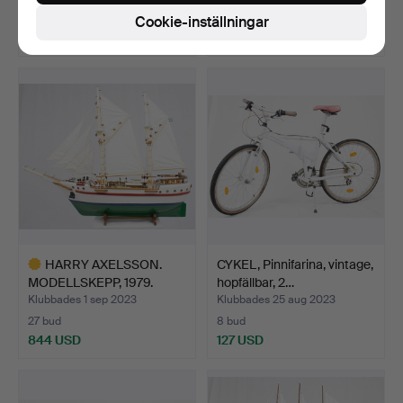
1 bud
30 bud
Cookie-inställningar
32 USD
1 370 USD
HARRY AXELSSON.
CYKEL, Pinnifarina, vintage,
MODELLSKEPP, 1979.
hopfällbar, 2…
Klubbades 1 sep 2023
Klubbades 25 aug 2023
27 bud
8 bud
844 USD
127 USD
Utvalt
föremål