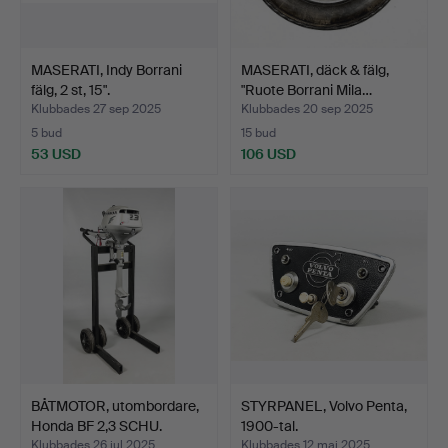
MASERATI, Indy Borrani
MASERATI, däck & fälg,
fälg, 2 st, 15".
"Ruote Borrani Mila…
Klubbades 27 sep 2025
Klubbades 20 sep 2025
5 bud
15 bud
53 USD
106 USD
BÅTMOTOR, utombordare,
STYRPANEL, Volvo Penta,
Honda BF 2,3 SCHU.
1900-tal.
Klubbades 26 jul 2025
Klubbades 12 maj 2025