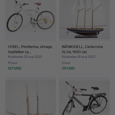
CYKEL, Pinnifarina, vintage,
BÅTMODELL, Carlscrona
hopfällbar cy…
IV, trä, 1900-tal.
Klubbades 25 aug 2023
Klubbades 18 aug 2023
15 bud
6 bud
127 USD
211 USD