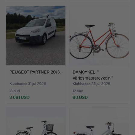
PEUGEOT PARTNER 2013.
DAMCYKEL, "
Världsmästarcykeln "
Crescent …
Klubbades 31 jul 2026
Klubbades 25 jul 2026
13 bud
12 bud
3 691 USD
90 USD