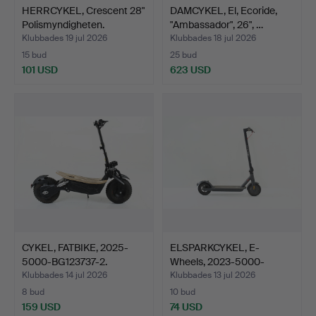
HERRCYKEL, Crescent 28"
DAMCYKEL, El, Ecoride,
Polismyndigheten.
"Ambassador", 26", …
Klubbades 19 jul 2026
Klubbades 18 jul 2026
15 bud
25 bud
101 USD
623 USD
CYKEL, FATBIKE, 2025-
ELSPARKCYKEL, E-
5000-BG123737-2.
Wheels, 2023-5000-
BG117768…
Klubbades 14 jul 2026
Klubbades 13 jul 2026
8 bud
10 bud
159 USD
74 USD