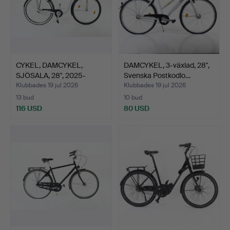
CYKEL, DAMCYKEL,
DAMCYKEL, 3-växlad, 28",
SJÖSALA, 28", 2025-
Svenska Postkodlo…
5000-B…
Klubbades 19 jul 2026
Klubbades 19 jul 2026
13 bud
10 bud
116 USD
80 USD