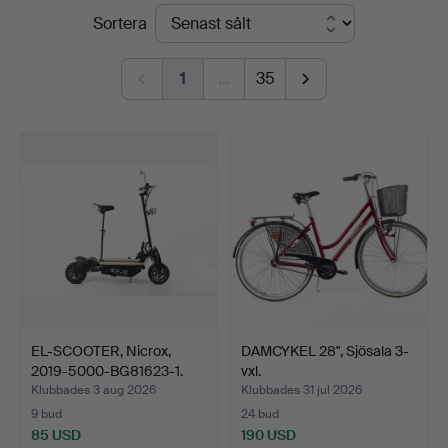
Slutpriser
Sortera
Handelslagret
Auktionsservice
1
…
35
EL-SCOOTER, Nicrox,
DAMCYKEL 28", Sjösala 3-
2019-5000-BG81623-1.
vxl.
Klubbades 3 aug 2026
Klubbades 31 jul 2026
9 bud
24 bud
85 USD
190 USD