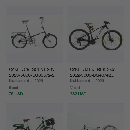
CYKEL, CRESCENT, 20",
CYKEL, MTB, TREK, 27.5",
2023-5000-BG88672-2.
2022-5000-BG48742…
Klubbades 6 jul 2026
Klubbades 6 jul 2026
6 bud
17 bud
75 USD
232 USD