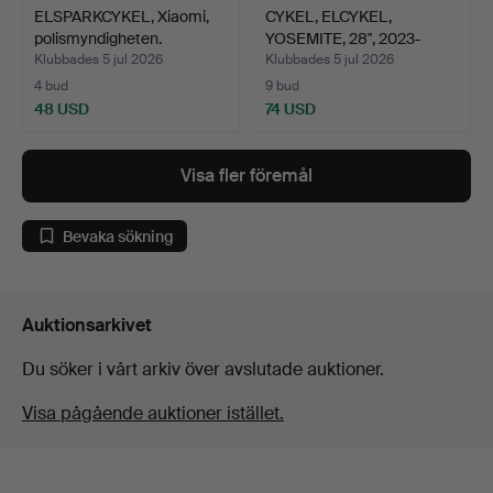
ELSPARKCYKEL, Xiaomi,
CYKEL, ELCYKEL,
polismyndigheten.
YOSEMITE, 28", 2023-
5000-B…
Klubbades 5 jul 2026
Klubbades 5 jul 2026
4 bud
9 bud
48 USD
74 USD
Visa fler föremål
Bevaka sökning
Auktionsarkivet
Du söker i vårt arkiv över avslutade auktioner.
Visa pågående auktioner istället.