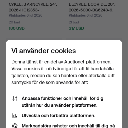
CYKEL, B ARNCYKEL, 24",
ELCYKEL, ECORIDE, 20",
2026-HG12353-1.
2026-5000-BG6248-6.
Klubbades 6 jul 2026
Klubbades 6 jul 2026
20 bud
21 bud
180 USD
317 USD
Vi använder cookies
Denna tjänst är en del av Auctionet-plattformen.
Vissa cookies är nödvändiga för att tillhandahålla
tjänsten, medan du kan hantera eller återkalla ditt
samtycke för de som används för att:
Anpassa funktioner och innehåll för dig
CYKEL,
CYKEL, DAMMODELL,
utifrån hur du använder plattformen.
LANDSVÄGSCYKEL,
CRESCENT, 28".
WHITE, 28", 2025-HG…
Klubbades 6 jul 2026
Klubbades 6 jul 2026
Utveckla och förbättra plattformen.
25 bud
27 bud
433 USD
254 USD
Marknadsföra nyheter och innehåll till dig på