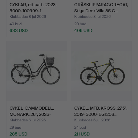
CYKLAR, ett parti, 2023-
GRÄSKLIPPARAGGREGAT,
5000-100999-1.
Stiga Deck Villa 85 C…
Klubbades 8 jul 2026
Klubbades 8 jul 2026
40 bud
20 bud
633 USD
406 USD
CYKEL, DAMMODELL,
CYKEL, MTB, KROSS, 27.5",
MONARK, 28", 2026-
2019-5000-BG1208…
HG6442…
Klubbades 6 jul 2026
Klubbades 6 jul 2026
29 bud
24 bud
285 USD
211 USD