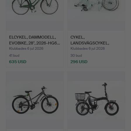
ELCYKEL, DAMMODELL,
CYKEL,
EVOBIKE, 28", 2026-HG6…
LANDSVÄGSCYKEL,
WHEELER?, 2023-5000…
Klubbades 6 jul 2026
Klubbades 6 jul 2026
41 bud
30 bud
635 USD
296 USD