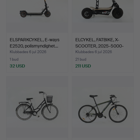
ELSPARKCYKEL, E-ways
ELCYKEL, FATBIKE, X-
E2520, polismyndighet…
SCOOTER, 2025-5000-
BG1…
Klubbades 6 jul 2026
Klubbades 6 jul 2026
1 bud
21 bud
32 USD
211 USD