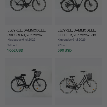
ELCYKEL, DAMMODELL,
ELCYKEL, DAMMODELL,
CRESCENT, 28", 2026-
KETTLER, 28", 2025-500…
HG…
Klubbades 6 jul 2026
Klubbades 6 jul 2026
34 bud
27 bud
1 002 USD
580 USD