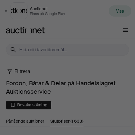
Auctionet
Visa
Stäng
Finns på Google Play
Auctionet.com
Filtrera
Fordon,
Fordon, Båtar & Delar på Handelslagret
Båtar
Auktionsservice
&
Bevaka sökning
Delar
Pågående auktioner
Slutpriser
(1 633)
på