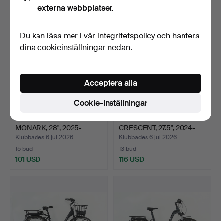
externa webbplatser.
Du kan läsa mer i vår
integritetspolicy
och hantera
dina cookieinställningar nedan.
Acceptera alla
Cookie-inställningar
CYKEL, DAMCYKEL,
CYKEL, HERRCYKEL,
MONARK, 28", 2025-
CRESCENT, 27.5", 2024-
5000-BG…
50…
Klubbades 6 jul 2026
Klubbades 6 jul 2026
15 bud
13 bud
101 USD
116 USD