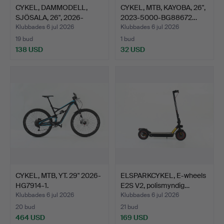
CYKEL, DAMMODELL,
CYKEL, MTB, KAYOBA, 26",
SJÖSALA, 26", 2026-
2023-5000-BG88672…
HG101…
Klubbades 6 jul 2026
Klubbades 6 jul 2026
19 bud
1 bud
138 USD
32 USD
CYKEL, MTB, YT. 29" 2026-
ELSPARKCYKEL, E-wheels
HG7914-1.
E2S V2, polismyndig…
Klubbades 6 jul 2026
Klubbades 6 jul 2026
20 bud
21 bud
464 USD
169 USD