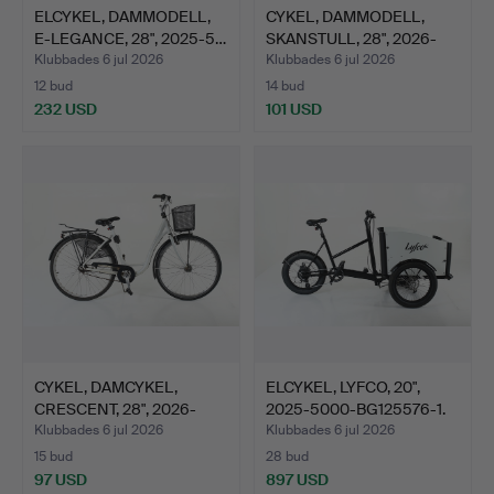
ELCYKEL, DAMMODELL,
CYKEL, DAMMODELL,
E-LEGANCE, 28", 2025-5…
SKANSTULL, 28", 2026-
HG1…
Klubbades 6 jul 2026
Klubbades 6 jul 2026
12 bud
14 bud
232 USD
101 USD
CYKEL, DAMCYKEL,
ELCYKEL, LYFCO, 20",
CRESCENT, 28", 2026-
2025-5000-BG125576-1.
5000-…
Klubbades 6 jul 2026
Klubbades 6 jul 2026
15 bud
28 bud
97 USD
897 USD