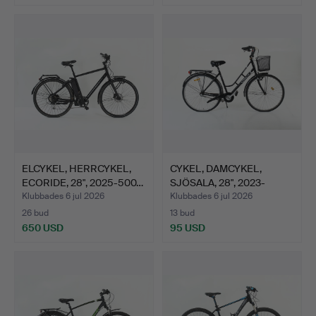
ELCYKEL, HERRCYKEL,
CYKEL, DAMCYKEL,
ECORIDE, 28", 2025-500…
SJÖSALA, 28", 2023-
5000-B…
Klubbades 6 jul 2026
Klubbades 6 jul 2026
26 bud
13 bud
650 USD
95 USD