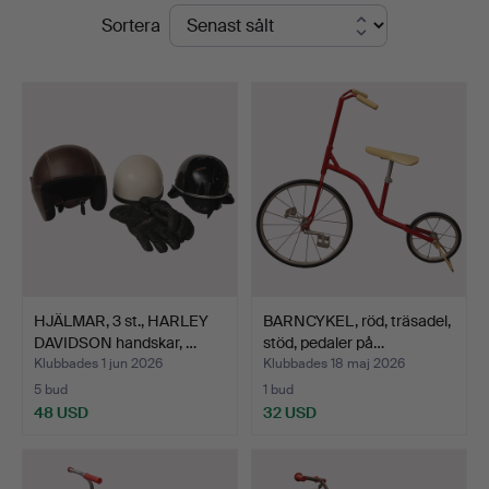
Slutpriser
Sortera
Limhamns
Auktionsbyrå
HJÄLMAR, 3 st., HARLEY
BARNCYKEL, röd, träsadel,
DAVIDSON handskar, …
stöd, pedaler på…
Klubbades 1 jun 2026
Klubbades 18 maj 2026
5 bud
1 bud
48 USD
32 USD