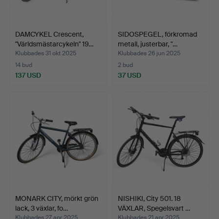
DAMCYKEL Crescent,
SIDOSPEGEL, förkromad
"Världsmästarcykeln" 19…
metall, justerbar, "…
Klubbades 31 okt 2025
Klubbades 26 jun 2025
14 bud
2 bud
137 USD
37 USD
MONARK CITY, mörkt grön
NISHIKI, City 501. 18
lack, 3 växlar, fo…
VÄXLAR, Spegelsvart …
Klubbades 27 apr 2025
Klubbades 21 apr 2025