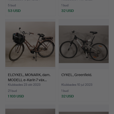
5 bud
1 bud
53 USD
32 USD
ELCYKEL, MONARK, dam.
CYKEL, Greenfield.
MODELL e-Karin 7 väx…
Klubbades 23 okt 2023
Klubbades 10 jul 2023
21 bud
1 bud
1 103 USD
32 USD