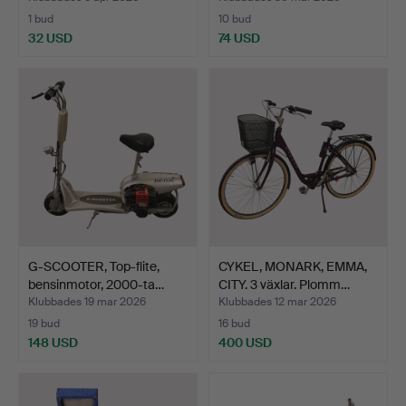
1 bud
10 bud
32 USD
74 USD
G-SCOOTER, Top-flite,
CYKEL, MONARK, EMMA,
bensinmotor, 2000-ta…
CITY. 3 växlar. Plomm…
Klubbades 19 mar 2026
Klubbades 12 mar 2026
19 bud
16 bud
148 USD
400 USD