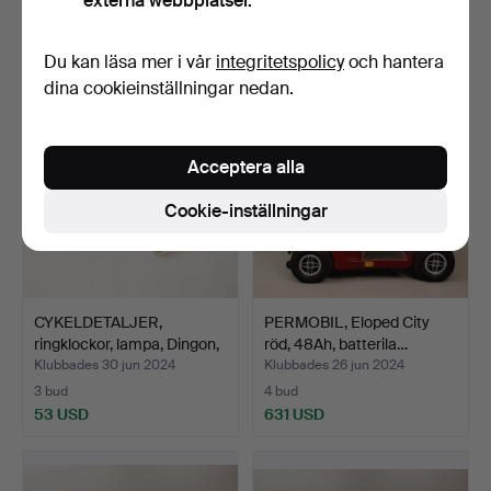
externa webbplatser.
2 bud
34 bud
85 USD
1 000 USD
Du kan läsa mer i vår
integritetspolicy
och hantera
dina cookieinställningar nedan.
Acceptera alla
Cookie-inställningar
CYKELDETALJER,
PERMOBIL, Eloped City
ringklockor, lampa, Dingon,
röd, 48Ah, batterila…
…
Klubbades 30 jun 2024
Klubbades 26 jun 2024
3 bud
4 bud
53 USD
631 USD