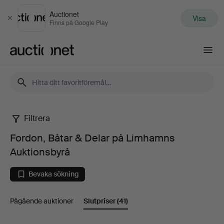
Auctionet
Visa
Stäng
Finns på Google Play
Auctionet.com
Filtrera
Fordon,
Fordon, Båtar & Delar på Limhamns
Båtar
Auktionsbyrå
&
Bevaka sökning
Delar
Pågående auktioner
Slutpriser
(41)
på