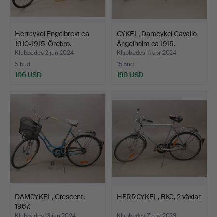
Herrcykel Engelbrekt ca
CYKEL, Damcykel Cavallo
1910-1915, Örebro.
Ängelholm ca 1915.
Klubbades 2 jun 2024
Klubbades 11 apr 2024
5 bud
15 bud
106 USD
190 USD
DAMCYKEL, Crescent,
HERRCYKEL, BKC, 2 växlar.
1967.
Klubbades 13 jan 2024
Klubbades 7 nov 2023