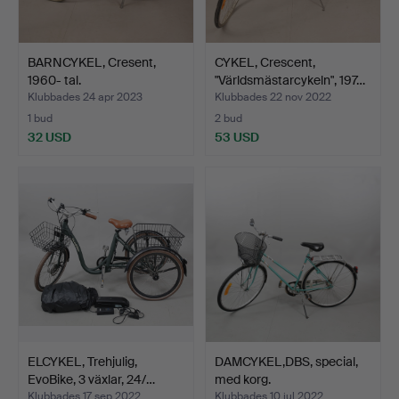
BARNCYKEL, Cresent,
CYKEL, Crescent,
1960- tal.
"Världsmästarcykeln", 197…
Klubbades 24 apr 2023
Klubbades 22 nov 2022
1 bud
2 bud
32 USD
53 USD
ELCYKEL, Trehjulig,
DAMCYKEL,DBS, special,
EvoBike, 3 växlar, 24/…
med korg.
Klubbades 17 sep 2022
Klubbades 10 jul 2022