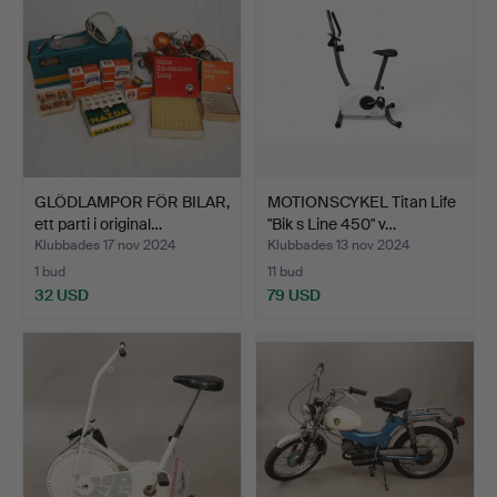
GLÖDLAMPOR FÖR BILAR,
MOTIONSCYKEL Titan Life
ett parti i original…
"Bik s Line 450" v…
Klubbades 17 nov 2024
Klubbades 13 nov 2024
1 bud
11 bud
32 USD
79 USD