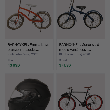
BARNCYKEL, Emmaljunga,
BARNCYKEL, Monark, blå
orange, träsadel, s…
med silverränder, s…
Klubbades 5 maj 2026
Klubbades 5 maj 2026
1 bud
3 bud
43 USD
37 USD