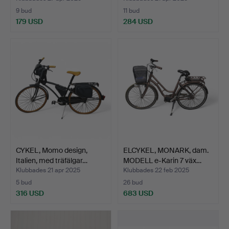
9 bud
11 bud
179 USD
284 USD
CYKEL, Momo design,
ELCYKEL, MONARK, dam.
Italien, med träfälgar…
MODELL e-Karin 7 väx…
Klubbades 21 apr 2025
Klubbades 22 feb 2025
5 bud
26 bud
316 USD
683 USD