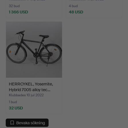
32 bud
4 bud
1 366 USD
48 USD
HERRCYKEL, Yosemite,
Hybrid 7005 alloy tec…
Klubbades 10 jul 2022
1 bud
32 USD
Bevaka sökning