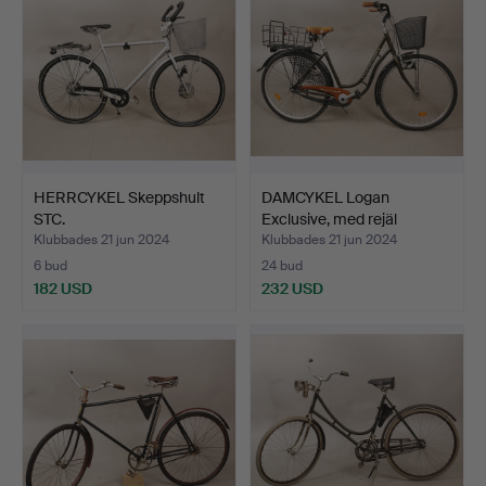
HERRCYKEL Skeppshult
DAMCYKEL Logan
STC.
Exclusive, med rejäl
paketh…
Klubbades 21 jun 2024
Klubbades 21 jun 2024
6 bud
24 bud
182 USD
232 USD