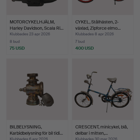
MOTORCYKELHJÄLM,
CYKEL, Stålhästen, 2-
Harley Davidson, Scala Ri…
växlad, Zipforce elmo…
Klubbades 23 apr 2026
Klubbades 8 apr 2026
8 bud
7 bud
75 USD
400 USD
BILBELYSNING,
CRESCENT, minicykel, blå,
Karbidbelysning för bil tidi…
delbar i mitten,…
Klubbades 6 apr 2026
Klubbades 30 mar 2026