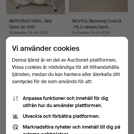
MOTIONSCYKEL, Skip
MOPED, Mustang Cross B
Sport Air 400.
-79, 2-växlad, hand…
Klubbades 24 okt 2024
Klubbades 18 okt 2024
1 bud
31 bud
32 USD
841 USD
Vi använder cookies
Denna tjänst är en del av Auctionet-plattformen.
Vissa cookies är nödvändiga för att tillhandahålla
tjänsten, medan du kan hantera eller återkalla ditt
samtycke för de som används för att:
Anpassa funktioner och innehåll för dig
utifrån hur du använder plattformen.
Utveckla och förbättra plattformen.
LINJAL för marint bruk,
MOPED, Mustang 1956.
Marknadsföra nyheter och innehåll till dig på
mässing, märkt T.C…
Klubbades 29 sep 2024
Klubbades 23 sep 2024