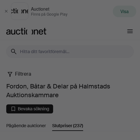
Auctionet
Visa
Stäng
Finns på Google Play
Auctionet.com
Filtrera
Fordon,
Fordon, Båtar & Delar på Halmstads
Båtar
Auktionskammare
&
Bevaka sökning
Delar
Pågående auktioner
Slutpriser
(237)
på