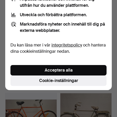
utifrån hur du använder plattformen.
Utveckla och förbättra plattformen.
Marknadsföra nyheter och innehåll till dig på
externa webbplatser.
Du kan läsa mer i vår
integritetspolicy
och hantera
dina cookieinställningar nedan.
HERRCYKEL, Cresent
DAMCYKEL, Yosemite, 3-
Citybike, 5-växlad.
växlad.
Acceptera alla
Klubbades 5 aug 2025
Klubbades 31 jul 2025
17 bud
8 bud
Cookie-inställningar
117 USD
64 USD