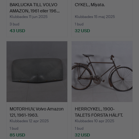
BAKLUCKA TILL VOLVO
CYKEL, Miyata.
AMAZON, 1961 eller 196…
Klubbades 11 jun 2025
Klubbades 15 maj 2025
3 bud
1 bud
43 USD
32 USD
MOTORHUV, Volvo Amazon
HERRCYKEL, 1900-
121, 1961-1963.
TALETS FÖRSTA HÄLFT.
Klubbades 12 apr 2025
Klubbades 10 apr 2025
1 bud
1 bud
85 USD
32 USD