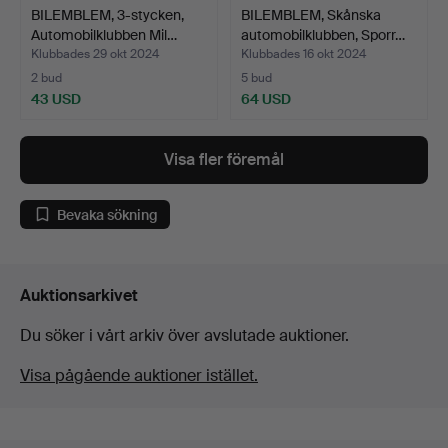
BILEMBLEM, 3-stycken,
BILEMBLEM, Skånska
Automobilklubben Mil…
automobilklubben, Sporr…
Klubbades 29 okt 2024
Klubbades 16 okt 2024
2 bud
5 bud
43 USD
64 USD
Visa fler föremål
Bevaka sökning
Auktionsarkivet
Du söker i vårt arkiv över avslutade auktioner.
Visa pågående auktioner istället.