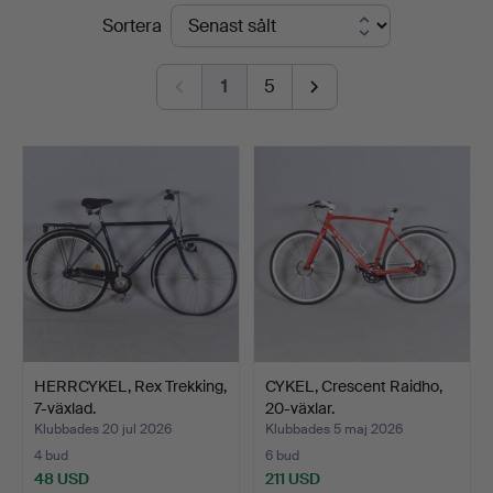
Slutpriser
Sortera
Halmstads
Auktionskammare
1
5
HERRCYKEL, Rex Trekking,
CYKEL, Crescent Raidho,
7-växlad.
20-växlar.
Klubbades 20 jul 2026
Klubbades 5 maj 2026
4 bud
6 bud
48 USD
211 USD