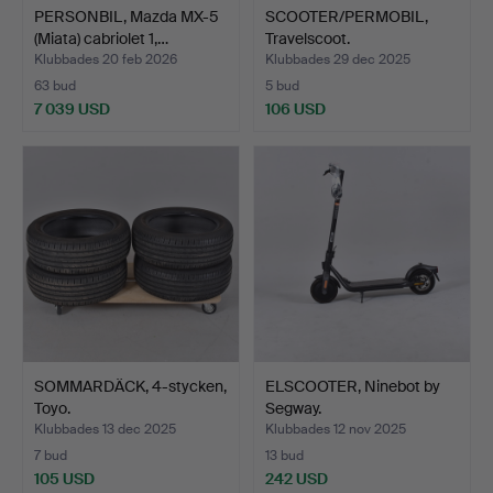
PERSONBIL, Mazda MX-5
SCOOTER/PERMOBIL,
(Miata) cabriolet 1,…
Travelscoot.
Klubbades 20 feb 2026
Klubbades 29 dec 2025
63 bud
5 bud
7 039 USD
106 USD
SOMMARDÄCK, 4-stycken,
ELSCOOTER, Ninebot by
Toyo.
Segway.
Klubbades 13 dec 2025
Klubbades 12 nov 2025
7 bud
13 bud
105 USD
242 USD