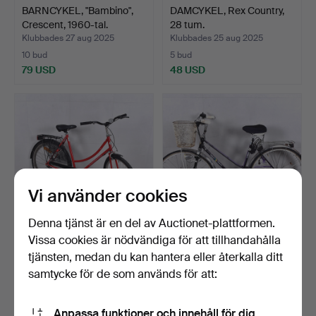
BARNCYKEL, "Bambino",
DAMCYKEL, Rex Country,
Crescent, 1960-tal.
28 tum.
Klubbades 27 aug 2025
Klubbades 25 aug 2025
10 bud
5 bud
79 USD
48 USD
Vi använder cookies
Denna tjänst är en del av Auctionet-plattformen.
Vissa cookies är nödvändiga för att tillhandahålla
DAMCYKEL, Crescent,
DAMCYKEL, DBS, 5-växlad.
tjänsten, medan du kan hantera eller återkalla ditt
28tum.
samtycke för de som används för att:
Klubbades 13 aug 2025
Klubbades 5 aug 2025
12 bud
2 bud
85 USD
37 USD
Anpassa funktioner och innehåll för dig