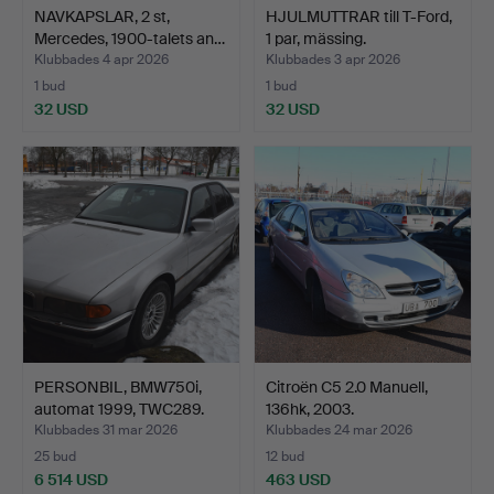
NAVKAPSLAR, 2 st,
HJULMUTTRAR till T-Ford,
Mercedes, 1900-talets an…
1 par, mässing.
Klubbades 4 apr 2026
Klubbades 3 apr 2026
1 bud
1 bud
32 USD
32 USD
PERSONBIL, BMW750i,
Citroën C5 2.0 Manuell,
automat 1999, TWC289.
136hk, 2003.
Klubbades 31 mar 2026
Klubbades 24 mar 2026
25 bud
12 bud
6 514 USD
463 USD