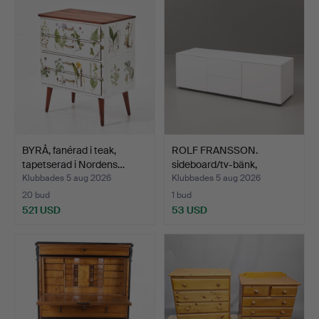
BYRÅ, fanérad i teak,
ROLF FRANSSON.
tapetserad i Nordens…
sideboard/tv-bänk,
lackerad…
Klubbades 5 aug 2026
Klubbades 5 aug 2026
20 bud
1 bud
521 USD
53 USD