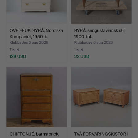
OVE FEUK. BYRÅ, Nordiska
BYRÅ, sengustaviansk stil,
Kompaniet, 1960-t…
1900-tal.
Klubbades 6 aug 2026
Klubbades 6 aug 2026
7 bud
1 bud
128 USD
32 USD
CHIFFONJÉ, barnstorlek,
TVÅ FÖRVARINGSKISTOR I