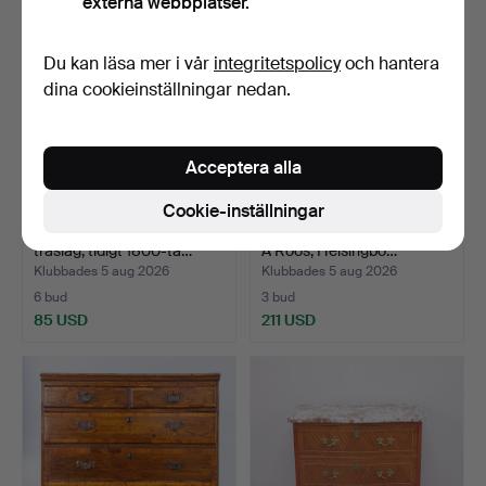
externa webbplatser.
Du kan läsa mer i vår
integritetspolicy
och hantera
dina cookieinställningar nedan.
Acceptera alla
Cookie-inställningar
SEKRETÄR, blandade
NATTDUKSBORD. Ett par, K
träslag, tidigt 1800-ta…
A Roos, Helsingbo…
Klubbades 5 aug 2026
Klubbades 5 aug 2026
6 bud
3 bud
85 USD
211 USD