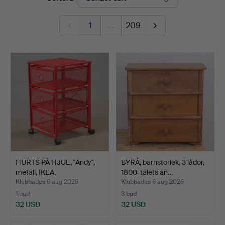
1
…
209
HURTS PÅ HJUL, "Andy",
BYRÅ, barnstorlek, 3 lådor,
metall, IKEA.
1800-talets an…
Klubbades 6 aug 2026
Klubbades 6 aug 2026
1 bud
3 bud
32 USD
32 USD