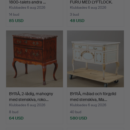
1800-talets andra …
FURU MED LYFTLOCK.
Klubbades 6 aug 2026
Klubbades 6 aug 2026
14 bud
3 bud
85 USD
48 USD
BYRÅ, 2-lådig, mahogny
BYRÅ, målad och förgylld
med stenskiva, roko…
med stenskiva, Ma…
Klubbades 6 aug 2026
Klubbades 6 aug 2026
8 bud
40 bud
64 USD
580 USD