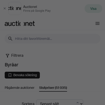
Auctionet
Visa
Stäng
Finns på Google Play
Auctionet.com
Filtrera
Byråar
Byråar
Bevaka sökning
Pågående auktioner
Slutpriser
(51 035)
Slutpriser
Sortera