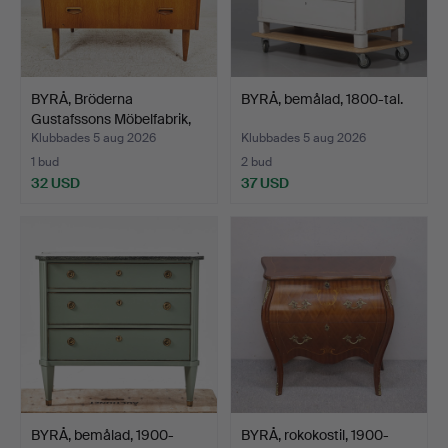
BYRÅ, Bröderna
BYRÅ, bemålad, 1800-tal.
Gustafssons Möbelfabrik,
Ma…
Klubbades 5 aug 2026
Klubbades 5 aug 2026
1 bud
2 bud
32 USD
37 USD
BYRÅ, bemålad, 1900-
BYRÅ, rokokostil, 1900-