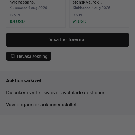
nyrenässans.
stenskiva, rok…
Klubbades 4 aug 2026
Klubbades 4 aug 2026
13 bud
9 bud
101 USD
74 USD
Visa fler föremål
Bevaka sökning
Auktionsarkivet
Du söker i vårt arkiv över avslutade auktioner.
Visa pågående auktioner istället.