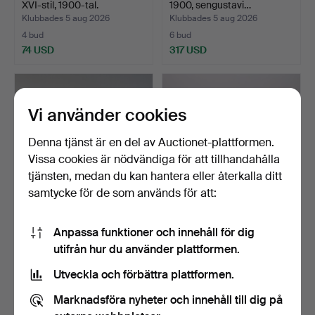
XVI-stil, 1900-tal.
1900, sengustavi…
Klubbades 5 aug 2026
Klubbades 5 aug 2026
4 bud
6 bud
74 USD
317 USD
Vi använder cookies
Denna tjänst är en del av Auctionet-plattformen.
Vissa cookies är nödvändiga för att tillhandahålla
tjänsten, medan du kan hantera eller återkalla ditt
samtycke för de som används för att:
BYRÅ, med stenskiva,
SIDEBOARD, TEAK, THREE
Anpassa funktioner och innehåll för dig
rokokostil, 1900-tal.
MEN, 1950/60-TAL.
utifrån hur du använder plattformen.
Klubbades 5 aug 2026
Klubbades 5 aug 2026
4 bud
7 bud
Utveckla och förbättra plattformen.
48 USD
211 USD
Marknadsföra nyheter och innehåll till dig på