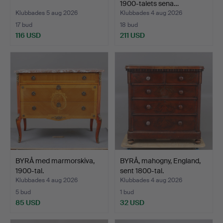
1900-talets sena…
Klubbades 5 aug 2026
Klubbades 4 aug 2026
17 bud
18 bud
116 USD
211 USD
BYRÅ med marmorskiva,
BYRÅ, mahogny, England,
1900-tal.
sent 1800-tal.
Klubbades 4 aug 2026
Klubbades 4 aug 2026
5 bud
1 bud
85 USD
32 USD