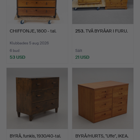
CHIFFONJE, 1800 - tal.
253
.
TVÅ BYRÅAR I FURU.
Klubbades 5 aug 2026
6 bud
Sålt
53 USD
21 USD
BYRÅ, funkis, 1930/40-tal.
BYRÅ/HURTS, "Uffe", IKEA.