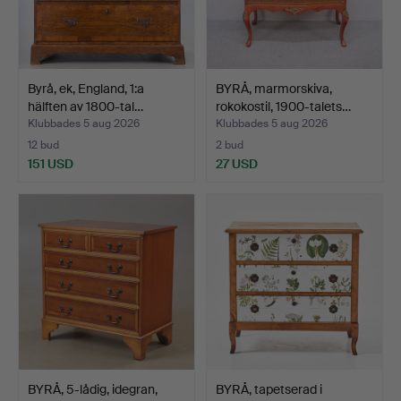
Byrå, ek, England, 1:a
BYRÅ, marmorskiva,
hälften av 1800-tal…
rokokostil, 1900-talets…
Klubbades 5 aug 2026
Klubbades 5 aug 2026
12 bud
2 bud
151 USD
27 USD
BYRÅ, 5-lådig, idegran,
BYRÅ, tapetserad i