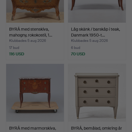
BYRÅ med stenskiva,
Låg skänk / barskåp i teak,
mahogny, rokokostil, 1…
Danmark 1950-t…
Klubbades 5 aug 2026
Klubbades 5 aug 2026
17 bud
6 bud
116 USD
70 USD
BYRÅ med marmorskiva,
BYRÅ, bemålad, omkring år