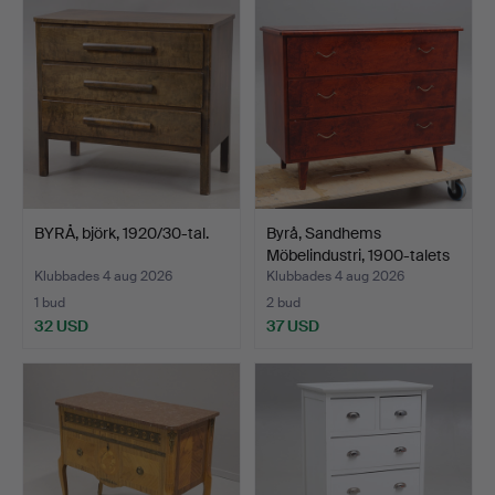
BYRÅ, björk, 1920/30-tal.
Byrå, Sandhems
Möbelindustri, 1900-talets
…
Klubbades 4 aug 2026
Klubbades 4 aug 2026
1 bud
2 bud
32 USD
37 USD