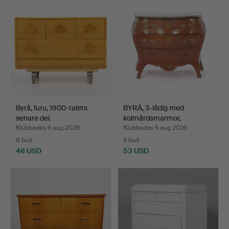
Byrå, furu, 1900-talets
BYRÅ, 3-lådig med
senare del.
kolmårdsmarmor,
rokokost…
Klubbades 6 aug 2026
Klubbades 5 aug 2026
8 bud
5 bud
48 USD
53 USD