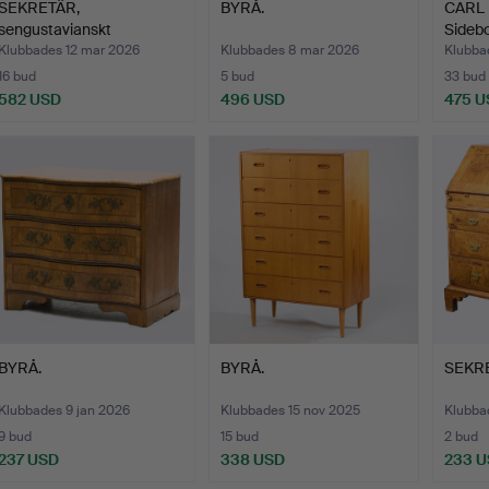
SEKRETÄR,
BYRÅ.
CARL
sengustavianskt
Sidebo
stockholmsarbete…
Klubbades 12 mar 2026
Klubbades 8 mar 2026
Klubba
16 bud
5 bud
33 bud
582 USD
496 USD
475 U
BYRÅ.
BYRÅ.
SEKR
Klubbades 9 jan 2026
Klubbades 15 nov 2025
Klubba
9 bud
15 bud
2 bud
237 USD
338 USD
233 