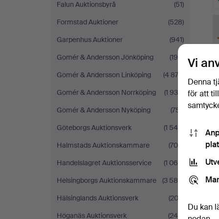
Falun Auktionsbyrå
(51)
Formstad Auktioner
(528)
Garpenhus Auktioner
(941)
Gomér & Andersson Jönköping
(199)
Vi an
Gomér & Andersson Linköping
(4 874)
Denna tj
Gomér & Andersson Norrköping
(1 935)
för att t
samtycke
Gomér & Andersson Nyköping
(751)
Göteborgs Auktionsverk
(1 545)
Anp
pla
Halmstads Auktionskammare
(704)
Utv
Handelslagret Auktionsservice
(1 065)
Mar
Helsingborgs Auktionskammare
(3 585)
Hälsinglands Auktionsverk
(202)
Du kan l
Höganäs Auktionsverk
(244)
nedan.