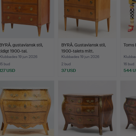
BYRÅ. gustaviansk stil,
BYRÅ. Gustaviansk stil,
Toms D
tidigt 1900-tal.
1900-talets mitt.
Klubbades 19 jun 2026
Klubbades 19 jun 2026
Klubba
15 bud
2 bud
16 bud
127 USD
37 USD
544 