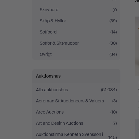
S
Skrivbord
(7)
Skåp & Hyllor
(39)
Soffbord
(14)
Soffor & Sittgrupper
(30)
Övrigt
(34)
Auktionshus
Alla auktionshus
(51 084)
Acreman St Auctioneers & Valuers
(3)
Arce Auctions
(10)
Art and Design Auctions
(7)
Auktionsfirma Kenneth Svensson i
(145)