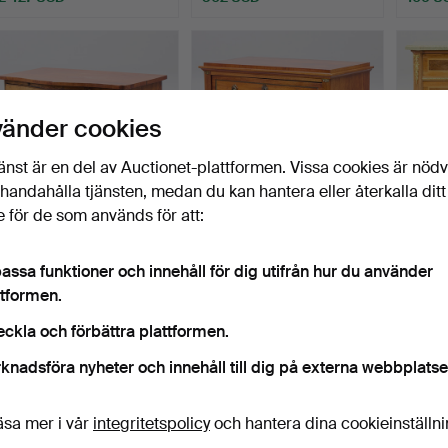
vänder cookies
änst är en del av Auctionet-plattformen. Vissa cookies är nöd
illhandahålla tjänsten, medan du kan hantera eller återkalla ditt
 för de som används för att:
BYRÅ. Senbarock, 1700-
BYRÅ, omkring år 1900.
BYRÅ. 
tal.
Mahogny och furu.
1900-t
assa funktioner och innehåll för dig utifrån hur du använder
Klubbades 2 maj 2026
Klubbades 2 maj 2026
Klubba
ttformen.
4 bud
5 bud
10 bud
211 USD
48 USD
80 U
eckla och förbättra plattformen.
knadsföra nyheter och innehåll till dig på externa webbplatse
äsa mer i vår
integritetspolicy
och hantera dina cookieinställn