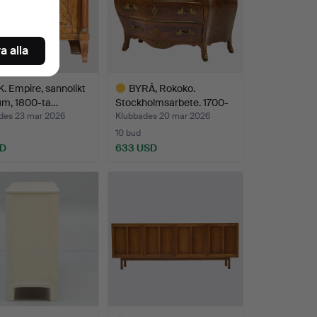
a alla
 Empire, sannolikt
BYRÅ, Rokoko.
um, 1800-ta…
Stockholmsarbete. 1700-
talet…
des 23 mar 2026
Klubbades 20 mar 2026
10 bud
SD
633 USD
Utvalt
föremål