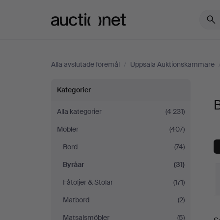
Auctionet.com
Alla avslutade föremål
/
Uppsala Auktionskammare
Byråar
Kategorier
på
Alla kategorier
(4 231)
Möbler
(407)
Uppsala
Bord
(74)
Auktionskammare
Byråar
(31)
Fåtöljer & Stolar
(171)
Matbord
(2)
S
Matsalsmöbler
(5)