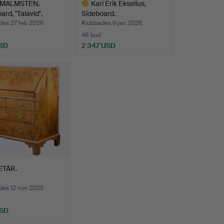
 MALMSTEN.
Karl Erik Ekselius,
ard, "Talavid".
Sideboard.
des 27 feb 2026
Klubbades 9 jan 2026
48 bud
SD
2 347 USD
Utvalt
föremål
ETÄR.
des 12 nov 2025
USD