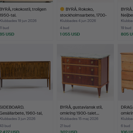
BYRÅ, rokokostil, troligen
BYRÅ. Rokoko,
BYRÅ. 
1950-tal.
stockholmsarbete, 1700-
Neijber
talet…
Klubbades 19 jun 2026
Klubbades 4 jun 2026
Klubba
11 bud
4 bud
19 bud
85 USD
1 055 USD
805 
Utvalt
föremål
SIDEBOARD.
BYRÅ, gustaviansk stil,
DRAGK
Gesällarbete, 1960-tal,
omkring 1900-talet…
omkrin
Sverige.
Klubbades 3 jun 2026
Klubbades 15 maj 2026
Klubba
43 bud
21 bud
6 bud
2 427 USD
302 USD
106 U