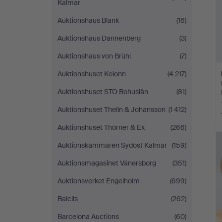
Kalmar
Auktionshaus Blank
(16)
Auktionshaus Dannenberg
(3)
Auktionshaus von Brühl
(7)
Auktionshuset Kolonn
(4 217)
Auktionshuset STO Bohuslän
(81)
Auktionshuset Thelin & Johansson
(1 412)
Auktionshuset Thörner & Ek
(266)
Auktionskammaren Sydost Kalmar
(159)
Auktionsmagasinet Vänersborg
(351)
Auktionsverket Engelholm
(699)
Balclis
(262)
Barcelona Auctions
(60)