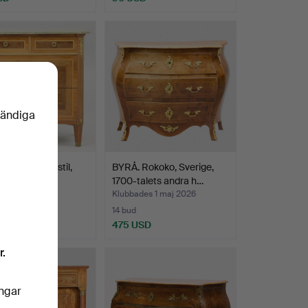
vändiga
Gustaviansk stil,
BYRÅ. Rokoko, Sverige,
alets början.
1700-talets andra h…
des 1 maj 2026
Klubbades 1 maj 2026
14 bud
SD
475 USD
r.
ingar