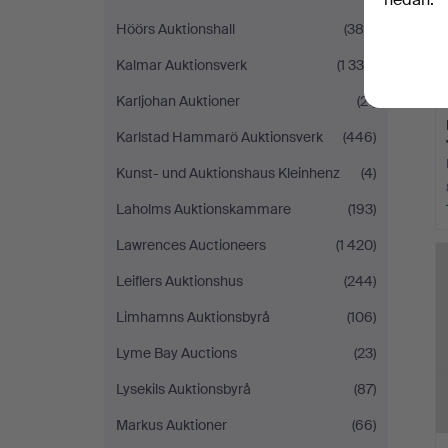
Höörs Auktionshall
(384)
Kalmar Auktionsverk
(1 338)
Karljohan Auktioner
(21)
Karlstad Hammarö Auktionsverk
(446)
Kunst- und Auktionshaus Kleinhenz
(4)
Laholms Auktionskammare
(193)
Lawrences Auctioneers
(1 420)
Leiflers Auktionshus
(244)
Limhamns Auktionsbyrå
(106)
Lyme Bay Auctions
(23)
Lysekils Auktionsbyrå
(87)
Markus Auktioner
(66)