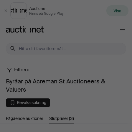
Auctionet
Visa
Stäng
Finns på Google Play
Auctionet.com
Filtrera
Byråar
Byråar på Acreman St Auctioneers &
på
Valuers
Acreman
Bevaka sökning
St
Pågående auktioner
Slutpriser
(3)
Auctioneers