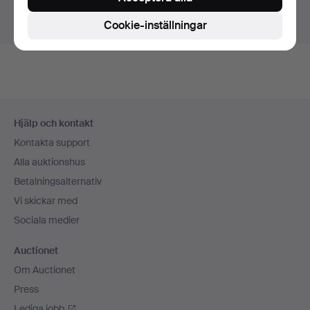
Visa pågående auktioner istället.
Cookie-inställningar
Sidfotsnavigation
Hjälp och kontakt
Kontakta support
Alla auktionshus
Betalningsalternativ
Vi skickar med
Sociala medier
Auctionet
Om Auctionet
Press
Lediga jobb