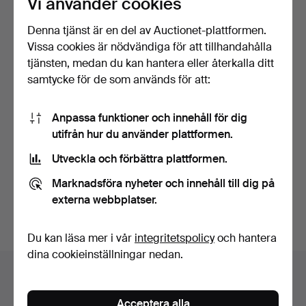
Vi använder cookies
Denna tjänst är en del av Auctionet-plattformen.
Vissa cookies är nödvändiga för att tillhandahålla
tjänsten, medan du kan hantera eller återkalla ditt
samtycke för de som används för att:
Anpassa funktioner och innehåll för dig
ANTIK MAHOGNY OCH
utifrån hur du använder plattformen.
INLAGD BYRÅ MED 2
KORTA …
Klubbades 21 mar 2024
Utveckla och förbättra plattformen.
11 bud
243 USD
Marknadsföra nyheter och innehåll till dig på
externa webbplatser.
Bevaka sökning
Du kan läsa mer i vår
integritetspolicy
och hantera
dina cookieinställningar nedan.
Auktionsarkivet
Du söker i vårt arkiv över avslutade auktioner.
Acceptera alla