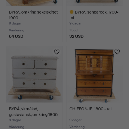
BYRÅ, omkring sekelskiftet
BYRÅ, senbarock, 1700-
1900.
tal.
9 dagar
9 dagar
Värdering
1 bud
64 USD
32 USD
Utvalt
föremål
BYRÅ, vitmålad,
CHIFFONJE, 1800 - tal.
gustaviansk, omkring 1800.
9 dagar
9 dagar
Värdering
Värdering