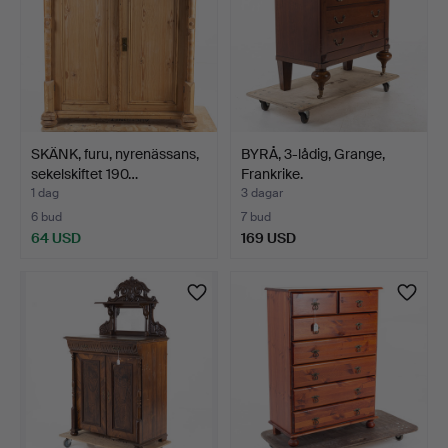
SKÄNK, furu, nyrenässans,
BYRÅ, 3-lådig, Grange,
sekelskiftet 190…
Frankrike.
1 dag
3 dagar
6 bud
7 bud
64 USD
169 USD