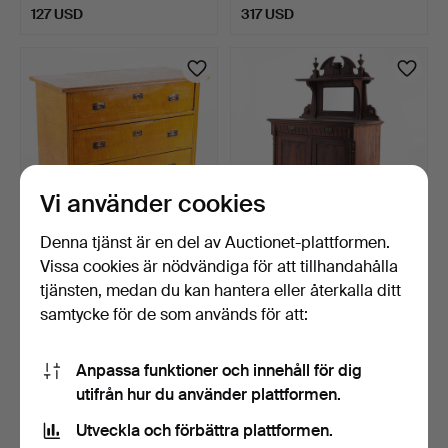
127 USD
317 USD
Vi använder cookies
Denna tjänst är en del av Auctionet-plattformen.
Vissa cookies är nödvändiga för att tillhandahålla
BYRÅ, jugend, 1900-talets
SPEGELSKÄNK,nyrenässa
början.
ns, sekelskiftet 1900.
tjänsten, medan du kan hantera eller återkalla ditt
8 dagar
8 dagar
samtycke för de som används för att:
Värdering
Värdering
64 USD
85 USD
Anpassa funktioner och innehåll för dig
utifrån hur du använder plattformen.
Utveckla och förbättra plattformen.