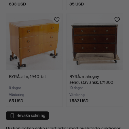
633 USD
85 USD
BYRÅ, alm, 1940-tal.
BYRÅ. mahogny,
sengustaviansk, 17/1800 -
t…
9 dagar
10 dagar
Värdering
Värdering
85 USD
1 582 USD
Bevaka sökning
Du kan också söka i
vårt arkiv med avslutade auktioner
.