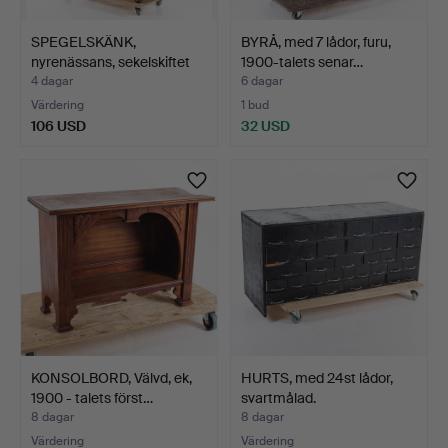
SPEGELSKÄNK,
BYRÅ, med 7 lådor, furu,
nyrenässans, sekelskiftet
1900-talets senar…
190…
4 dagar
6 dagar
Värdering
1 bud
106 USD
32 USD
KONSOLBORD, Välvd, ek,
HURTS, med 24st lådor,
1900 - talets först…
svartmålad.
8 dagar
8 dagar
Värdering
Värdering