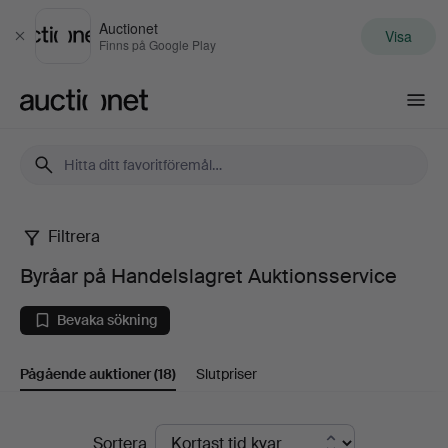
Auctionet
Visa
Stäng
Finns på Google Play
Auctionet.com
Filtrera
Byråar
Byråar på Handelslagret Auktionsservice
på
Bevaka sökning
Handelslagret
Pågående auktioner
(18)
Slutpriser
Auktionsservice
Pågående
Sortera