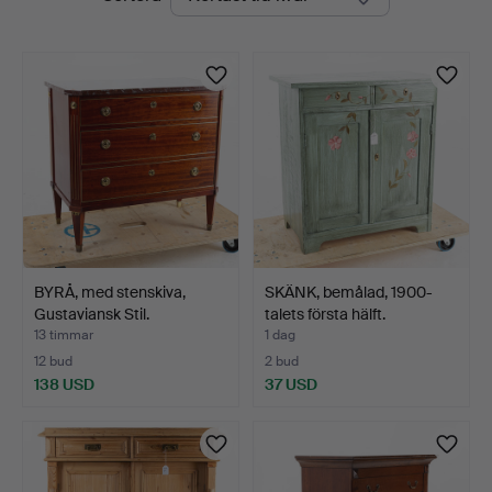
auktioner
BYRÅ, med stenskiva,
SKÄNK, bemålad, 1900-
Gustaviansk Stil.
talets första hälft.
13 timmar
1 dag
12 bud
2 bud
138 USD
37 USD