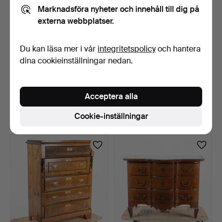
Marknadsföra nyheter och innehåll till dig på
externa webbplatser.
Du kan läsa mer i vår
integritetspolicy
och hantera
dina cookieinställningar nedan.
BYRÅ, mahogny, 1900-
BYRÅ, ek, barockstil, 1900-
talets senare del.
talets andra hä…
Acceptera alla
8 dagar
8 dagar
Värdering
Värdering
Cookie-inställningar
64 USD
85 USD