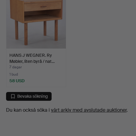
HANS J WEGNER. Ry
Møbler, liten byrå / nat…
7 dagar
1 bud
58 USD
Bevaka sökning
Du kan också söka i
vårt arkiv med avslutade auktioner
.