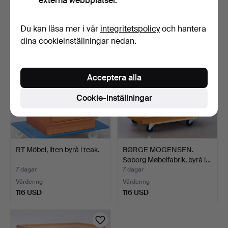
externa webbplatser.
Värdering
1 bud
463 USD
58 USD
Du kan läsa mer i vår
integritetspolicy
och hantera
dina cookieinställningar nedan.
Acceptera alla
Cookie-inställningar
RT Möbel, liten byrå i teak.
BØRGE MOGENSEN.
Søborg Møbelfabrik, byrå i…
7 dagar
7 dagar
Värdering
Värdering
116 USD
116 USD