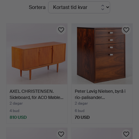
Pågående
Sortera
auktioner
AXEL CHRISTENSEN.
Peter Løvig Nielsen, byrå i
Sideboard, för ACO Møble…
rio-palisander…
2 dagar
2 dagar
4 bud
6 bud
810 USD
70 USD