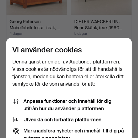
Georg Petersen
DIETER WAECKERLIN.
Møbelfabrik, kista i teak, …
Behr. Skänk, teak, 1960…
4 dagar
5 dagar
Värdering
2 bud
290 USD
751 USD
Vi använder cookies
Denna tjänst är en del av Auctionet-plattformen.
Vissa cookies är nödvändiga för att tillhandahålla
tjänsten, medan du kan hantera eller återkalla ditt
samtycke för de som används för att:
Anpassa funktioner och innehåll för dig
utifrån hur du använder plattformen.
Utveckla och förbättra plattformen.
Dyrlund, sekretär med
Soffbord / byrå i aluminium,
Marknadsföra nyheter och innehåll till dig på
lönnfack, teak, Danm…
'Aviator Desi…
6 dagar
6 dagar