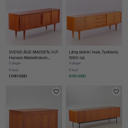
SVEND ÅGE MADSEN. H.P.
Lång skänk i teak, Tyskland,
Hansen Møbelindustr…
1960-tal.
2 dagar
3 dagar
8 bud
5 bud
1 041 USD
636 USD