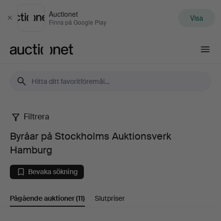
Auctionet
Visa
Stäng
Finns på Google Play
Auctionet.com
Filtrera
Byråar
Byråar på Stockholms Auktionsverk
på
Hamburg
Stockholms
Bevaka sökning
Auktionsverk
Pågående auktioner
(11)
Slutpriser
Hamburg