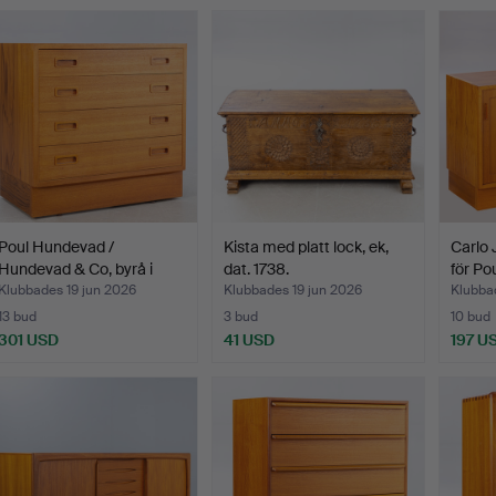
Poul Hundevad /
Kista med platt lock, ek,
Carlo 
Hundevad & Co, byrå i
dat. 1738.
för P
teak…
Klubbades 19 jun 2026
Klubbades 19 jun 2026
Klubba
13 bud
3 bud
10 bud
301 USD
41 USD
197 U