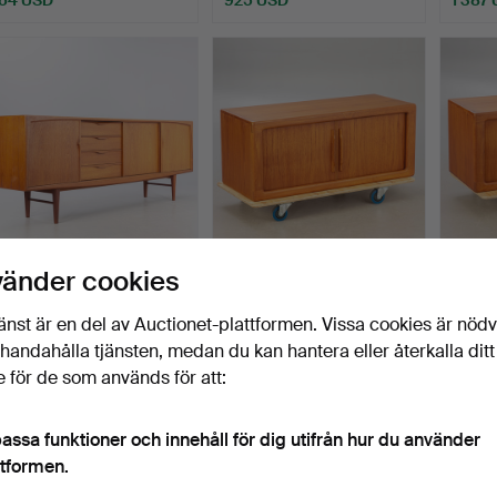
HEINRICH RIESTENPATT.
Dyrlund, sideboard med
Dyrlun
vänder cookies
RT Möbel, sideboard …
jalousidörrar, Danm…
jalusi
Klubbades 13 jul 2026
Klubbades 10 jul 2026
Klubbad
änst är en del av Auctionet-plattformen. Vissa cookies är nöd
6 bud
5 bud
9 bud
illhandahålla tjänsten, medan du kan hantera eller återkalla ditt
1 098 USD
232 USD
232 U
 för de som används för att:
assa funktioner och innehåll för dig utifrån hur du använder
ttformen.