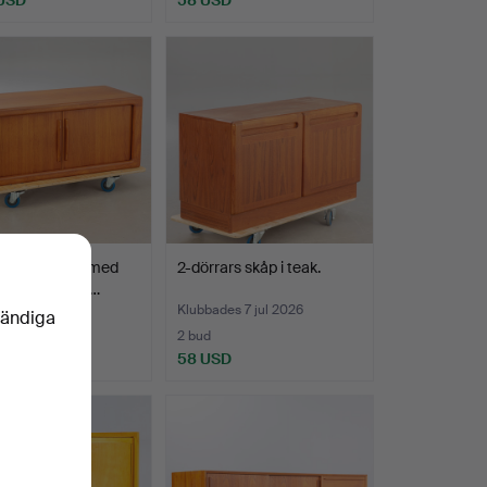
d, sideboard med
2-dörrars skåp i teak.
dörrar, Danma…
es 10 jul 2026
Klubbades 7 jul 2026
vändiga
2 bud
SD
58 USD