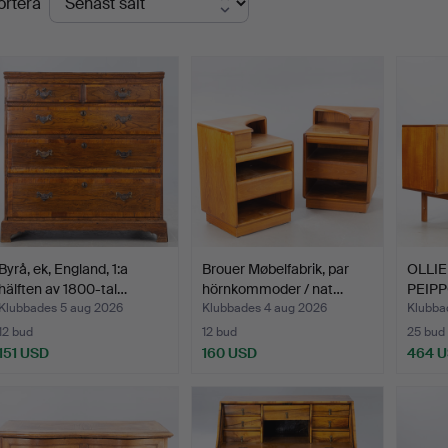
ortera
Byrå, ek, England, 1:a
Brouer Møbelfabrik, par
OLLIE
hälften av 1800-tal…
hörnkommoder / nat…
PEIPP
Klubbades 5 aug 2026
Klubbades 4 aug 2026
Klubbad
12 bud
12 bud
25 bud
151 USD
160 USD
464 