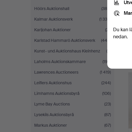
Utv
Höörs Auktionshall
(384)
Mar
Kalmar Auktionsverk
(1 338)
Du kan l
Karljohan Auktioner
(21)
nedan.
Karlstad Hammarö Auktionsverk
(446)
Kunst- und Auktionshaus Kleinhenz
(4)
Laholms Auktionskammare
(193)
Lawrences Auctioneers
(1 419)
Leiflers Auktionshus
(244)
Limhamns Auktionsbyrå
(106)
Lyme Bay Auctions
(23)
Lysekils Auktionsbyrå
(87)
Markus Auktioner
(67)