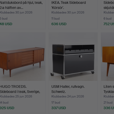
Nattduksbord på hjul, teak,
IKEA. Teak Sideboard
Sidebo
2:a hälften av…
'Körsör'.
skjutd
Klubbades 30 jun 2026
Klubbades 30 jun 2026
Klubba
5 bud
11 bud
6 bud
48 USD
636 USD
752 U
HUGO TROEDS.
USM Haller, rullvagn.
Liten s
Sideboard i teak, Sverige,
Schweiz.
Tyskla
19…
Klubbades 25 jun 2026
Klubbades 24 jun 2026
Klubba
14 bud
17 bud
21 bud
925 USD
337 USD
336 