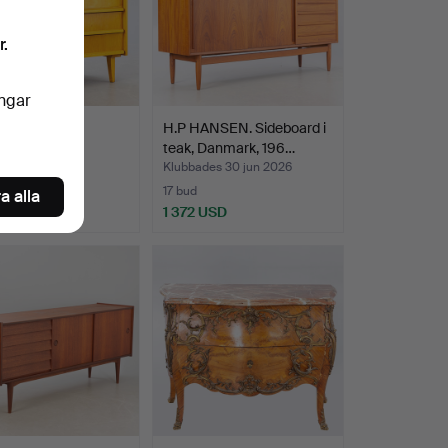
r.
ingar
yrå, troligen
H.P HANSEN. Sideboard i
nd, 1960-tal.
teak, Danmark, 196…
es 4 jul 2026
Klubbades 30 jun 2026
17 bud
a alla
SD
1 372 USD