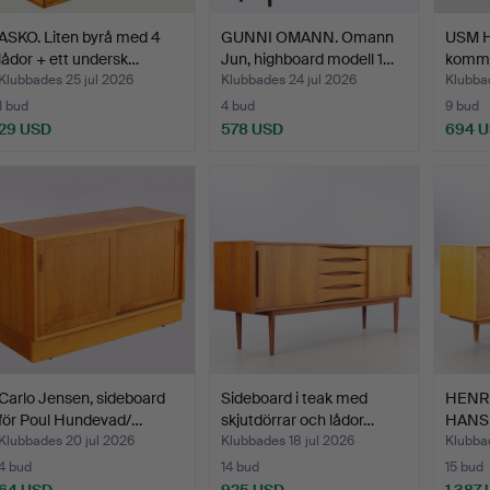
ASKO. Liten byrå med 4
GUNNI OMANN. Omann
USM Ha
lådor + ett undersk…
Jun, highboard modell 1…
komm
Klubbades 25 jul 2026
Klubbades 24 jul 2026
Klubbad
1 bud
4 bud
9 bud
29 USD
578 USD
694 
Carlo Jensen, sideboard
Sideboard i teak med
HENR
för Poul Hundevad/…
skjutdörrar och lådor…
HANSE
sideb
Klubbades 20 jul 2026
Klubbades 18 jul 2026
Klubbad
4 bud
14 bud
15 bud
64 USD
925 USD
1 387