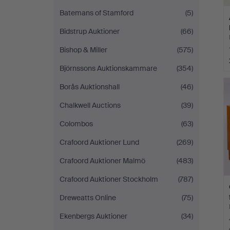
Batemans of Stamford
(5)
Bidstrup Auktioner
(66)
Bishop & Miller
(575)
Björnssons Auktionskammare
(354)
Borås Auktionshall
(46)
Chalkwell Auctions
(39)
Colombos
(63)
Crafoord Auktioner Lund
(269)
Crafoord Auktioner Malmö
(483)
Crafoord Auktioner Stockholm
(787)
Dreweatts Online
(75)
Ekenbergs Auktioner
(34)