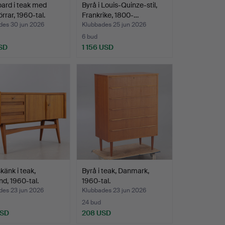
ard i teak med
Byrå i Louis-Quinze-stil,
örrar, 1960-tal.
Frankrike, 1800-…
des 30 jun 2026
Klubbades 25 jun 2026
6 bud
SD
1 156 USD
känk i teak,
Byrå i teak, Danmark,
nd, 1960-tal.
1960-tal.
des 23 jun 2026
Klubbades 23 jun 2026
24 bud
USD
208 USD