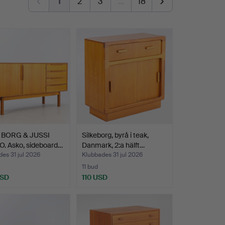
1
2
3
…
18
 BORG & JUSSI
Silkeborg, byrå i teak,
O. Asko, sideboard…
Danmark, 2:a hälft…
es 31 jul 2026
Klubbades 31 jul 2026
11 bud
USD
110 USD