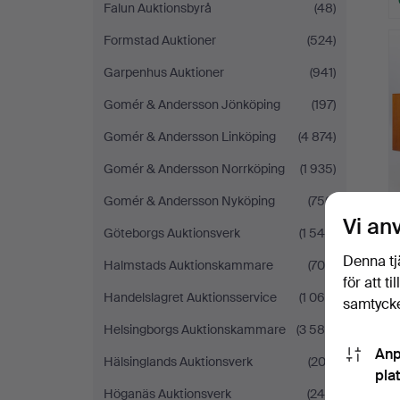
Falun Auktionsbyrå
(48)
Formstad Auktioner
(524)
Garpenhus Auktioner
(941)
Gomér & Andersson Jönköping
(197)
Gomér & Andersson Linköping
(4 874)
Gomér & Andersson Norrköping
(1 935)
Gomér & Andersson Nyköping
(750)
Vi an
Göteborgs Auktionsverk
(1 545)
Denna tj
Halmstads Auktionskammare
(704)
för att t
Handelslagret Auktionsservice
(1 065)
samtycke
Helsingborgs Auktionskammare
(3 584)
Anp
Hälsinglands Auktionsverk
(202)
pla
Höganäs Auktionsverk
(244)