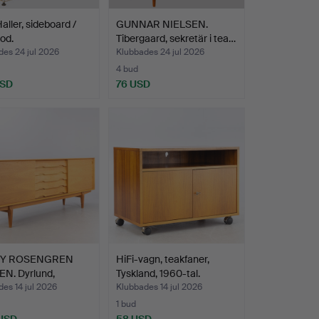
ller, sideboard /
GUNNAR NIELSEN.
od.
Tibergaard, sekretär i tea…
es 24 jul 2026
Klubbades 24 jul 2026
4 bud
USD
76 USD
Y ROSENGREN
HiFi-vagn, teakfaner,
N. Dyrlund,
Tyskland, 1960-tal.
oard…
es 14 jul 2026
Klubbades 14 jul 2026
1 bud
 USD
58 USD