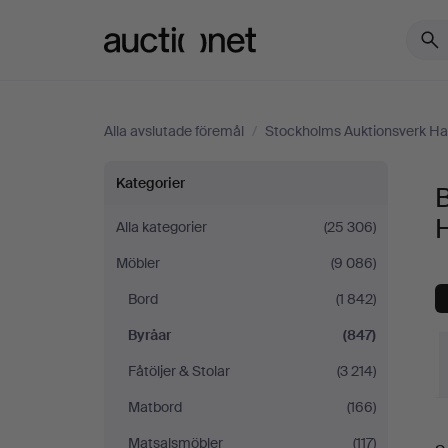
Auctionet.com
Alla avslutade föremål
/
Stockholms Auktionsverk H
Byråar
Kategorier
B
på
Alla kategorier
(25 306)
Möbler
(9 086)
Stockholms
Bord
(1 842)
Auktionsverk
Byråar
(847)
Hamburg
Fåtöljer & Stolar
(3 214)
Matbord
(166)
S
Matsalsmöbler
(117)