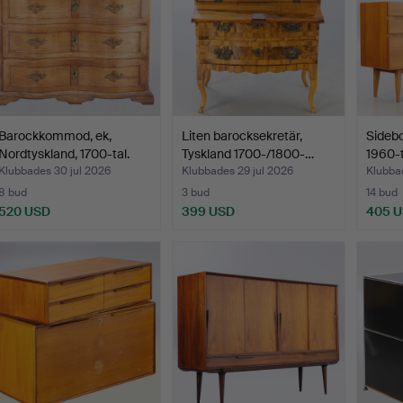
Barockkommod, ek,
Liten barocksekretär,
Sidebo
Nordtyskland, 1700-tal.
Tyskland 1700-/1800-…
1960-t
Klubbades 30 jul 2026
Klubbades 29 jul 2026
Klubbad
8 bud
3 bud
14 bud
520 USD
399 USD
405 