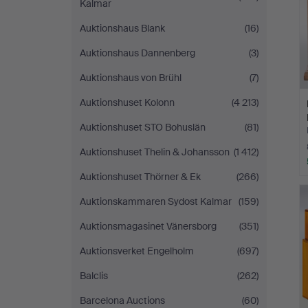
Kalmar
Auktionshaus Blank
(16)
Auktionshaus Dannenberg
(3)
Auktionshaus von Brühl
(7)
Auktionshuset Kolonn
(4 213)
Auktionshuset STO Bohuslän
(81)
Auktionshuset Thelin & Johansson
(1 412)
Auktionshuset Thörner & Ek
(266)
Auktionskammaren Sydost Kalmar
(159)
Auktionsmagasinet Vänersborg
(351)
Auktionsverket Engelholm
(697)
Balclis
(262)
Barcelona Auctions
(60)