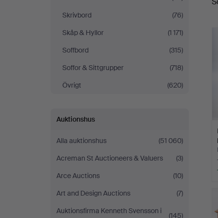
S
Skrivbord
(76)
Skåp & Hyllor
(1 171)
Soffbord
(315)
Soffor & Sittgrupper
(718)
Övrigt
(620)
Auktionshus
Alla auktionshus
(51 060)
Acreman St Auctioneers & Valuers
(3)
Arce Auctions
(10)
Art and Design Auctions
(7)
Auktionsfirma Kenneth Svensson i
(145)