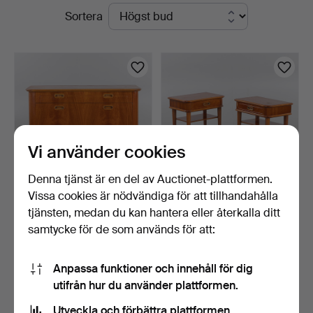
Pågående
Sortera
auktioner
Vi använder cookies
Denna tjänst är en del av Auctionet-plattformen.
Vissa cookies är nödvändiga för att tillhandahålla
BYRÅ, Swedish Modern,
SÄNGBORD, ett par,
tjänsten, medan du kan hantera eller återkalla ditt
1900-talets mitt.
Swedish Modern, 1900-ta…
samtycke för de som används för att:
7 dagar
7 dagar
2 bud
4 bud
64 USD
48 USD
Anpassa funktioner och innehåll för dig
utifrån hur du använder plattformen.
Bevaka sökning
Utveckla och förbättra plattformen.