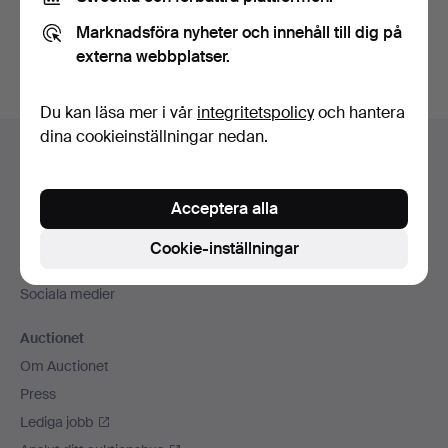
Du kan också söka i
vårt arkiv med avslutade auktioner
.
Marknadsföra nyheter och innehåll till dig på
externa webbplatser.
Du kan läsa mer i vår
integritetspolicy
och hantera
Sidfotsnavigation
dina cookieinställningar nedan.
Hjälp och kontakt
Kontakta support
Acceptera alla
Alla auktionshus
Betalningsalternativ
Cookie-inställningar
Vi skickar med
Sociala medier
Auctionet
Om Auctionet
Press
Lediga jobb