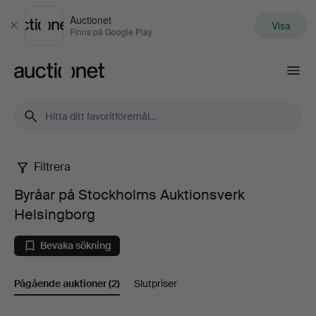
Auctionet
Visa
Stäng
Finns på Google Play
Auctionet.com
Filtrera
Byråar
Byråar på Stockholms Auktionsverk
på
Helsingborg
Stockholms
Bevaka sökning
Auktionsverk
Pågående auktioner
(2)
Slutpriser
Helsingborg