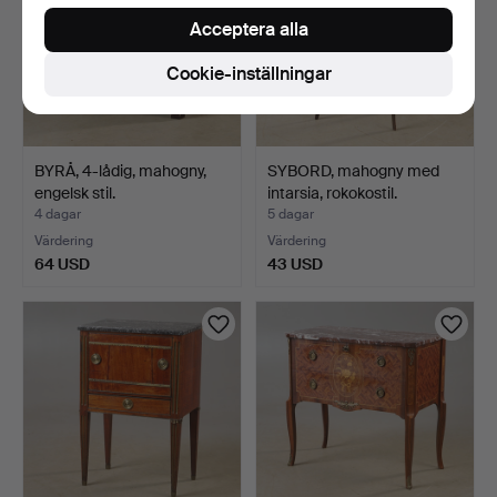
Acceptera alla
Cookie-inställningar
BYRÅ, 4-lådig, mahogny,
SYBORD, mahogny med
engelsk stil.
intarsia, rokokostil.
4 dagar
5 dagar
Värdering
Värdering
64 USD
43 USD