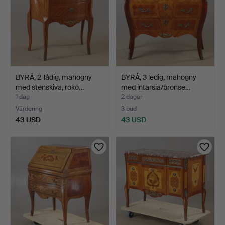
BYRÅ, 2-lådig, mahogny
BYRÅ, 3 ledig, mahogny
med stenskiva, roko…
med intarsia/bronse…
1 dag
2 dagar
Värdering
3 bud
43 USD
43 USD