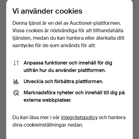
185 USD
85 USD
Vi använder cookies
Denna tjänst är en del av Auctionet-plattformen.
Vissa cookies är nödvändiga för att tillhandahålla
tjänsten, medan du kan hantera eller återkalla ditt
samtycke för de som används för att:
Anpassa funktioner och innehåll för dig
utifrån hur du använder plattformen.
Utveckla och förbättra plattformen.
BYRÅ, 6-lådig, teak, 1900-
BYRÅ, med havsmotiv,
talets mitt, tro…
1900-talets senare de…
Marknadsföra nyheter och innehåll till dig på
4 dagar
4 dagar
externa webbplatser.
1 bud
Värdering
32 USD
43 USD
Du kan läsa mer i vår
integritetspolicy
och hantera
dina cookieinställningar nedan.