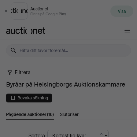
Auctionet
Visa
Stäng
Finns på Google Play
Auctionet.com
Filtrera
Byråar
Byråar på Helsingborgs Auktionskammare
på
Bevaka sökning
Helsingborgs
Pågående auktioner
(16)
Slutpriser
Auktionskammare
Pågående
Sortera