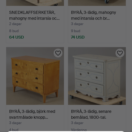
SNEDKLAFFSERKETÄR,
BYRÅ, 3-lådig, mahogny
mahogny med intarsia oc…
med intarsia och br…
2 dagar
3 dagar
8 bud
9 bud
64 USD
74 USD
BYRÅ, 3-lådig, björk med
BYRÅ, 3-lådig, senare
svartmålade knopp…
bemålad, 1800-tal.
3 dagar
3 dagar
4 bud
Värdering