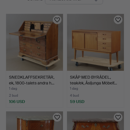
auktioner
SNEDKLAFFSEKRETÄR,
SKÅP MED BYRÅDEL,
ek, 1800-talets andra h…
teak/ek, Åsljunga Möbelf…
1 dag
1 dag
2 bud
4 bud
106 USD
59 USD