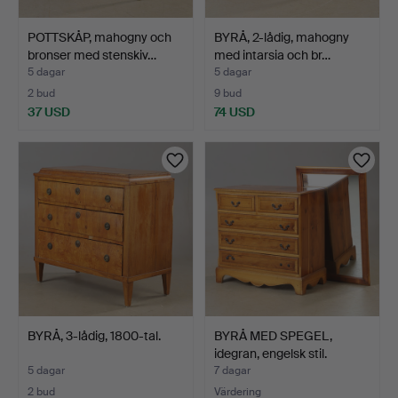
POTTSKÅP, mahogny och
BYRÅ, 2-lådig, mahogny
bronser med stenskiv…
med intarsia och br…
5 dagar
5 dagar
2 bud
9 bud
37 USD
74 USD
BYRÅ, 3-lådig, 1800-tal.
BYRÅ MED SPEGEL,
idegran, engelsk stil.
5 dagar
7 dagar
2 bud
Värdering