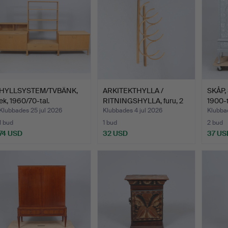
HYLLSYSTEM/TVBÄNK,
ARKITEKTHYLLA /
SKÅP,
ek, 1960/70-tal.
RITNINGSHYLLA, furu, 2
1900-t
del…
Klubbades 25 jul 2026
Klubbades 4 jul 2026
Klubbad
1 bud
1 bud
2 bud
74 USD
32 USD
37 US