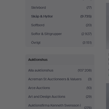
Andersson
Skrivbord
(77)
Linköping
Skåp & Hyllor
(9 735)
Soffbord
(20)
Soffor & Sittgrupper
(2 927)
Övrigt
(3 151)
Auktionshus
Alla auktionshus
(107 208)
Acreman St Auctioneers & Valuers
(3)
Arce Auctions
(10)
Art and Design Auctions
(29)
Auktionsfirma Kenneth Svensson i
(276)