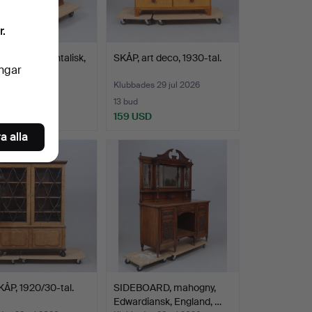
r.
YLLA, orientalisk,
SKÅP, art deco, 1930-tal.
ingar
al.
es 29 jul 2026
Klubbades 29 jul 2026
13 bud
SD
159 USD
a alla
ÅP, 1920/30-tal.
SIDEBOARD, mahogny,
Edwardiansk, England, …