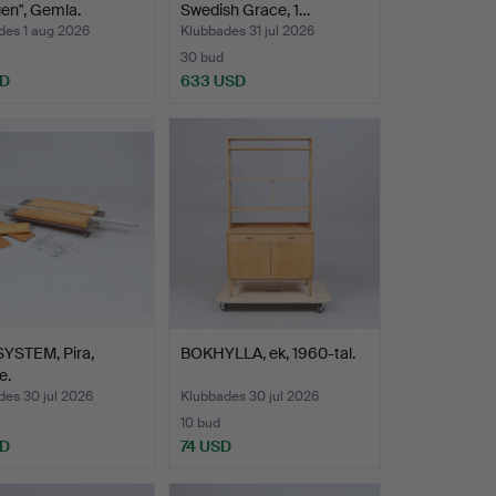
en", Gemla.
Swedish Grace, 1…
des 1 aug 2026
Klubbades 31 jul 2026
30 bud
SD
633 USD
YSTEM, Pira,
BOKHYLLA, ek, 1960-tal.
e.
des 30 jul 2026
Klubbades 30 jul 2026
10 bud
SD
74 USD