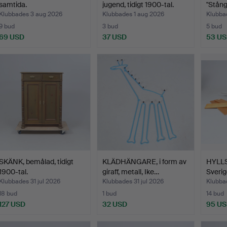
samtida.
jugend, tidigt 1900-tal.
"Stång
Klubbades 3 aug 2026
Klubbades 1 aug 2026
Klubba
9 bud
3 bud
5 bud
69 USD
37 USD
53 U
Utvalt
föremål
SKÄNK, bemålad, tidigt
KLÄDHÄNGARE, i form av
HYLLS
1900-tal.
giraff, metall, Ike…
Sverig
Klubbades 31 jul 2026
Klubbades 31 jul 2026
Klubba
18 bud
1 bud
14 bud
127 USD
32 USD
95 U