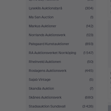
Lysekils Auktionsbyrå
(304)
Ma San Auction
(1)
Markus Auktioner
(142)
Norrlands Auktionsverk
(123)
Palsgaard Kunstauktioner
(893)
RA Auktionsverket Norrköping
(1 547)
Rheinveld Auktionen
(50)
Roslagens Auktionsverk
(445)
Sajab Vintage
(5)
Skandia Auktion
(7)
Skånes Auktionsverk
(680)
Stadsauktion Sundsvall
(3 426)