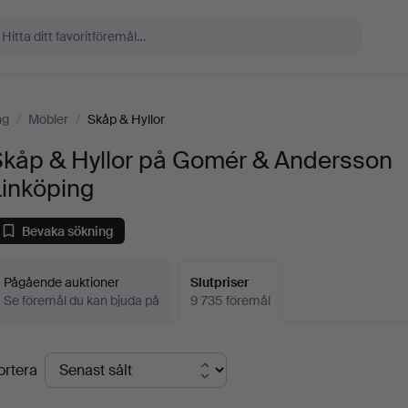
ng
/
Möbler
/
Skåp & Hyllor
Skåp & Hyllor på Gomér & Andersson
Linköping
Bevaka sökning
Pågående auktioner
Slutpriser
Se föremål du kan bjuda på
9 735 föremål
lutpriser
ortera