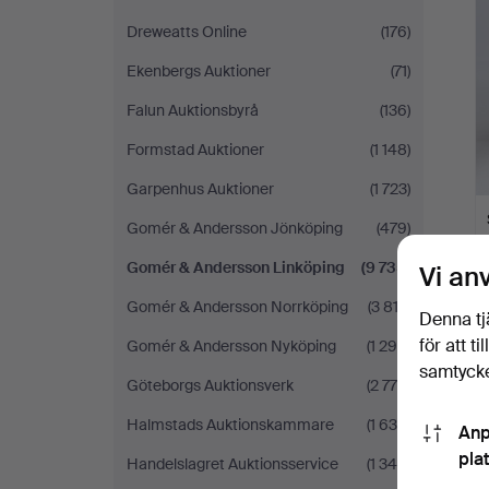
Dreweatts Online
(176)
Ekenbergs Auktioner
(71)
Falun Auktionsbyrå
(136)
Formstad Auktioner
(1 148)
Garpenhus Auktioner
(1 723)
Gomér & Andersson Jönköping
(479)
Gomér & Andersson Linköping
(9 735)
Vi an
Gomér & Andersson Norrköping
(3 813)
Denna tj
för att t
Gomér & Andersson Nyköping
(1 296)
samtycke
Göteborgs Auktionsverk
(2 776)
Halmstads Auktionskammare
(1 630)
Anp
pla
Handelslagret Auktionsservice
(1 345)