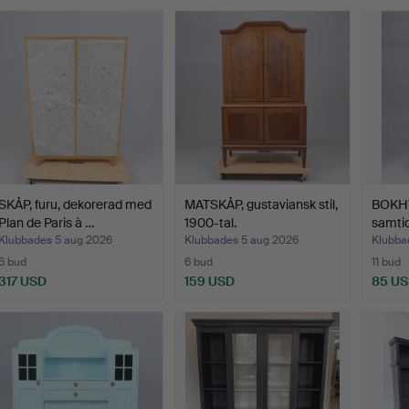
SKÅP, furu, dekorerad med
MATSKÅP, gustaviansk stil,
BOKHY
Plan de Paris à …
1900-tal.
samtid
Klubbades 5 aug 2026
Klubbades 5 aug 2026
Klubba
6 bud
6 bud
11 bud
317 USD
159 USD
85 U