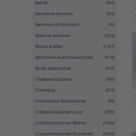
Balclis
(141)
Barcelona Auctions
(50)
Batemans of Stamford
(14)
Bidstrup Auktioner
(282)
Bishop & Miller
(1 147)
Björnssons Auktionskammare
(479)
Borås Auktionshall
(145)
Chalkwell Auctions
(118)
Colombos
(273)
Connoisseur Bokauktioner
(10)
Crafoord Auktioner Lund
(739)
Crafoord Auktioner Malmö
(1 516)
Crafoord Auktioner Stockholm
(1 631)