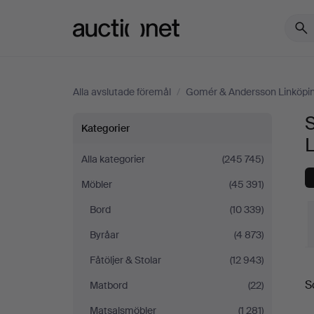
Auctionet.com
Alla avslutade föremål
/
Gomér & Andersson Linköpi
Skåp
Kategorier
&
Alla kategorier
(245 745)
Möbler
(45 391)
Hyllor
Bord
(10 339)
på
Byråar
(4 873)
Gomér
Fåtöljer & Stolar
(12 943)
S
S
Matbord
(22)
&
Matsalsmöbler
(1 281)