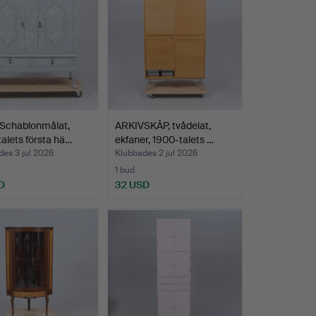
 Schablonmålat,
ARKIVSKÅP, tvådelat,
alets första hä…
ekfaner, 1900-talets …
es 3 jul 2026
Klubbades 2 jul 2026
1 bud
D
32 USD