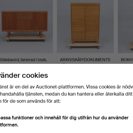
Sidebaord, fanerad i teak,
ARKIVSKÅP/DOKUMENTS
BOKHYL
1960-tal.
KÅP, med jalusi, ekfane…
Klubbades 30 jul 2026
Klubbades 30 jul 2026
Klubba
vänder cookies
5 bud
14 bud
3 bud
138 USD
254 USD
38 U
änst är en del av Auctionet-plattformen. Vissa cookies är nöd
illhandahålla tjänsten, medan du kan hantera eller återkalla ditt
 för de som används för att:
assa funktioner och innehåll för dig utifrån hur du använder
ttformen.