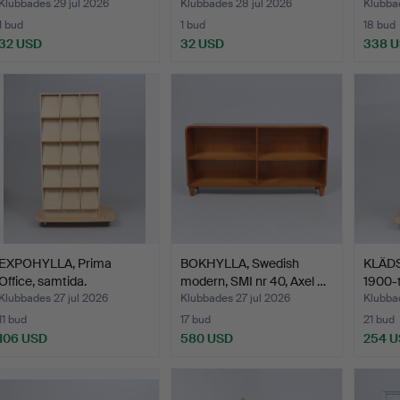
Klubbades 29 jul 2026
Klubbades 28 jul 2026
Klubba
1 bud
1 bud
18 bud
32 USD
32 USD
338 
EXPOHYLLA, Prima
BOKHYLLA, Swedish
KLÄDSK
Office, samtida.
modern, SMI nr 40, Axel …
1900-t
Klubbades 27 jul 2026
Klubbades 27 jul 2026
Klubbad
11 bud
17 bud
21 bud
106 USD
580 USD
254 