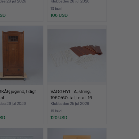
des 28 jul 2026
Klubbades 28 jul 2026
13 bud
USD
106 USD
ÅP, jugend, tidigt
VÄGGHYLLA, string,
al.
1950/60-tal, totalt 16 …
es 26 jul 2026
Klubbades 25 jul 2026
16 bud
USD
120 USD