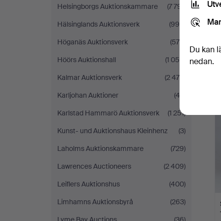
Utv
Helsingborgs Auktionskammare
(7 791)
Mar
Hälsinglands Auktionsverk
(996)
Höganäs Auktionsverk
(570)
Du kan l
Höörs Auktionshall
(1 054)
nedan.
Kalmar Auktionsverk
(2 479)
Karljohan Auktioner
(42)
Karlstad Hammarö Auktionsverk
(1 251)
Kunst- und Auktionshaus Kleinhenz
(3)
Laholms Auktionskammare
(729)
Lawrences Auctioneers
(2 409)
Leiflers Auktionshus
(400)
Limhamns Auktionsbyrå
(263)
Lyme Bay Auctions
(36)