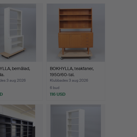
LLA, bemålad,
BOKHYLLA, teakfaner,
a.
1950/60-tal.
des 3 aug 2026
Klubbades 3 aug 2026
6 bud
SD
116 USD