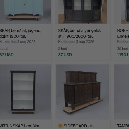
SKÅP, bemålat, jugend,
SKÅP, bemålat, engelsk
BOKHY
tidigt 1900-tal.
stil, 1900/2000-tal.
Engels
Klubbades 3 aug 2026
Klubbades 3 aug 2026
Klubba
1 bud
2 bud
39 bud
32 USD
37 USD
1 740
VITRINSKÅP, bemålat,
SIDEBOARD, ek,
TAMB