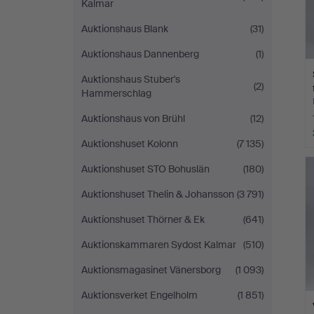
Kalmar
Auktionshaus Blank
(31)
Auktionshaus Dannenberg
(1)
Auktionshaus Stuber's
(2)
Hammerschlag
Auktionshaus von Brühl
(12)
Auktionshuset Kolonn
(7 135)
Auktionshuset STO Bohuslän
(180)
Auktionshuset Thelin & Johansson
(3 791)
Auktionshuset Thörner & Ek
(641)
Auktionskammaren Sydost Kalmar
(510)
Auktionsmagasinet Vänersborg
(1 093)
Auktionsverket Engelholm
(1 851)