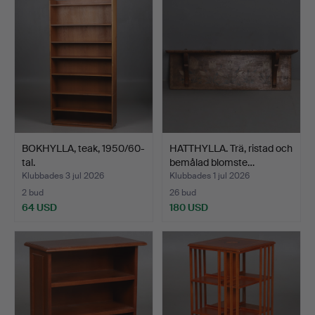
BOKHYLLA, teak, 1950/60-
HATTHYLLA. Trä, ristad och
tal.
bemålad blomste…
Klubbades 3 jul 2026
Klubbades 1 jul 2026
2 bud
26 bud
64 USD
180 USD