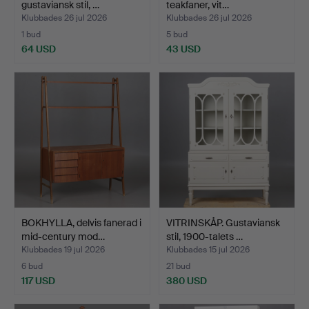
gustaviansk stil, …
teakfaner, vit…
Klubbades 26 jul 2026
Klubbades 26 jul 2026
1 bud
5 bud
64 USD
43 USD
BOKHYLLA, delvis fanerad i
VITRINSKÅP. Gustaviansk
mid-century mod…
stil, 1900-talets …
Klubbades 19 jul 2026
Klubbades 15 jul 2026
6 bud
21 bud
117 USD
380 USD