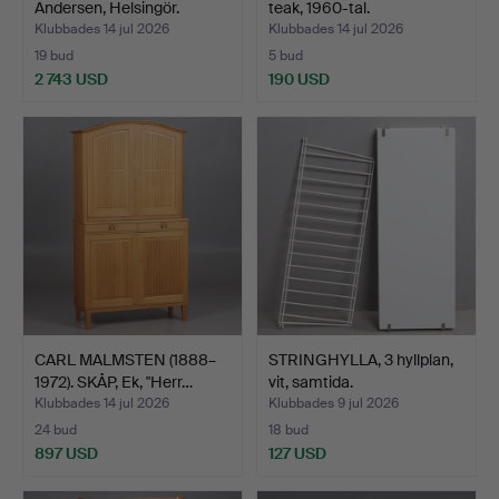
Andersen, Helsingör.
teak, 1960-tal.
Klubbades 14 jul 2026
Klubbades 14 jul 2026
19 bud
5 bud
2 743 USD
190 USD
CARL MALMSTEN (1888–
STRINGHYLLA, 3 hyllplan,
1972). SKÅP, Ek, "Herr…
vit, samtida.
Klubbades 14 jul 2026
Klubbades 9 jul 2026
24 bud
18 bud
897 USD
127 USD