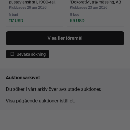
gustaviansk stil, 1900-tal.
"Dekorativ", trä/mässing, AB
…
Klubbades 29 apr 2026
Klubbades 23 apr 2026
5 bud
8 bud
117 USD
59 USD
Visa fler föremål
Bevaka sökning
Auktionsarkivet
Du söker i vårt arkiv över avslutade auktioner.
Visa pågående auktioner istället.