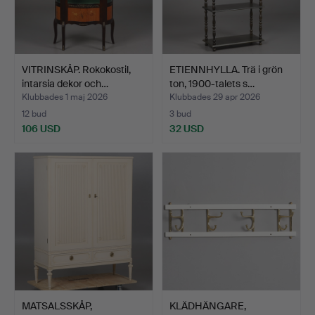
VITRINSKÅP. Rokokostil,
ETIENNHYLLA. Trä i grön
intarsia dekor och…
ton, 1900-talets s…
Klubbades 1 maj 2026
Klubbades 29 apr 2026
12 bud
3 bud
106 USD
32 USD
MATSALSSKÅP,
KLÄDHÄNGARE,