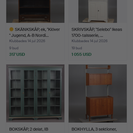
SKÄNKSKÅP, ek, "Klöver
SKRIVSKÅP, "Selebo" Ikeas
" Jugend, A-B Nordi…
1700-talsserie, …
Klubbades 14 jul 2026
Klubbades 14 jul 2026
9 bud
19 bud
317 USD
1 055 USD
Utvalt
föremål
BOKSKÅP, 2 delat, IB
BOKHYLLA, 3 sektioner,