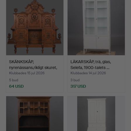
SKÄNKSKÅP,
LÄKARSKÅP, trä, glas,
nyrenässans,rikligt skuret,
Selefa, 1900-talets …
180…
Klubbades 15 jul 2026
Klubbades 14 jul 2026
5 bud
3 bud
64 USD
317 USD