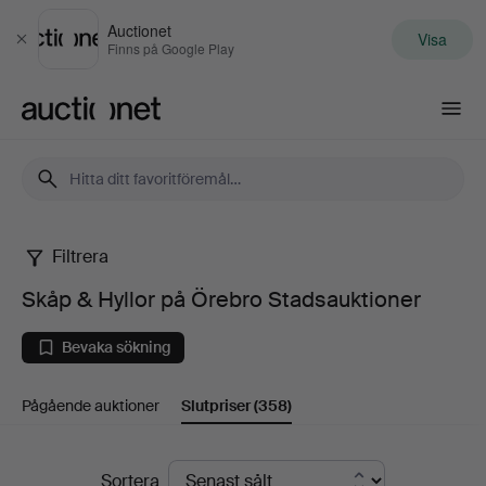
Auctionet
Visa
Stäng
Finns på Google Play
Auctionet.com
Filtrera
Skåp
Skåp & Hyllor på Örebro Stadsauktioner
&
Bevaka sökning
Hyllor
Pågående auktioner
Slutpriser
(358)
på
Örebro
Slutpriser
Sortera