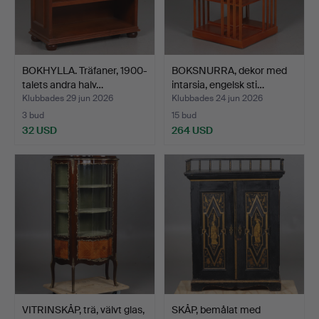
BOKHYLLA. Träfaner, 1900-
BOKSNURRA, dekor med
talets andra halv…
intarsia, engelsk sti…
Klubbades 29 jun 2026
Klubbades 24 jun 2026
3 bud
15 bud
32 USD
264 USD
VITRINSKÅP, trä, välvt glas,
SKÅP, bemålat med