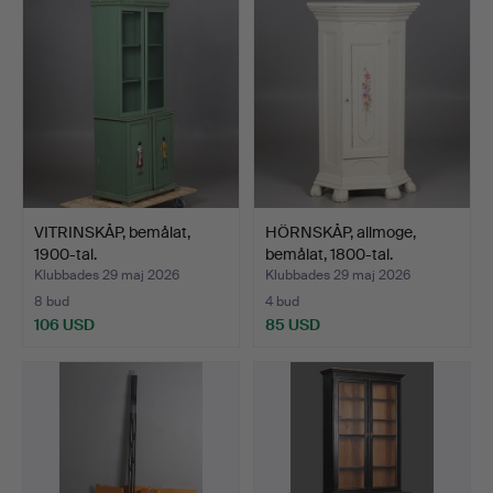
föremål
VITRINSKÅP, bemålat,
HÖRNSKÅP, allmoge,
1900-tal.
bemålat, 1800-tal.
Klubbades 29 maj 2026
Klubbades 29 maj 2026
8 bud
4 bud
106 USD
85 USD