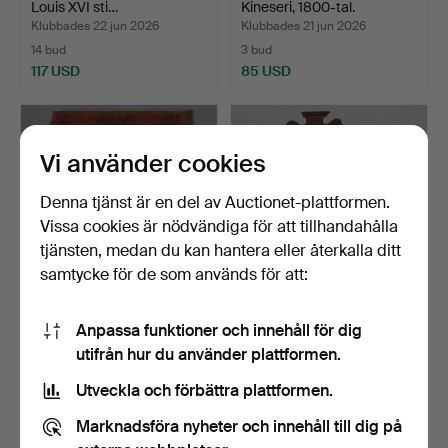
Louis XVI sti…
Kineseri, 1800-tal.
Klubbades 22 jun 2026
Klubbades 21 jun 2026
14 bud
3 bud
117 USD
85 USD
Vi använder cookies
Denna tjänst är en del av Auctionet-plattformen.
Vissa cookies är nödvändiga för att tillhandahålla
tjänsten, medan du kan hantera eller återkalla ditt
samtycke för de som används för att:
SNEDKLAFFSSEKRETÄR,
VITRINSKÅP, mahogny,
Anpassa funktioner och innehåll för dig
art-deco, 1900-talets …
intarsia, glas, Engel…
utifrån hur du använder plattformen.
Klubbades 20 jun 2026
Klubbades 17 jun 2026
38 bud
6 bud
Utveckla och förbättra plattformen.
389 USD
106 USD
Marknadsföra nyheter och innehåll till dig på