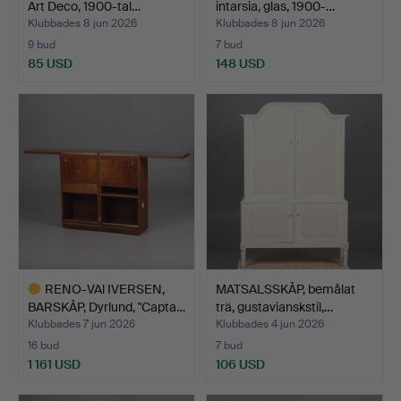
Art Deco, 1900-tal…
intarsia, glas, 1900-…
Klubbades 8 jun 2026
Klubbades 8 jun 2026
9 bud
7 bud
85 USD
148 USD
RENO-VAl IVERSEN,
MATSALSSKÅP, bemålat
BARSKÅP, Dyrlund, "Capta…
trä, gustavianskstil,…
Klubbades 7 jun 2026
Klubbades 4 jun 2026
16 bud
7 bud
1 161 USD
106 USD
Utvalt