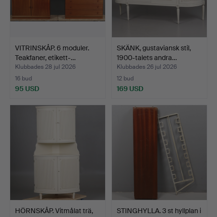
VITRINSKÅP. 6 moduler.
SKÄNK, gustaviansk stil,
Teakfaner, etikett-…
1900-talets andra…
Klubbades 28 jul 2026
Klubbades 26 jul 2026
16 bud
12 bud
95 USD
169 USD
HÖRNSKÅP. Vitmålat trä,
STINGHYLLA. 3 st hyllplan i