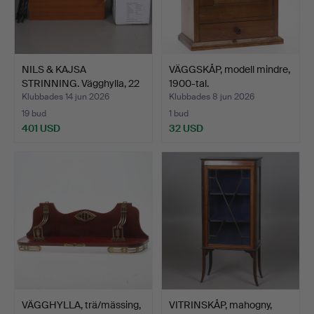
NILS & KAJSA
VÄGGSKÅP, modell mindre,
STRINNING. Vägghylla, 22
1900-tal.
dela…
Klubbades 14 jun 2026
Klubbades 8 jun 2026
19 bud
1 bud
401 USD
32 USD
VÄGGHYLLA, trä/mässing,
VITRINSKÅP, mahogny,