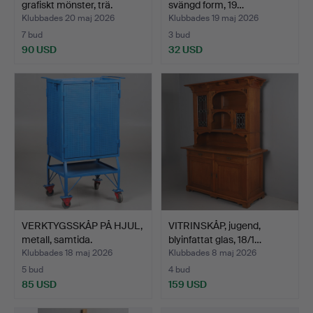
grafiskt mönster, trä.
svängd form, 19…
Klubbades 20 maj 2026
Klubbades 19 maj 2026
7 bud
3 bud
90 USD
32 USD
VERKTYGSSKÅP PÅ HJUL,
VITRINSKÅP, jugend,
metall, samtida.
blyinfattat glas, 18/1…
Klubbades 18 maj 2026
Klubbades 8 maj 2026
5 bud
4 bud
85 USD
159 USD