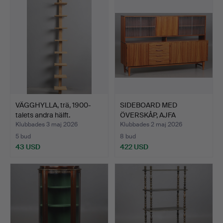
VÄGGHYLLA, trä, 1900-
SIDEBOARD MED
talets andra hälft.
ÖVERSKÅP, AJFA
MÖBELFABRIK, …
Klubbades 3 maj 2026
Klubbades 2 maj 2026
5 bud
8 bud
43 USD
422 USD