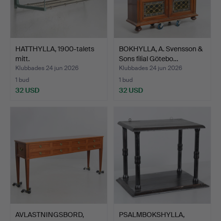
HATTHYLLA, 1900-talets
BOKHYLLA, A. Svensson &
mitt.
Sons filial Götebo…
Klubbades 24 jun 2026
Klubbades 24 jun 2026
1 bud
1 bud
32 USD
32 USD
AVLASTNINGSBORD,
PSALMBOKSHYLLA,