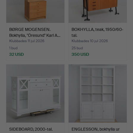
BØRGE MOGENSEN.
BOKHYLLA, teak, 1950/60-
Bokhylla, "Öresund" Karl A…
tal.
Klubbades 11 jul 2026
Klubbades 10 jul 2026
1 bud
25 bud
32 USD
350 USD
SIDEBOARD, 2000-tal.
ENGLESSON, bokhylla ur