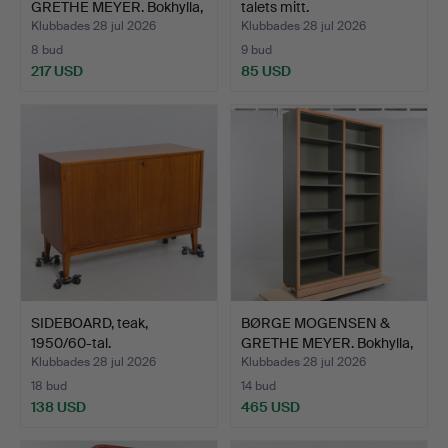
GRETHE MEYER. Bokhylla,
talets mitt.
B…
Klubbades 28 jul 2026
Klubbades 28 jul 2026
8 bud
9 bud
217 USD
85 USD
SIDEBOARD, teak,
BØRGE MOGENSEN &
1950/60-tal.
GRETHE MEYER. Bokhylla,
B…
Klubbades 28 jul 2026
Klubbades 28 jul 2026
18 bud
14 bud
138 USD
465 USD