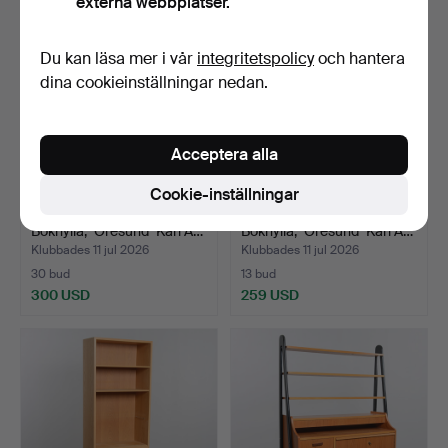
externa webbplatser.
Du kan läsa mer i vår
integritetspolicy
och hantera
dina cookieinställningar nedan.
Acceptera alla
Cookie-inställningar
BØRGE MOGENSEN.
BØRGE MOGENSEN.
Bokhylla, "Öresund" Karl A…
Bokhylla, "Öresund" Karl A…
Klubbades 11 jul 2026
Klubbades 11 jul 2026
30 bud
13 bud
300 USD
259 USD