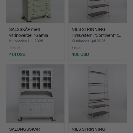
SALSSKÅP med
NILS STRINNING.
vitrinöverdel, "Gamla
Hyllsystem, "Continent", f…
Sverige…
Klubbades 1 jul 2026
Klubbades 1 jul 2026
19 bud
7 bud
401 USD
486 USD
SALONGSSKÅP,
NILS STRINNING.