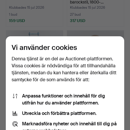
barockstil, 1800-…
Klubbades 15 jul 2026
Klubbades 15 jul 2026
1 bud
27 bud
159 USD
317 USD
Vi använder cookies
Denna tjänst är en del av Auctionet-plattformen.
Vissa cookies är nödvändiga för att tillhandahålla
tjänsten, medan du kan hantera eller återkalla ditt
samtycke för de som används för att:
ETAGÈRE, 1800-tal.
VÄGGVITRIN, 1900-talets
Anpassa funktioner och innehåll för dig
andra del.
utifrån hur du använder plattformen.
Klubbades 13 jul 2026
Klubbades 13 jul 2026
2 bud
3 bud
Utveckla och förbättra plattformen.
37 USD
43 USD
Marknadsföra nyheter och innehåll till dig på