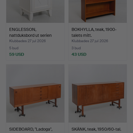
ENGLESSON,
BOKHYLLA, teak, 1900-
nattduksbord ut serien
talets mitt.
"Country…
Klubbades 27 jul 2026
Klubbades 27 jul 2026
5 bud
3 bud
59 USD
43 USD
SIDEBOARD, "Ladoga",
SKÄNK, teak, 1950/60-tal.