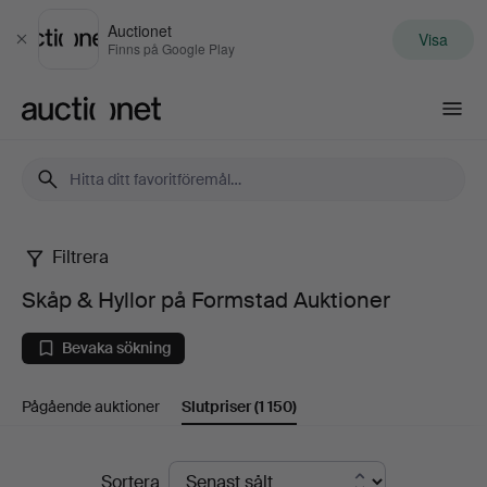
Auctionet
Visa
Stäng
Finns på Google Play
Auctionet.com
Filtrera
Skåp
Skåp & Hyllor på Formstad Auktioner
&
Bevaka sökning
Hyllor
Pågående auktioner
Slutpriser
(1 150)
på
Formstad
Slutpriser
Sortera