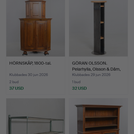
HÖRNSKÅP, 1800-tal.
GÖRAN OLSSON.
Pelarhylla, Olsson & Dåm,
19…
Klubbades 30 jun 2026
Klubbades 29 jun 2026
2 bud
1 bud
37 USD
32 USD