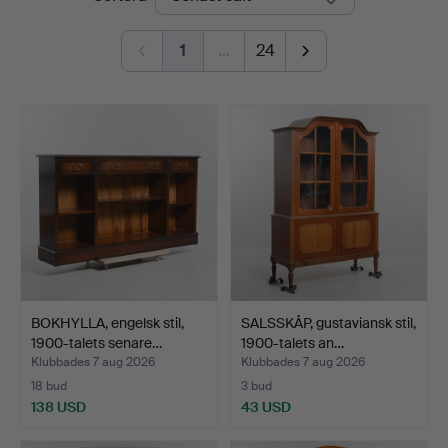
Auktioner
1
…
24
BOKHYLLA, engelsk stil,
SALSSKÅP, gustaviansk stil,
1900-talets senare…
1900-talets an…
Klubbades 7 aug 2026
Klubbades 7 aug 2026
18 bud
3 bud
138 USD
43 USD