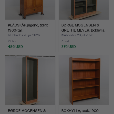
KLÄDSKÅP, jugend, tidigt
BØRGE MOGENSEN &
1900-tal.
GRETHE MEYER. Bokhylla,
B…
Klubbades 28 jul 2026
Klubbades 28 jul 2026
27 bud
7 bud
486 USD
376 USD
BØRGE MOGENSEN &
BOKHYLLA, teak, 1900-