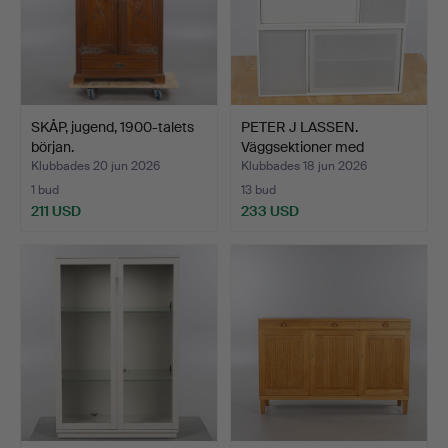
SKÅP, jugend, 1900-talets
PETER J LASSEN.
början.
Väggsektioner med
högtalar…
Klubbades 20 jun 2026
Klubbades 18 jun 2026
1 bud
13 bud
211 USD
233 USD