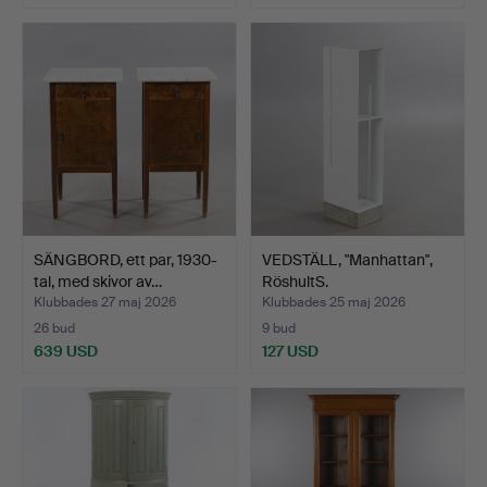
SÄNGBORD, ett par, 1930-
VEDSTÄLL, "Manhattan",
tal, med skivor av…
RöshultS.
Klubbades 27 maj 2026
Klubbades 25 maj 2026
26 bud
9 bud
639 USD
127 USD