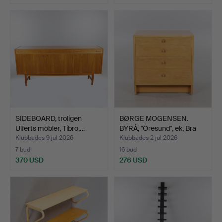
Utvalt
föremål
SIDEBOARD, troligen
BØRGE MOGENSEN.
Ulferts möbler, Tibro,…
BYRÅ, "Öresund", ek, Bra
B…
Klubbades 9 jul 2026
Klubbades 2 jul 2026
7 bud
16 bud
370 USD
276 USD