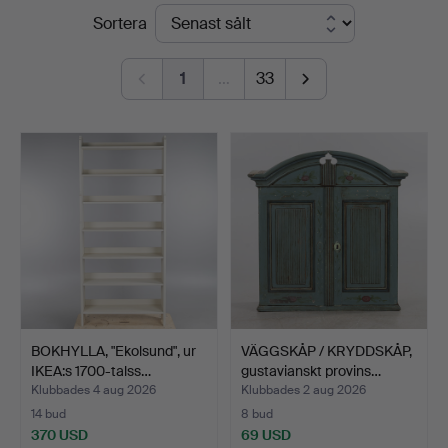
Slutpriser
Sortera
Auktionsverk
Helsingborg
1
…
33
BOKHYLLA, "Ekolsund", ur
VÄGGSKÅP / KRYDDSKÅP,
IKEA:s 1700-talss…
gustavianskt provins…
Klubbades 4 aug 2026
Klubbades 2 aug 2026
14 bud
8 bud
370 USD
69 USD