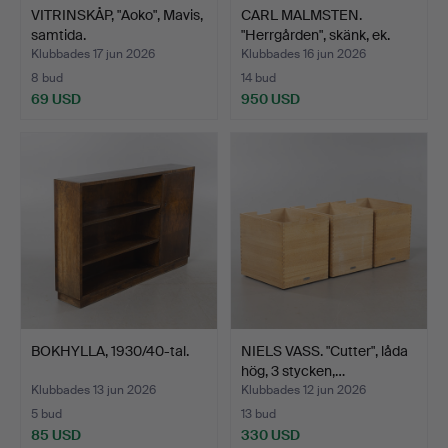
VITRINSKÅP, "Aoko", Mavis,
CARL MALMSTEN.
samtida.
"Herrgården", skänk, ek.
Klubbades 17 jun 2026
Klubbades 16 jun 2026
8 bud
14 bud
69 USD
950 USD
BOKHYLLA, 1930/40-tal.
NIELS VASS. "Cutter", låda
hög, 3 stycken,…
Klubbades 13 jun 2026
Klubbades 12 jun 2026
5 bud
13 bud
85 USD
330 USD