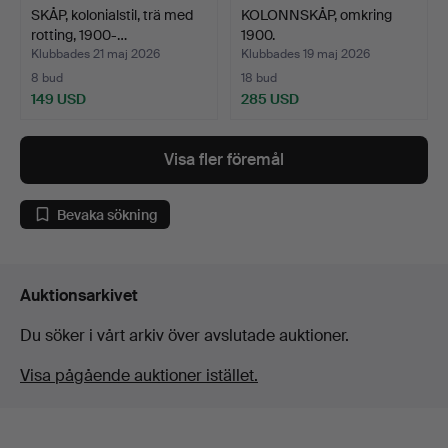
SKÅP, kolonialstil, trä med
KOLONNSKÅP, omkring
rotting, 1900-…
1900.
Klubbades 21 maj 2026
Klubbades 19 maj 2026
8 bud
18 bud
149 USD
285 USD
Visa fler föremål
Bevaka sökning
Auktionsarkivet
Du söker i vårt arkiv över avslutade auktioner.
Visa pågående auktioner istället.