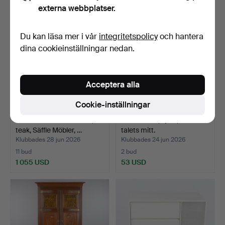
externa webbplatser.
Du kan läsa mer i vår
integritetspolicy
och hantera
dina cookieinställningar nedan.
Acceptera alla
Cookie-inställningar
SVANTE SKOGH. Skänk,
BOKHYLLA, björk, 1900-
teak, Säffle Möbler, …
talets mitt.
Klubbades 28 jun 2026
Klubbades 24 jun 2026
11 bud
2 bud
1 055 USD
53 USD