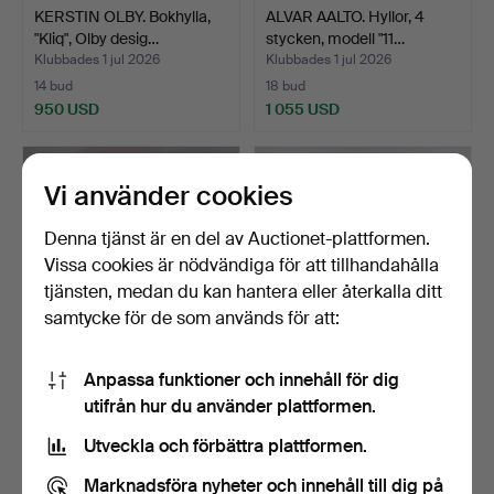
KERSTIN OLBY. Bokhylla,
ALVAR AALTO. Hyllor, 4
"Kliq", Olby desig…
stycken, modell "11…
Klubbades 1 jul 2026
Klubbades 1 jul 2026
14 bud
18 bud
950 USD
1 055 USD
Vi använder cookies
Denna tjänst är en del av Auctionet-plattformen.
Vissa cookies är nödvändiga för att tillhandahålla
tjänsten, medan du kan hantera eller återkalla ditt
samtycke för de som används för att:
Anpassa funktioner och innehåll för dig
ALVAR AALTO. Hyllor, 4
ALBERT ERNFRID
utifrån hur du använder plattformen.
stycken, modell "11…
PERSSON (1904-1991).
Hörnsk…
Klubbades 1 jul 2026
Klubbades 28 jun 2026
Utveckla och förbättra plattformen.
6 bud
36 bud
741 USD
2 437 USD
Marknadsföra nyheter och innehåll till dig på