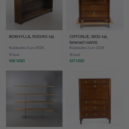
BOKHYLLA, 1930/40-tal.
CIFFONJE, 1800-tal,
fanerad i valnöt.
Klubbades 3 jun 2026
Klubbades 2 jun 2026
15 bud
18 bud
106 USD
127 USD