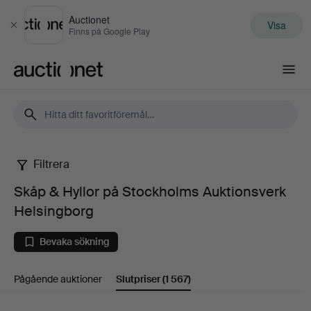
Auctionet
Visa
Stäng
Finns på Google Play
Auctionet.com
Filtrera
Skåp
Skåp & Hyllor på Stockholms Auktionsverk
&
Helsingborg
Hyllor
Bevaka sökning
på
Pågående auktioner
Slutpriser
(1 567)
Stockholms