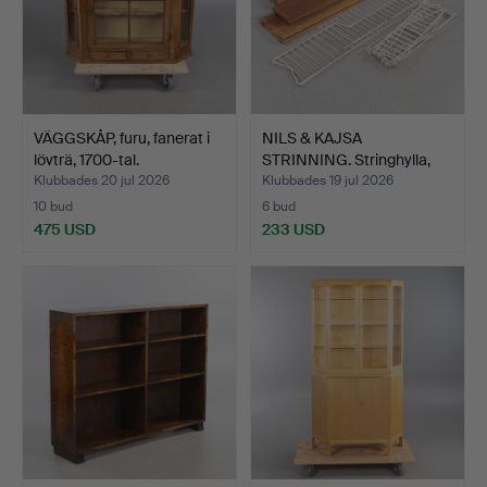
VÄGGSKÅP, furu, fanerat i
NILS & KAJSA
lövträ, 1700-tal.
STRINNING. Stringhylla,
1950-…
Klubbades 20 jul 2026
Klubbades 19 jul 2026
10 bud
6 bud
475 USD
233 USD