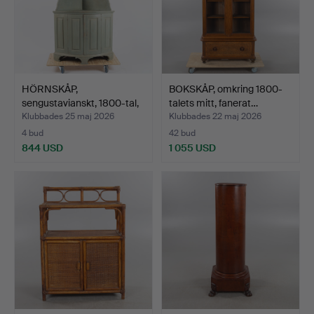
HÖRNSKÅP,
BOKSKÅP, omkring 1800-
sengustavianskt, 1800-tal,
talets mitt, fanerat…
bemål…
Klubbades 25 maj 2026
Klubbades 22 maj 2026
4 bud
42 bud
844 USD
1 055 USD