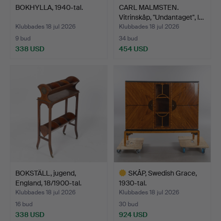
BOKHYLLA, 1940-tal.
CARL MALMSTEN.
Vitrinskåp, "Undantaget", l…
Klubbades 18 jul 2026
Klubbades 18 jul 2026
9 bud
34 bud
338 USD
454 USD
BOKSTÄLL, jugend,
SKÅP, Swedish Grace,
England, 18/1900-tal.
1930-tal.
Klubbades 18 jul 2026
Klubbades 18 jul 2026
16 bud
30 bud
338 USD
924 USD