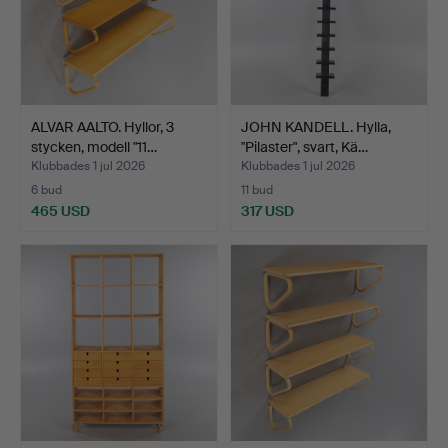
ALVAR AALTO. Hyllor, 3
JOHN KANDELL. Hylla,
stycken, modell "11…
"Pilaster", svart, Kä…
Klubbades 1 jul 2026
Klubbades 1 jul 2026
6 bud
11 bud
465 USD
317 USD