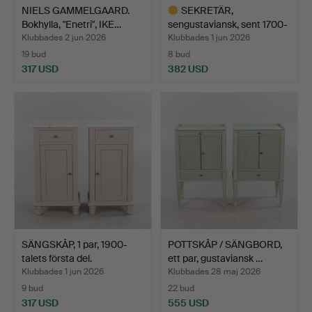
NIELS GAMMELGAARD.
SEKRETÄR,
Bokhylla, "Enetri", IKE…
sengustaviansk, sent 1700-
tal / …
Klubbades 2 jun 2026
Klubbades 1 jun 2026
19 bud
8 bud
317 USD
382 USD
Utvalt
föremål
SÄNGSKÅP, 1 par, 1900-
POTTSKÅP / SÄNGBORD,
talets första del.
ett par, gustaviansk …
Klubbades 1 jun 2026
Klubbades 28 maj 2026
9 bud
22 bud
317 USD
555 USD