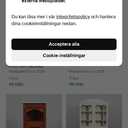
externa webbplatser.
Du kan läsa mer i vår
integritetspolicy
och hantera
dina cookieinställningar nedan.
Acceptera alla
Cookie-inställningar
DRÄNGASKÅP 18/1900-tal,
SKÅP 1900-tal.
inrett som barskåp.
Klubbades 13 jun 2026
Klubbades 12 jun 2026
3 bud
17 bud
43 USD
116 USD