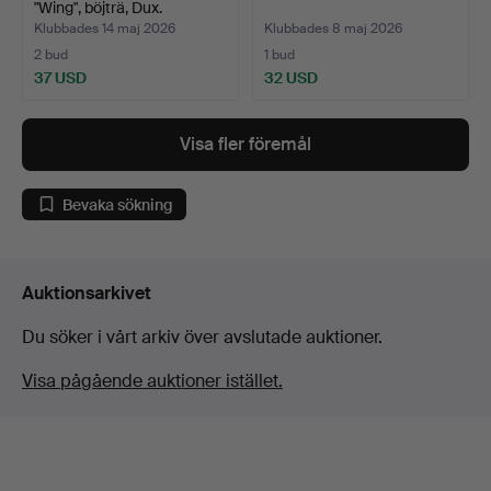
"Wing", böjträ, Dux.
Klubbades 14 maj 2026
Klubbades 8 maj 2026
2 bud
1 bud
37 USD
32 USD
Visa fler föremål
Bevaka sökning
Auktionsarkivet
Du söker i vårt arkiv över avslutade auktioner.
Visa pågående auktioner istället.