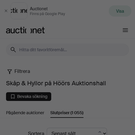
Auctionet
Visa
Stäng
Finns på Google Play
Auctionet.com
Filtrera
Skåp
Skåp & Hyllor på Höörs Auktionshall
&
Bevaka sökning
Hyllor
Pågående auktioner
Slutpriser
(1 055)
på
Höörs
Slutpriser
Sortera