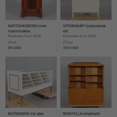
NATTDUKSBORD med
VITRINSKÅP Gustaviansk
marmorskiva.
stil.
Klubbades 12 jun 2026
Klubbades 12 jun 2026
4 bud
27 bud
85 USD
359 USD
BUTIKSDISK trä/ glas
BOKHYLLA empirestil