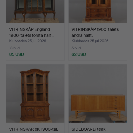
VITRINSKÅP England
VITRINSKÅP 1900-talets
1900-talets första hälf…
andra hälft.
Klubbades 25 jul 2026
Klubbades 25 jul 2026
13 bud
5 bud
85 USD
62 USD
VITRINSKÅP, ek, 1900-tal.
SIDEBOARD, teak,