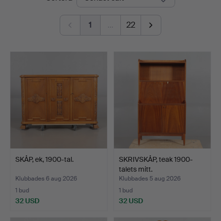
Auktionshall
1
…
22
SKÅP, ek, 1900-tal.
SKRIVSKÅP, teak 1900-
talets mitt.
Klubbades 6 aug 2026
Klubbades 5 aug 2026
1 bud
1 bud
32 USD
32 USD