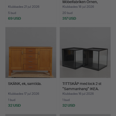
Möbelfabriken Örnen,
Ryda…
Klubbades 21 jul 2026
Klubbades 18 jul 2026
5 bud
20 bud
69 USD
317 USD
SKÄNK, ek, samtida.
TITTSKÅP med lock 2 st
”Sammanhang” IKEA.
Klubbades 17 jul 2026
Klubbades 16 jul 2026
1 bud
1 bud
32 USD
32 USD