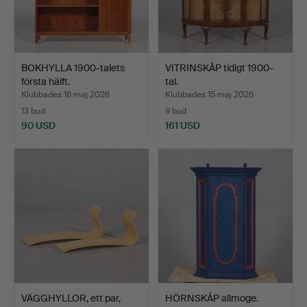
BOKHYLLA 1900-talets
VITRINSKÅP tidigt 1900-
första hälft.
tal.
Klubbades 16 maj 2026
Klubbades 15 maj 2026
13 bud
9 bud
90 USD
161 USD
VÄGGHYLLOR, ett par,
HÖRNSKÅP allmoge.