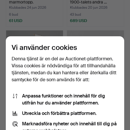
marmortopp.
1900-talets andra …
Klubbades 24 jun 2026
Klubbades 20 jun 2026
6 bud
43 bud
61 USD
689 USD
Vi använder cookies
Denna tjänst är en del av Auctionet-plattformen.
Vissa cookies är nödvändiga för att tillhandahålla
tjänsten, medan du kan hantera eller återkalla ditt
samtycke för de som används för att:
VÄGGHYLLA /PÅSHYLLA,
SIDEBOARD teak 1900-
Anpassa funktioner och innehåll för dig
Norrgavel.
talets mitt.
utifrån hur du använder plattformen.
Klubbades 20 jun 2026
Klubbades 15 jun 2026
21 bud
12 bud
Utveckla och förbättra plattformen.
181 USD
80 USD
Marknadsföra nyheter och innehåll till dig på