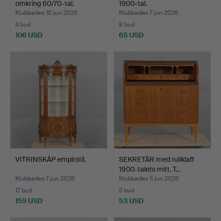
omkring 60/70-tal.
1900-tal.
Klubbades 10 jun 2026
Klubbades 7 jun 2026
4 bud
8 bud
106 USD
65 USD
VITRINSKÅP empirstil.
SEKRETÄR med rullklaff
1900-talets mitt. T…
Klubbades 7 jun 2026
Klubbades 5 jun 2026
17 bud
5 bud
159 USD
53 USD