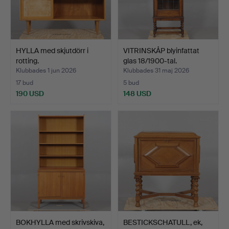
HYLLA med skjutdörr i
VITRINSKÅP blyinfattat
rotting.
glas 18/1900-tal.
Klubbades 1 jun 2026
Klubbades 31 maj 2026
17 bud
5 bud
190 USD
148 USD
BOKHYLLA med skrivskiva,
BESTICKSCHATULL, ek,