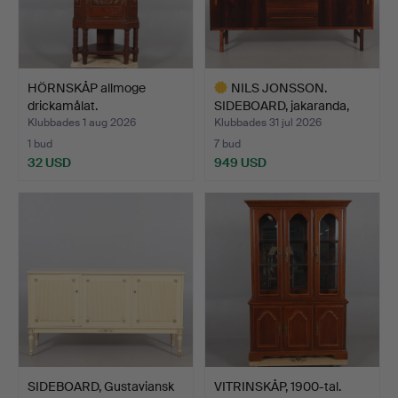
HÖRNSKÅP allmoge
NILS JONSSON.
drickamålat.
SIDEBOARD, jakaranda,
"Arild…
Klubbades 1 aug 2026
Klubbades 31 jul 2026
1 bud
7 bud
32 USD
949 USD
Utvalt
föremål
SIDEBOARD, Gustaviansk
VITRINSKÅP, 1900-tal.