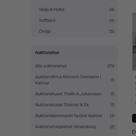
a
Skåp & Hyllor
(4)
Soffbord
(4)
Övrigt
(5)
Auktionshus
Alla auktionshus
(70)
Auktionsfirma Kenneth Svensson i
(1)
Kalmar
Auktionshuset Thelin & Johansson
(1)
Auktionshuset Thörner & Ek
(1)
Auktionskammaren Sydost Kalmar
(3)
Auktionsmagasinet Vänersborg
(2)
D