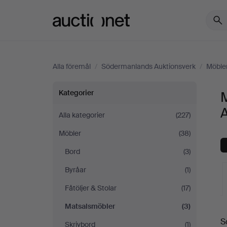
Auctionet.com
Alla föremål
/
Södermanlands Auktionsverk
/
Möble
Matsalsmöbler
Kategorier
på
Alla kategorier
(227)
Möbler
(38)
Södermanlands
Bord
(3)
Auktionsverk
Byråar
(1)
Fåtöljer & Stolar
(17)
Matsalsmöbler
(3)
S
Skrivbord
(1)