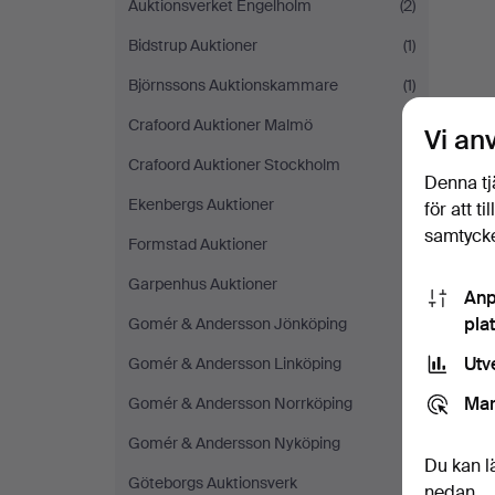
Auktionsverket Engelholm
(2)
Bidstrup Auktioner
(1)
Björnssons Auktionskammare
(1)
Crafoord Auktioner Malmö
(1)
Vi an
Crafoord Auktioner Stockholm
(1)
Denna tj
Ekenbergs Auktioner
(1)
för att t
samtycke
Formstad Auktioner
(1)
Garpenhus Auktioner
(1)
Anp
pla
Gomér & Andersson Jönköping
(1)
Utv
Gomér & Andersson Linköping
(1)
Mar
Gomér & Andersson Norrköping
(1)
Gomér & Andersson Nyköping
(1)
Du kan l
Göteborgs Auktionsverk
(1)
nedan.