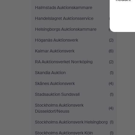
Halmstads Auktionskammare
(1)
Handelslagret Auktionsservice
(3)
Helsingborgs Auktionskammare
(4)
Höganäs Auktionsverk
(2)
Kalmar Auktionsverk
(6)
RA Auktionsverket Norrköping
(2)
Skandia Auktion
(1)
Skånes Auktionsverk
(4)
Stadsauktion Sundsvall
(1)
Stockholms Auktionsverk
(4)
Düsseldorf/Neuss
Stockholms Auktionsverk Helsingborg
(1)
Stockholms Auktionsverk Köln
(1)