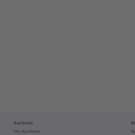
Auctionet
M
Om Auctionet
A