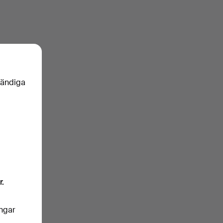
vändiga
r.
ingar