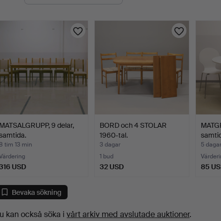
uktioner
MATSALGRUPP, 9 delar,
BORD och 4 STOLAR
MATGR
samtida.
1960-tal.
samtid
8 tim 13 min
3 dagar
5 daga
Värdering
1 bud
Värderi
316 USD
32 USD
85 U
Bevaka sökning
u kan också söka i
vårt arkiv med avslutade auktioner
.