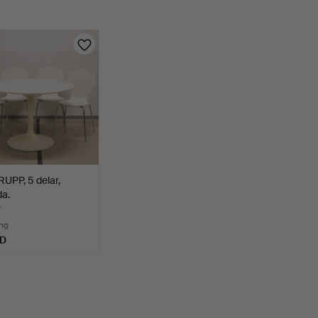
UPP, 5 delar,
a.
r
ng
SD