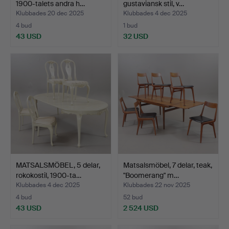
1900-talets andra h…
gustaviansk stil, v…
Klubbades 20 dec 2025
Klubbades 4 dec 2025
4 bud
1 bud
43 USD
32 USD
MATSALSMÖBEL, 5 delar,
Matsalsmöbel, 7 delar, teak,
rokokostil, 1900-ta…
"Boomerang" m…
Klubbades 4 dec 2025
Klubbades 22 nov 2025
4 bud
52 bud
43 USD
2 524 USD