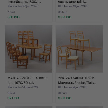
nyrenässans, 1800/1…
gustaviansk stil, 1…
Klubbades 27 jun 2026
Klubbades 19 jun 2026
7 bud
35 bud
58 USD
316 USD
MATSALSMÖBEL, 9 delar,
YNGVAR SANDSTRÖM.
furu, 1970/80-tal.
Matgrupp, 5 delar, "Toky…
Klubbades 14 jun 2026
Klubbades 4 jun 2026
2 bud
31 bud
37 USD
318 USD