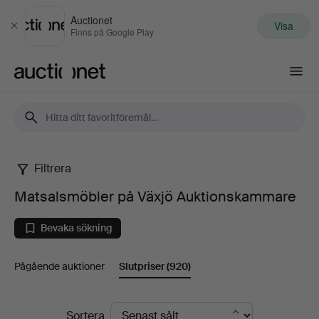
Auctionet
Visa
Stäng
Finns på Google Play
Auctionet.com
Filtrera
Matsalsmöbler
Matsalsmöbler på Växjö Auktionskammare
på
Bevaka sökning
Växjö
Pågående auktioner
Slutpriser
(920)
Auktionskammare
Slutpriser
Sortera