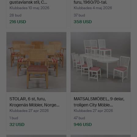
gustaviansk stil, C…
furu, 1960/70-tal.
Klubbades 10 maj 2026
Klubbades 4 maj 2026
28 bud
37 bud
216 USD
358 USD
STOLAR, 6 st, furu,
MATSALSMÖBEL, 9 delar,
Krogenäs Möbler, Norge…
troligen City Möble…
Klubbades 27 apr 2026
Klubbades 27 apr 2026
1 bud
47 bud
32 USD
946 USD