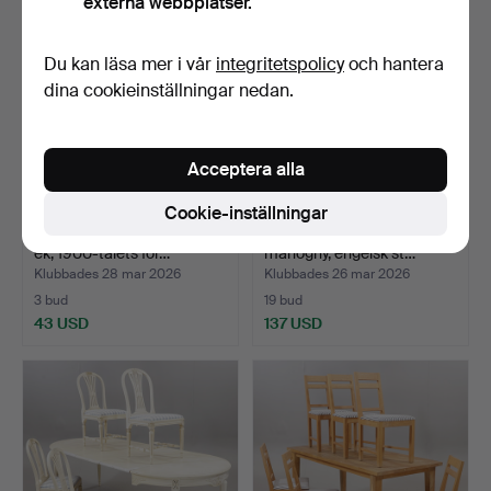
externa webbplatser.
Du kan läsa mer i vår
integritetspolicy
och hantera
dina cookieinställningar nedan.
Acceptera alla
Cookie-inställningar
MATSALSMÖBEL, 5 delar,
MATSALSMÖBEL, 5 delar,
ek, 1900-talets för…
mahogny, engelsk st…
Klubbades 28 mar 2026
Klubbades 26 mar 2026
3 bud
19 bud
43 USD
137 USD