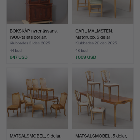
BOKSKÅP, nyrenässans,
CARL MALMSTEN.
1900-talets början.
Matgrupp, 5 delar
"Herrgård…
Klubbades 31 dec 2025
Klubbades 20 dec 2025
44 bud
48 bud
647 USD
1 009 USD
MATSALSMÖBEL, 9 delar,
MATSALSMÖBEL, 5 delar,