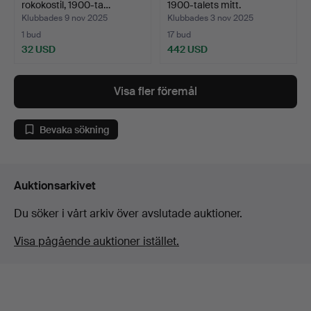
rokokostil, 1900-ta…
1900-talets mitt.
Klubbades 9 nov 2025
Klubbades 3 nov 2025
1 bud
17 bud
32 USD
442 USD
Visa fler föremål
Bevaka sökning
Auktionsarkivet
Du söker i vårt arkiv över avslutade auktioner.
Visa pågående auktioner istället.