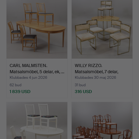
CARL MALMSTEN.
WILLY RIZZO.
Matsalsmöbel, 5 delar, ek, …
Matsalsmöbel, 7 delar,
"model…
Klubbades 4 jun 2026
Klubbades 30 maj 2026
62 bud
31 bud
1 839 USD
316 USD