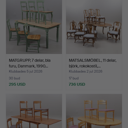
MATGRUPP, 7 delar, bla
MATSALSMÖBEL, 11 delar,
furu, Danmark, 1990…
björk, rokokostil,…
Klubbades 5 jul 2026
Klubbades 2 jul 2026
30 bud
17 bud
295 USD
736 USD