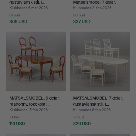
gustaviansk stil, 1…
Matsalsmöbel, 7 delar,
valn…
Klubbades 6 mar 2026
Klubbades 21 feb 2026
31 bud
30 bud
368 USD
337 USD
MATSALSMÖBEL, 6 delar,
MATSALSMÖBEL, 7 delar,
mahogny, rokokostil…
gustaviansk stil, 1…
Klubbades 15 feb 2026
Klubbades 8 feb 2026
10 bud
15 bud
116 USD
326 USD