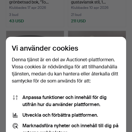
grönbetsad bok, "To…
gustaviansk stil, 1…
Klubbades 17 apr 2026
Klubbades 10 apr 2026
3 bud
21 bud
43 USD
211 USD
Vi använder cookies
Denna tjänst är en del av Auctionet-plattformen.
Vissa cookies är nödvändiga för att tillhandahålla
tjänsten, medan du kan hantera eller återkalla ditt
samtycke för de som används för att:
BARNSTOL OCH
MATSALSMÖBEL, 7 delar,
Anpassa funktioner och innehåll för dig
BARNBORD, 1900/2000-
gustaviansk stil, 1…
utifrån hur du använder plattformen.
tal.
Klubbades 5 apr 2026
Klubbades 28 mar 2026
2 bud
22 bud
Utveckla och förbättra plattformen.
37 USD
179 USD
Marknadsföra nyheter och innehåll till dig på