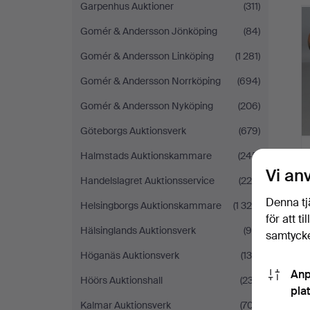
Garpenhus Auktioner
(311)
Gomér & Andersson Jönköping
(84)
Gomér & Andersson Linköping
(1 281)
Gomér & Andersson Norrköping
(694)
Gomér & Andersson Nyköping
(206)
Göteborgs Auktionsverk
(679)
Halmstads Auktionskammare
(245)
Vi an
Handelslagret Auktionsservice
(220)
Denna tj
Helsingborgs Auktionskammare
(1 329)
för att t
Hälsinglands Auktionsverk
(99)
samtycke
Höganäs Auktionsverk
(134)
Anp
Höörs Auktionshall
(237)
pla
Kalmar Auktionsverk
(707)