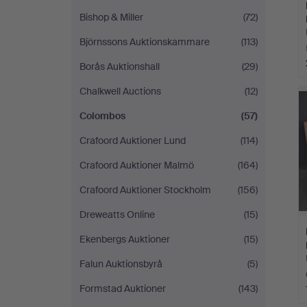
Bishop & Miller
(72)
Björnssons Auktionskammare
(113)
Borås Auktionshall
(29)
Chalkwell Auctions
(12)
Colombos
(57)
Crafoord Auktioner Lund
(114)
Crafoord Auktioner Malmö
(164)
Crafoord Auktioner Stockholm
(156)
Dreweatts Online
(15)
Ekenbergs Auktioner
(15)
Falun Auktionsbyrå
(5)
Formstad Auktioner
(143)