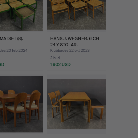
MATSET (8).
HANS J. WEGNER. 6 CH-
24 Y STOLAR.
des 20 feb 2024
Klubbades 22 okt 2023
2 bud
SD
1 902 USD