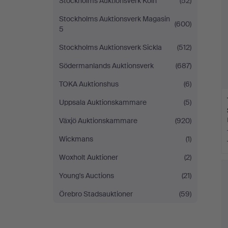
Stockholms Auktionsverk Köln
(52)
Stockholms Auktionsverk Magasin
(600)
5
Stockholms Auktionsverk Sickla
(512)
Södermanlands Auktionsverk
(687)
TOKA Auktionshus
(6)
Uppsala Auktionskammare
(5)
Växjö Auktionskammare
(920)
Wickmans
(1)
Woxholt Auktioner
(2)
Young's Auctions
(21)
Örebro Stadsauktioner
(59)