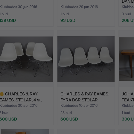
DANM
Klubbades 30 jun 2016
Klubbades 29 jun 2016
Klubbad
1 bud
1 bud
3 bud
139 USD
93 USD
208 
CHARLES & RAY
CHARLES & RAY EAMES.
JOHA
EAMES. STOLAR, 4 st,
FYRA DSR STOLAR
TEAKT
DSR Vit…
VITRA.
Klubbades 30 apr 2016
Klubbades 10 apr 2016
Klubba
7 bud
23 bud
1 bud
600 USD
600 USD
300 
valt
öremål