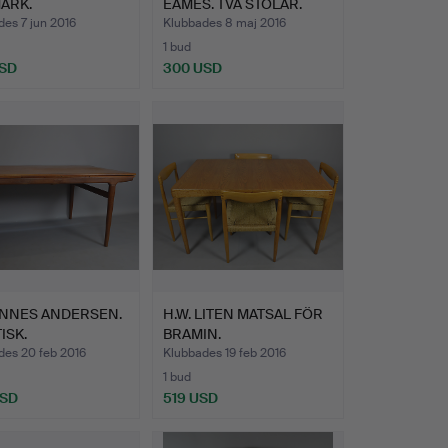
ARK.
EAMES. TVÅ STOLAR.
es 7 jun 2016
Klubbades 8 maj 2016
1 bud
USD
300 USD
Utvalt
föremål
NNES ANDERSEN.
H.W. LITEN MATSAL FÖR
ISK.
BRAMIN.
des 20 feb 2016
Klubbades 19 feb 2016
1 bud
USD
519 USD