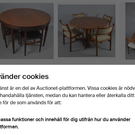
Utvalt
föremål
HANS OLSEN. MATBORD
TEAK MATSAL.
MATB
MED 4 STOLAR.
STOL
vänder cookies
Klubbades 30 dec 2017
Klubbades 10 nov 2017
Klubba
1 bud
1 bud
1 bud
änst är en del av Auctionet-plattformen. Vissa cookies är nöd
922 USD
116 USD
173 U
illhandahålla tjänsten, medan du kan hantera eller återkalla ditt
 för de som används för att:
assa funktioner och innehåll för dig utifrån hur du använder
ttformen.