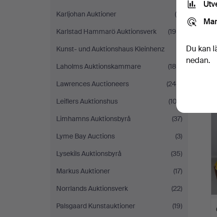
Utv
Karljohan Auktioner
(8)
Mar
Karlstad Hammarö Auktionsverk
(195)
Du kan l
Kunst- und Auktionshaus Kleinhenz
(1)
nedan.
Laholms Auktionskammare
(180)
Lawrences Auctioneers
(245)
Leiflers Auktionshus
(102)
Limhamns Auktionsbyrå
(37)
Lyme Bay Auctions
(3)
Lysekils Auktionsbyrå
(35)
Markus Auktioner
(17)
Norrlands Auktionsverk
(22)
Palsgaard Kunstauktioner
(19)