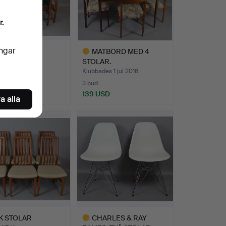
r.
ingar
ALSGRUPP.
MATBORD MED 4
STOLAR.
des 8 okt 2016
Klubbades 1 jul 2016
3 bud
SD
139 USD
a alla
Utvalt
föremål
K STOLAR
CHARLES & RAY