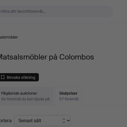
alsmöbler
Matsalsmöbler på Colombos
Bevaka sökning
Pågående auktioner
Slutpriser
Se föremål du kan bjuda på
57 föremål
lutpriser
ortera