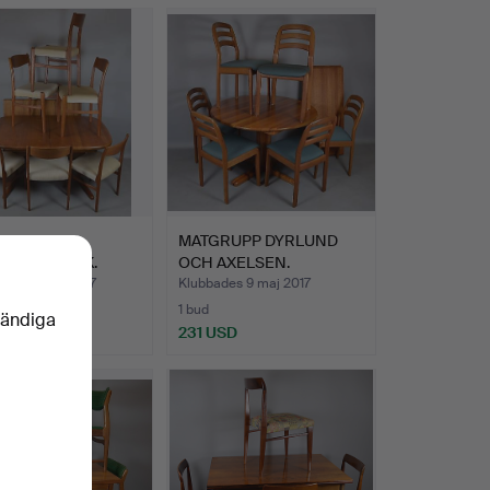
ORD MED 6
MATGRUPP DYRLUND
AR DANMARK.
OCH AXELSEN.
des 20 aug 2017
Klubbades 9 maj 2017
1 bud
vändiga
SD
231 USD