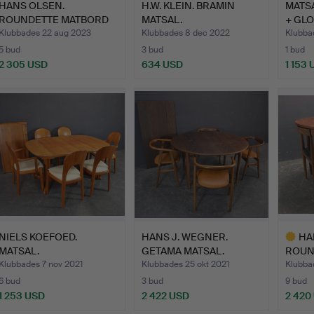
HANS OLSEN.
H.W. KLEIN. BRAMIN
MATS
ROUNDETTE MATBORD
MATSAL.
+ GLO
MED 4 STOLAR.
Klubbades 22 aug 2023
Klubbades 8 dec 2022
Klubba
5 bud
3 bud
1 bud
2 305 USD
634 USD
1 153
NIELS KOEFOED.
HANS J. WEGNER.
HA
MATSAL.
GETAMA MATSAL.
ROUN
SET.
Klubbades 7 nov 2021
Klubbades 25 okt 2021
Klubba
6 bud
3 bud
9 bud
1 253 USD
2 422 USD
2 420