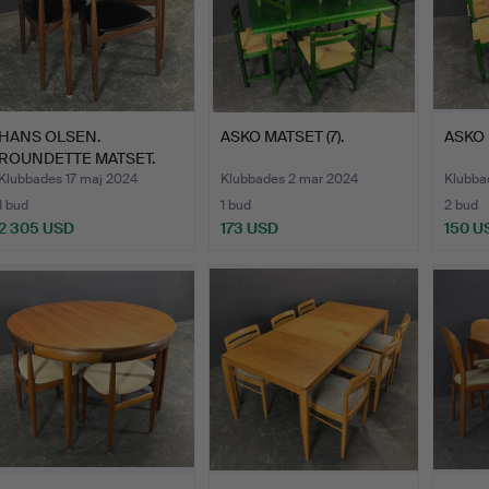
HANS OLSEN.
ASKO MATSET (7).
ASKO 
ROUNDETTE MATSET.
Klubbades 17 maj 2024
Klubbades 2 mar 2024
Klubba
1 bud
1 bud
2 bud
2 305 USD
173 USD
150 U