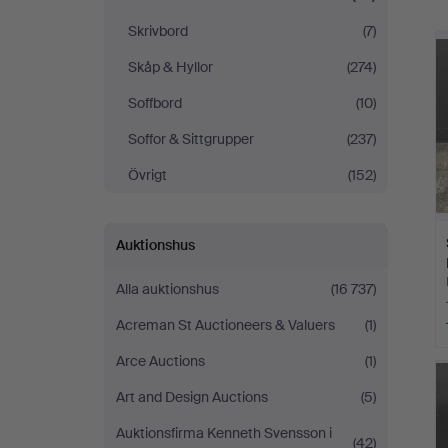
Skrivbord
(7)
Skåp & Hyllor
(274)
Soffbord
(10)
Soffor & Sittgrupper
(237)
Övrigt
(152)
Auktionshus
Alla auktionshus
(16 737)
Acreman St Auctioneers & Valuers
(1)
Arce Auctions
(1)
Art and Design Auctions
(5)
Auktionsfirma Kenneth Svensson i
(42)