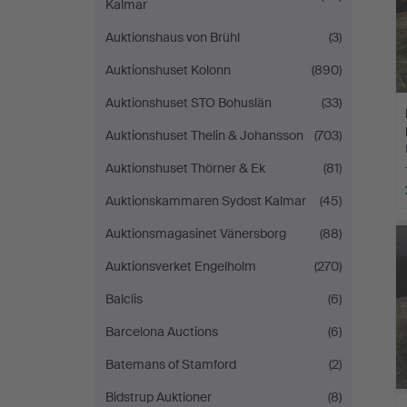
Kalmar
Auktionshaus von Brühl
(3)
Auktionshuset Kolonn
(890)
Auktionshuset STO Bohuslän
(33)
Auktionshuset Thelin & Johansson
(703)
Auktionshuset Thörner & Ek
(81)
Auktionskammaren Sydost Kalmar
(45)
Auktionsmagasinet Vänersborg
(88)
Auktionsverket Engelholm
(270)
Balclis
(6)
Barcelona Auctions
(6)
Batemans of Stamford
(2)
Bidstrup Auktioner
(8)