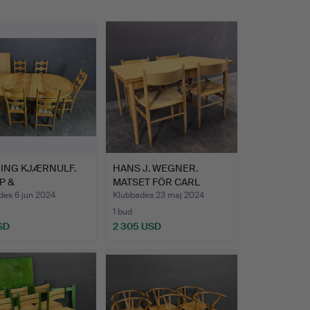
ING KJÆRNULF.
HANS J. WEGNER.
P &
MATSET FÖR CARL
NGAARDEN MAT…
HANSEN OCH…
des 6 jun 2024
Klubbades 23 maj 2024
1 bud
SD
2 305 USD