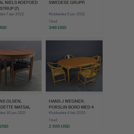
AL NIELS KOEFOED
SWEDESE GRUPP.
STRUP (7).
des 7 apr 2022
Klubbades 5 jan 2022
1 bud
 USD
346 USD
NS OLSEN.
HANS J WEGNER.
DETTE MATSAL
PORSLIN BORD MED 4
STOLAR P…
des 30 jan 2021
Klubbades 4 feb 2020
1 bud
 USD
2 305 USD