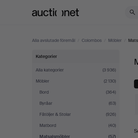
Auctionet.com
Alla avslutade föremål
/
Colombos
/
Möbler
/
Mats
Matsalsmöbler
Kategorier
på
Alla kategorier
(3 936)
Möbler
(2 130)
Colombos
Bord
(364)
Byråar
(63)
Fåtöljer & Stolar
(926)
S
Matbord
(40)
S
Matsalsmöbler
(57)