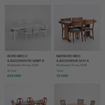
BORD MED 2
MATBORD MED
ILÄGGSSKIVOR SAMT 8
ILÄGGSSKIVA OCH 4
STOLAR, Sve…
STOLAR, björ…
Klubbades 26 maj 2026
Klubbades 13 maj 2026
32 bud
1 bud
633 USD
32 USD