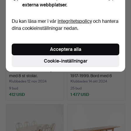
externa webbplatser.
Utvalt
föremål
Du kan läsa mer i vår
integritetspolicy
och hantera
dina cookieinställningar nedan.
Acceptera alla
Cookie-inställningar
MATBORD 315 cm långt
TORBJØRN AFDAL.
med 8 st stolar.
1917-1999. Bord med 6
stol…
Klubbades 12 nov 2024
Klubbades 14 okt 2024
9 bud
25 bud
412 USD
1 477 USD
Utvalt
föremål