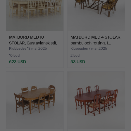
MATBORD MED 10
MATBORD MED 4 STOLAR,
STOLAR, Gustaviansk stil,
bambu och rotting, 1…
1…
Klubbades 13 maj 2025
Klubbades 7 mar 2025
10 bud
2 bud
623 USD
53 USD