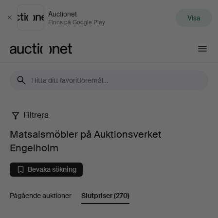
Auctionet
Visa
Stäng
Finns på Google Play
Auctionet.com
Filtrera
Matsalsmöbler
Matsalsmöbler på Auktionsverket
på
Engelholm
Auktionsverket
Bevaka sökning
Engelholm
Pågående auktioner
Slutpriser
(270)