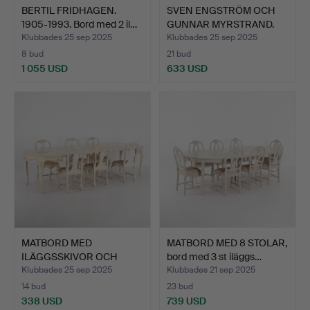
BERTIL FRIDHAGEN.
SVEN ENGSTRÖM OCH
1905-1993. Bord med 2 il…
GUNNAR MYRSTRAND.
Bord m…
Klubbades 25 sep 2025
Klubbades 25 sep 2025
8 bud
21 bud
1 055 USD
633 USD
MATBORD MED
MATBORD MED 8 STOLAR,
ILÄGGSSKIVOR OCH
bord med 3 st iläggs…
STOLAR, Sveri…
Klubbades 25 sep 2025
Klubbades 21 sep 2025
14 bud
23 bud
338 USD
739 USD