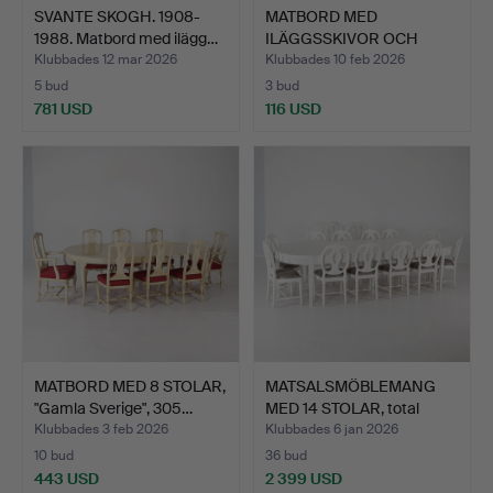
SVANTE SKOGH. 1908-
MATBORD MED
1988. Matbord med ilägg…
ILÄGGSSKIVOR OCH
STOLAR. Itali…
Klubbades 12 mar 2026
Klubbades 10 feb 2026
5 bud
3 bud
781 USD
116 USD
MATBORD MED 8 STOLAR,
MATSALSMÖBLEMANG
"Gamla Sverige", 305…
MED 14 STOLAR, total
läng…
Klubbades 3 feb 2026
Klubbades 6 jan 2026
10 bud
36 bud
443 USD
2 399 USD