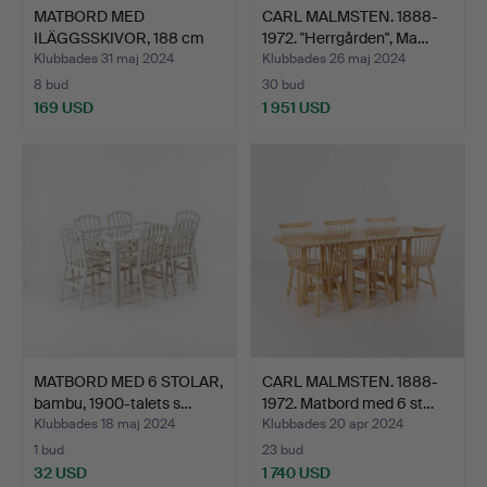
MATBORD MED
CARL MALMSTEN. 1888-
ILÄGGSSKIVOR, 188 cm
1972. "Herrgården", Ma…
långt, Da…
Klubbades 31 maj 2024
Klubbades 26 maj 2024
8 bud
30 bud
169 USD
1 951 USD
MATBORD MED 6 STOLAR,
CARL MALMSTEN. 1888-
bambu, 1900-talets s…
1972. Matbord med 6 st…
Klubbades 18 maj 2024
Klubbades 20 apr 2024
1 bud
23 bud
32 USD
1 740 USD