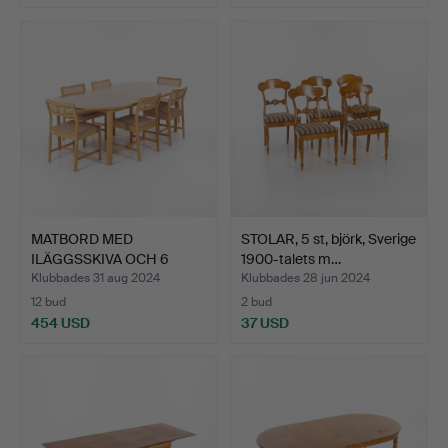
MATBORD MED
STOLAR, 5 st, björk, Sverige
ILÄGGSSKIVA OCH 6
1900-talets m…
STOLAR, Sorø…
Klubbades 31 aug 2024
Klubbades 28 jun 2024
12 bud
2 bud
454 USD
37 USD