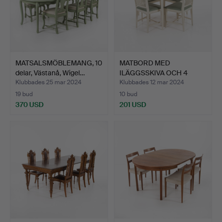
MATSALSMÖBLEMANG, 10
MATBORD MED
delar, Västanå, Wigel…
ILÄGGSSKIVA OCH 4
STOLAR, Leks…
Klubbades 25 mar 2024
Klubbades 12 mar 2024
19 bud
10 bud
370 USD
201 USD