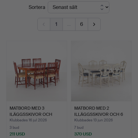
Slutpriser
Sortera
1
…
6
MATBORD MED 3
MATBORD MED 2
ILÄGGSSKIVOR OCH
ILLÄGGSSKIVOR OCH 6
STOLAR, Sve…
STOLAR, …
Klubbades 16 jul 2026
Klubbades 13 jun 2026
3 bud
7 bud
211 USD
370 USD