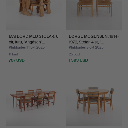
MATBORD MED STOLAR, 6
BØRGE MOGENSEN. 1914-
dlr, furu, "Ängåsen"…
1972, Stolar, 4 st, "…
Klubbades 14 okt 2025
Klubbades 3 okt 2025
11 bud
25 bud
707 USD
1 593 USD