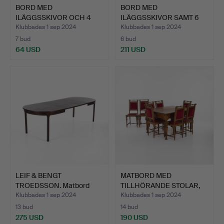
BORD MED
BORD MED
ILÄGGSSKIVOR OCH 4
ILÄGGSSKIVOR SAMT 6
STOLAR, "Axet"…
STOLAR, 210 c…
Klubbades 1 sep 2024
Klubbades 1 sep 2024
7 bud
6 bud
64 USD
211 USD
LEIF & BENGT
MATBORD MED
TROEDSSON. Matbord
TILLHÖRANDE STOLAR,
med 2 iläg…
Sverige 18…
Klubbades 1 sep 2024
Klubbades 1 sep 2024
13 bud
14 bud
275 USD
190 USD