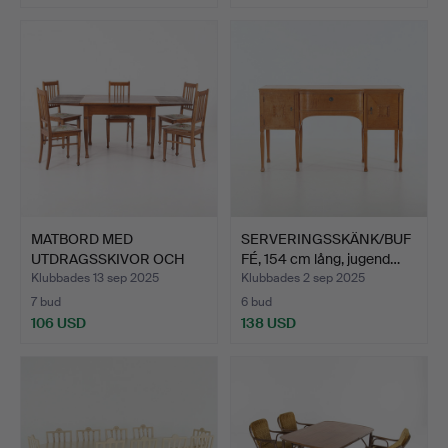
MATBORD MED
SERVERINGSSKÄNK/BUF
UTDRAGSSKIVOR OCH
FÉ, 154 cm lång, jugend…
STOLAR, Sver…
Klubbades 13 sep 2025
Klubbades 2 sep 2025
7 bud
6 bud
106 USD
138 USD