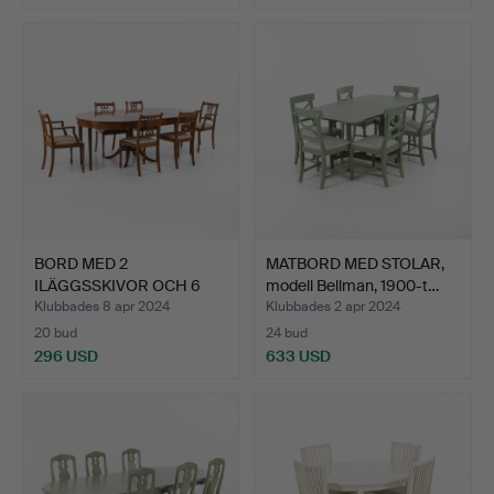
BORD MED 2
MATBORD MED STOLAR,
ILÄGGSSKIVOR OCH 6
modell Bellman, 1900-t…
STOLAR, Engl…
Klubbades 8 apr 2024
Klubbades 2 apr 2024
20 bud
24 bud
296 USD
633 USD