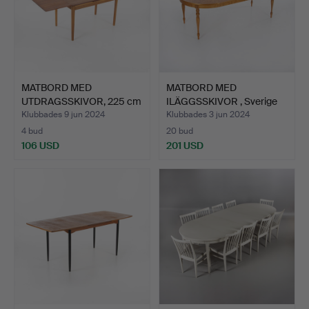
MATBORD MED
MATBORD MED
UTDRAGSSKIVOR, 225 cm
ILÄGGSSKIVOR , Sverige
långt, t…
1900-ta…
Klubbades 9 jun 2024
Klubbades 3 jun 2024
4 bud
20 bud
106 USD
201 USD