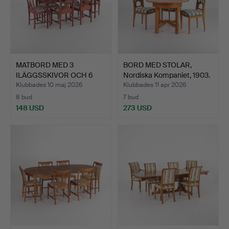
MATBORD MED 3
BORD MED STOLAR,
ILÄGGSSKIVOR OCH 6
Nordiska Kompaniet, 1903.
STOLAR, S…
Klubbades 10 maj 2026
Klubbades 11 apr 2026
8 bud
7 bud
148 USD
273 USD