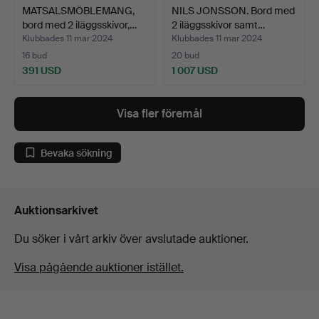
MATSALSMÖBLEMANG,
NILS JONSSON. Bord med
bord med 2 iläggsskivor,…
2 iläggsskivor samt…
Klubbades 11 mar 2024
Klubbades 11 mar 2024
16 bud
20 bud
391 USD
1 007 USD
Visa fler föremål
Bevaka sökning
Auktionsarkivet
Du söker i vårt arkiv över avslutade auktioner.
Visa pågående auktioner istället.