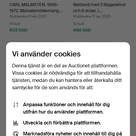
CARL MALMSTEN. 1888–
Matbord med 3 iläggsskivor
1972. Matsalsmöblemang…
och 6 stolar, 1…
Klubbades 9 feb 2025
Klubbades 17 jan 2025
14 bud
12 bud
633 USD
686 USD
Vi använder cookies
Denna tjänst är en del av Auctionet-plattformen.
Vissa cookies är nödvändiga för att tillhandahålla
tjänsten, medan du kan hantera eller återkalla ditt
samtycke för de som används för att:
Anpassa funktioner och innehåll för dig
NIELS OTTO MØLLER.
BORD MED
utifrån hur du använder plattformen.
Matbord med iläggsskiva…
ILÄGGSSKIVOR OCH 4
STOLAR, 180 cm…
Klubbades 9 dec 2024
Klubbades 7 dec 2024
Utveckla och förbättra plattformen.
27 bud
18 bud
5 384 USD
496 USD
Marknadsföra nyheter och innehåll till dig på