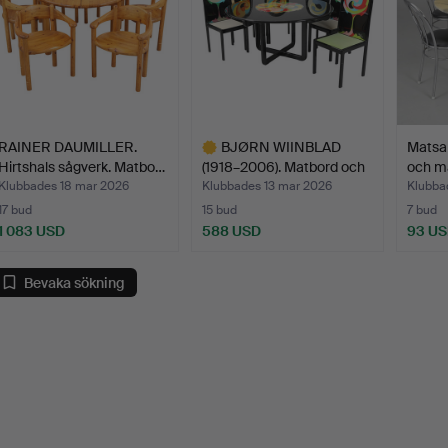
RAINER DAUMILLER.
BJØRN WIINBLAD
Matsal
Hirtshals sågverk. Matbo…
(1918–2006). Matbord och
och m
6 …
Klubbades 18 mar 2026
Klubbades 13 mar 2026
Klubba
17 bud
15 bud
7 bud
1 083 USD
588 USD
93 U
Utvalt
föremål
Bevaka sökning