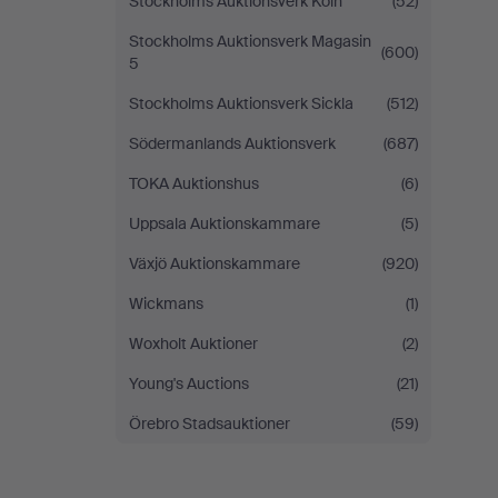
Stockholms Auktionsverk Köln
(52)
Stockholms Auktionsverk Magasin
(600)
5
Stockholms Auktionsverk Sickla
(512)
Södermanlands Auktionsverk
(687)
TOKA Auktionshus
(6)
Uppsala Auktionskammare
(5)
Växjö Auktionskammare
(920)
Wickmans
(1)
Woxholt Auktioner
(2)
Young's Auctions
(21)
Örebro Stadsauktioner
(59)