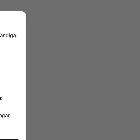
vändiga
r.
ingar