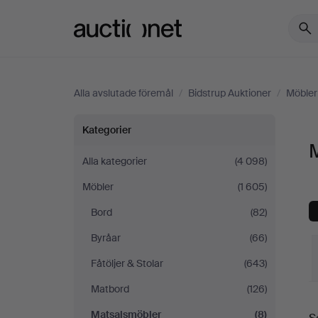
Auctionet.com
Alla avslutade föremål
/
Bidstrup Auktioner
/
Möbler
Matsalsmöbler
Kategorier
M
på
Alla kategorier
(4 098)
Möbler
(1 605)
Bidstrup
Bord
(82)
Auktioner
Byråar
(66)
Fåtöljer & Stolar
(643)
Matbord
(126)
S
Matsalsmöbler
(8)