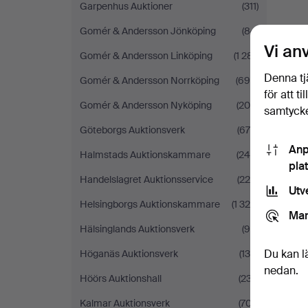
Garpenhus Auktioner
(311)
Gomér & Andersson Jönköping
(84)
Vi an
Gomér & Andersson Linköping
(1 281)
Denna tj
Gomér & Andersson Norrköping
(694)
för att t
Gomér & Andersson Nyköping
(206)
samtycke
Göteborgs Auktionsverk
(679)
Anp
Halmstads Auktionskammare
(245)
pla
Handelslagret Auktionsservice
(220)
Utv
Helsingborgs Auktionskammare
(1 329)
Mar
Hälsinglands Auktionsverk
(99)
Du kan l
Höganäs Auktionsverk
(134)
nedan.
Höörs Auktionshall
(237)
Kalmar Auktionsverk
(707)