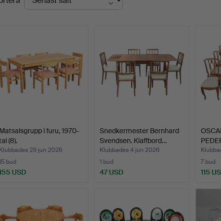
ortera
Matsalsgrupp i furu, 1970-
Snedkermester Bernhard
OSCA
tal (8).
Svendsen. Klaffbord…
PEDER
Mats
Klubbades 29 jun 2026
Klubbades 4 jun 2026
Klubba
15 bud
1 bud
7 bud
155 USD
47 USD
115 U