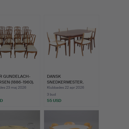
R GUNDELACH-
DANSK
SEN (1886-1960).
SNEDKERMESTER.
…
Matbord och fyra maho…
des 23 maj 2026
Klubbades 22 apr 2026
3 bud
SD
55 USD