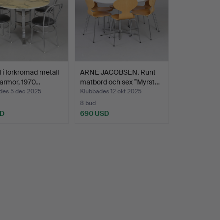
 i förkromad metall
ARNE JACOBSEN. Runt
armor, 1970…
matbord och sex ”Myrst…
des 5 dec 2025
Klubbades 12 okt 2025
8 bud
SD
690 USD