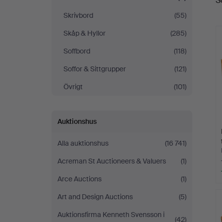
S
Skrivbord
(55)
Skåp & Hyllor
(285)
Soffbord
(118)
Soffor & Sittgrupper
(121)
Övrigt
(101)
Auktionshus
Alla auktionshus
(16 741)
Acreman St Auctioneers & Valuers
(1)
Arce Auctions
(1)
Art and Design Auctions
(5)
Auktionsfirma Kenneth Svensson i
(42)