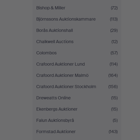
Bishop & Miller
(72)
Björnssons Auktionskammare
(113)
Borås Auktionshall
(29)
Chalkwell Auctions
(12)
Colombos
(57)
Crafoord Auktioner Lund
(114)
Crafoord Auktioner Malmö
(164)
Crafoord Auktioner Stockholm
(156)
Dreweatts Online
(15)
Ekenbergs Auktioner
(15)
Falun Auktionsbyrå
(5)
Formstad Auktioner
(143)