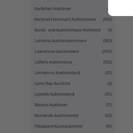
Karljohan Auktioner
(8)
Karlstad Hammarö Auktionsverk
(195)
Kunst- und Auktionshaus Kleinhenz
(1)
Laholms Auktionskammare
(180)
Lawrences Auctioneers
(245)
Leiflers Auktionshus
(102)
Limhamns Auktionsbyrå
(37)
Lyme Bay Auctions
(3)
Lysekils Auktionsbyrå
(35)
Markus Auktioner
(17)
Norrlands Auktionsverk
(22)
Palsgaard Kunstauktioner
(19)