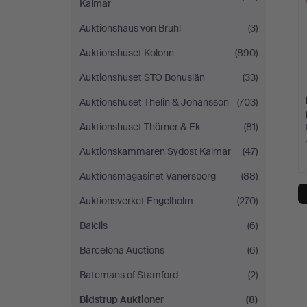
Kalmar
Auktionshaus von Brühl
(3)
Auktionshuset Kolonn
(890)
Auktionshuset STO Bohuslän
(33)
Auktionshuset Thelin & Johansson
(703)
Auktionshuset Thörner & Ek
(81)
Auktionskammaren Sydost Kalmar
(47)
Auktionsmagasinet Vänersborg
(88)
Auktionsverket Engelholm
(270)
Balclis
(6)
Barcelona Auctions
(6)
Batemans of Stamford
(2)
Bidstrup Auktioner
(8)