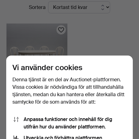
Pågående
Sortera
Jönköping
auktioner
Vi använder cookies
Denna tjänst är en del av Auctionet-plattformen.
Vissa cookies är nödvändiga för att tillhandahålla
MATGRUPP, gustavianskt
tjänsten, medan du kan hantera eller återkalla ditt
stil, bord med två …
samtycke för de som används för att:
3 dagar
Värdering
264 USD
Anpassa funktioner och innehåll för dig
utifrån hur du använder plattformen.
Bevaka sökning
Utveckla och förbättra plattformen.