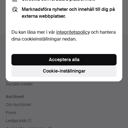
Du kan också söka i
vårt arkiv med avslutade auktioner
.
Marknadsföra nyheter och innehåll till dig på
externa webbplatser.
Du kan läsa mer i vår
integritetspolicy
och hantera
Sidfotsnavigation
dina cookieinställningar nedan.
Hjälp och kontakt
Kontakta support
Acceptera alla
Alla auktionshus
Betalningsalternativ
Cookie-inställningar
Vi skickar med
Sociala medier
Auctionet
Om Auctionet
Press
Lediga jobb