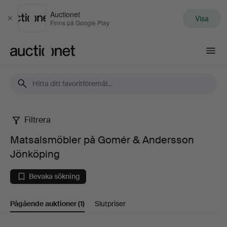
Auctionet
Visa
Stäng
Finns på Google Play
Auctionet.com
Filtrera
Matsalsmöbler
Matsalsmöbler på Gomér & Andersson
på
Jönköping
Gomér
Bevaka sökning
&
Pågående auktioner
(1)
Slutpriser
Andersson