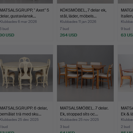
MATSALSGRUPP, " Axet" 5
KÖKSMÖBEL, 7 delar ek,
MATGRU
delar, gustaviansk…
stål, läder, möbels…
Italie
Klubbades 6 mar 2026
Klubbades 11 jan 2026
Klubba
6 bud
7 bud
9 bud
90 USD
264 USD
63 U
MATSALSGRUPP. 6 delar,
MATSALSMÖBEL. 7 delar.
MATSA
bemålat trä med sku…
Ek, stoppad sits oc…
Ek & l
Klubbades 25 dec 2025
Klubbades 25 nov 2025
Klubba
1 bud
3 bud
2 bud
53 USD
64 USD
85 U