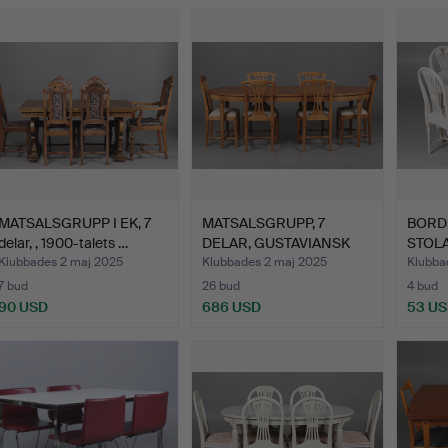
MATSALSGRUPP I EK, 7
MATSALSGRUPP, 7
BORD
delar, , 1900-talets …
DELAR, GUSTAVIANSK
STOLA
STIL. B…
GUST
Klubbades 2 maj 2025
Klubbades 2 maj 2025
Klubba
7 bud
26 bud
4 bud
90 USD
686 USD
53 U