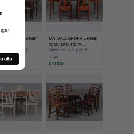
r.
ingar
LSGRUPP. 9 delar, "
MATSALSGRUPP, 5 delar,
, Gustavian…
gutaviansk stil, "A…
des 20 aug 2025
Klubbades 14 aug 2025
2 bud
a alla
SD
64 USD