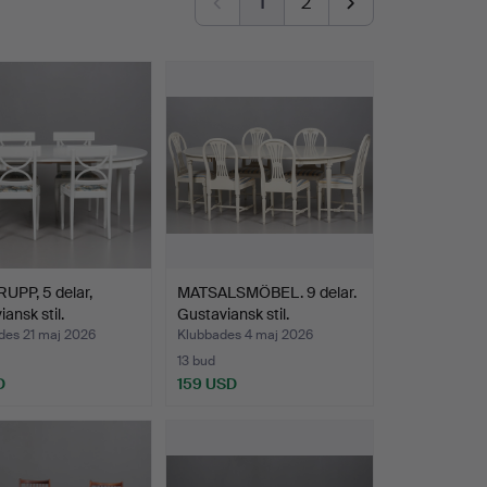
1
2
UPP, 5 delar,
MATSALSMÖBEL. 9 delar.
ansk stil.
Gustaviansk stil.
des 21 maj 2026
Klubbades 4 maj 2026
13 bud
D
159 USD