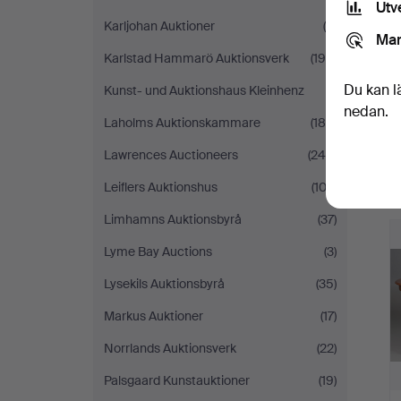
Utv
Karljohan Auktioner
(8)
Mar
Karlstad Hammarö Auktionsverk
(195)
Du kan l
Kunst- und Auktionshaus Kleinhenz
(1)
nedan.
Laholms Auktionskammare
(180)
Lawrences Auctioneers
(245)
Leiflers Auktionshus
(102)
Limhamns Auktionsbyrå
(37)
Lyme Bay Auctions
(3)
Lysekils Auktionsbyrå
(35)
Markus Auktioner
(17)
Norrlands Auktionsverk
(22)
Palsgaard Kunstauktioner
(19)