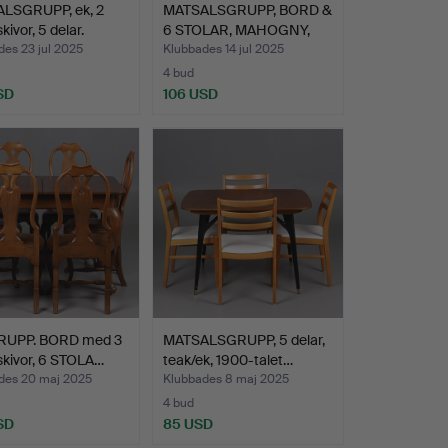
LSGRUPP, ek, 2
MATSALSGRUPP, BORD &
kivor, 5 delar.
6 STOLAR, MAHOGNY,
EN…
es 23 jul 2025
Klubbades 14 jul 2025
4 bud
SD
106 USD
UPP. BORD med 3
MATSALSGRUPP, 5 delar,
skivor, 6 STOLA…
teak/ek, 1900-talet…
des 20 maj 2025
Klubbades 8 maj 2025
4 bud
SD
85 USD