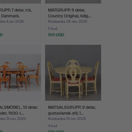
PP, 7 delar, trä,
MATGRUPP, 9 delar,
n, Danmark.
Country Original, tidig…
des 4 jan 2026
Klubbades 28 dec 2025
5 bud
SD
159 USD
LSMÖBEL. 10 delar.
MATSALSGRUPP, 9 delar,
äder, 1900-t…
gustaviansk-stil, 1…
des 13 nov 2025
Klubbades 13 nov 2025
4 bud
SD
139 USD