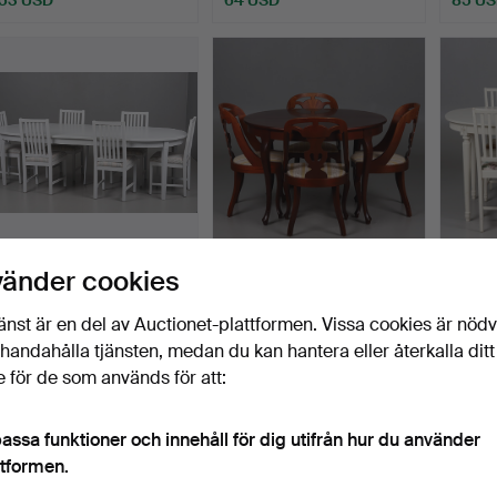
MATSALSMÖBEL. 10 delar.
MATSALSGRUPP, 7 delar,
MATSA
vänder cookies
Englesson Stockhol…
mahognyfaner, Alste…
gustavi
Klubbades 30 okt 2025
Klubbades 9 okt 2025
Klubba
änst är en del av Auctionet-plattformen. Vissa cookies är nöd
25 bud
1 bud
5 bud
illhandahålla tjänsten, medan du kan hantera eller återkalla ditt
1 477 USD
106 USD
106 U
 för de som används för att:
assa funktioner och innehåll för dig utifrån hur du använder
ttformen.