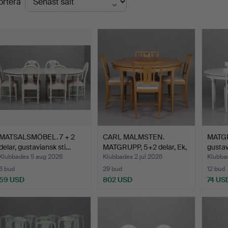
ortera
MATSALSMÖBEL. 7 + 2
CARL MALMSTEN.
MATGR
delar, gustaviansk sti…
MATGRUPP, 5+2 delar, Ek,
gustavi
"H…
Klubbades 5 aug 2026
Klubbades 2 jul 2026
Klubba
6 bud
29 bud
12 bud
59 USD
802 USD
74 US