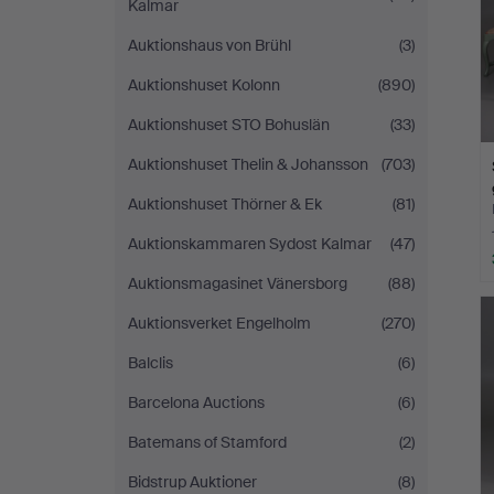
Kalmar
Auktionshaus von Brühl
(3)
Auktionshuset Kolonn
(890)
Auktionshuset STO Bohuslän
(33)
Auktionshuset Thelin & Johansson
(703)
Auktionshuset Thörner & Ek
(81)
Auktionskammaren Sydost Kalmar
(47)
Auktionsmagasinet Vänersborg
(88)
Auktionsverket Engelholm
(270)
Balclis
(6)
Barcelona Auctions
(6)
Batemans of Stamford
(2)
Bidstrup Auktioner
(8)