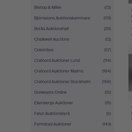
Bishop & Miller
(72)
Björnssons Auktionskammare
(113)
Borås Auktionshall
(29)
Chalkwell Auctions
(12)
Colombos
(57)
Crafoord Auktioner Lund
(114)
Crafoord Auktioner Malmö
(164)
Crafoord Auktioner Stockholm
(156)
Dreweatts Online
(15)
Ekenbergs Auktioner
(15)
Falun Auktionsbyrå
(5)
Formstad Auktioner
(143)