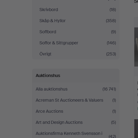
S
Skrivbord
(18)
Skåp & Hyllor
(358)
Soffbord
(9)
Soffor & Sittgrupper
(146)
Övrigt
(253)
Auktionshus
Alla auktionshus
(16 741)
Acreman St Auctioneers & Valuers
(1)
Arce Auctions
(1)
Art and Design Auctions
(5)
Auktionsfirma Kenneth Svensson i
(42)