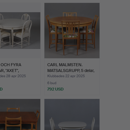
 OCH FYRA
CARL MALMSTEN.
R, "AXET",
MATSALSGRUPP, 5 delar,
AVIANSK …
ek, …
des 28 apr 2025
Klubbades 22 apr 2025
6 bud
SD
792 USD