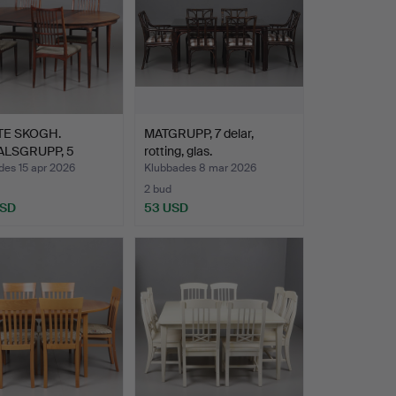
TE SKOGH.
MATGRUPP, 7 delar,
ALSGRUPP, 5
rotting, glas.
, "CORT…
des 15 apr 2026
Klubbades 8 mar 2026
2 bud
USD
53 USD