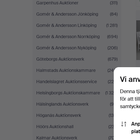
Garpenhus Auktioner
(311)
Gomér & Andersson Jönköping
(84)
Gomér & Andersson Linköping
(1 281)
Gomér & Andersson Norrköping
(694)
Gomér & Andersson Nyköping
(206)
Göteborgs Auktionsverk
(679)
Halmstads Auktionskammare
(245)
Vi an
Handelslagret Auktionsservice
(220)
Denna tj
Helsingborgs Auktionskammare
(1 329)
för att t
Hälsinglands Auktionsverk
(99)
samtycke
Höganäs Auktionsverk
(134)
Anp
Höörs Auktionshall
(237)
pla
Kalmar Auktionsverk
(707)