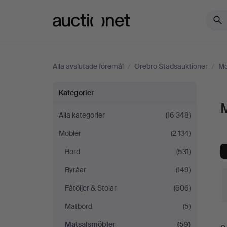
Auctionet.com
Alla avslutade föremål
/
Örebro Stadsauktioner
/
Mö
Matsalsmöbler
Kategorier
på
Alla kategorier
(16 348)
Möbler
(2 134)
Örebro
Bord
(531)
Stadsauktioner
Byråar
(149)
Fåtöljer & Stolar
(606)
Matbord
(5)
S
Matsalsmöbler
(59)