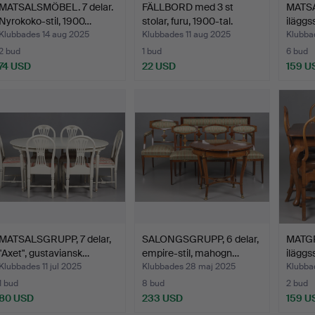
MATSALSMÖBEL. 7 delar.
FÄLLBORD med 3 st
MATSA
Nyrokoko-stil, 1900…
stolar, furu, 1900-tal.
iläggss
Klubbades 14 aug 2025
Klubbades 11 aug 2025
Klubbad
2 bud
1 bud
6 bud
74 USD
22 USD
159 U
MATSALSGRUPP, 7 delar,
SALONGSGRUPP, 6 delar,
MATGR
"Axet", gustaviansk…
empire-stil, mahogn…
iläggs
Klubbades 11 jul 2025
Klubbades 28 maj 2025
Klubba
1 bud
8 bud
2 bud
80 USD
233 USD
159 U