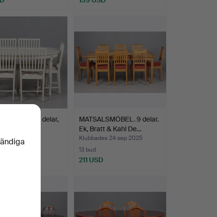
LSGRUPP, 6 delar,
MATSALSMÖBEL. 9 delar.
ansk stil.
Ek, Bratt & Kahl De…
des 3 okt 2025
Klubbades 24 sep 2025
vändiga
13 bud
SD
211 USD