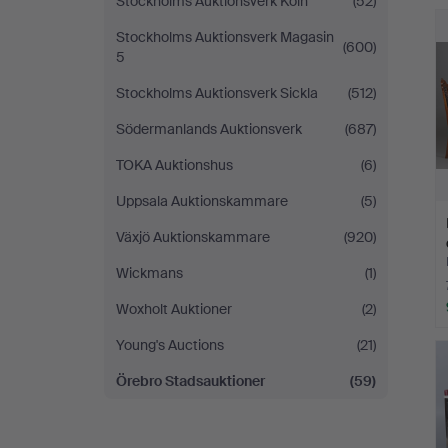
Stockholms Auktionsverk Köln
(52)
Stockholms Auktionsverk Magasin
(600)
5
Stockholms Auktionsverk Sickla
(512)
Södermanlands Auktionsverk
(687)
TOKA Auktionshus
(6)
Uppsala Auktionskammare
(5)
Växjö Auktionskammare
(920)
Wickmans
(1)
Woxholt Auktioner
(2)
Young's Auctions
(21)
Örebro Stadsauktioner
(59)