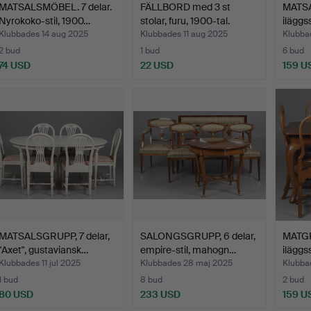
MATSALSMÖBEL. 7 delar.
FÄLLBORD med 3 st
MATSA
Nyrokoko-stil, 1900…
stolar, furu, 1900-tal.
iläggss
Klubbades 14 aug 2025
Klubbades 11 aug 2025
Klubbad
2 bud
1 bud
6 bud
74 USD
22 USD
159 U
MATSALSGRUPP, 7 delar,
SALONGSGRUPP, 6 delar,
MATGR
"Axet", gustaviansk…
empire-stil, mahogn…
iläggs
Klubbades 11 jul 2025
Klubbades 28 maj 2025
Klubba
1 bud
8 bud
2 bud
80 USD
233 USD
159 U