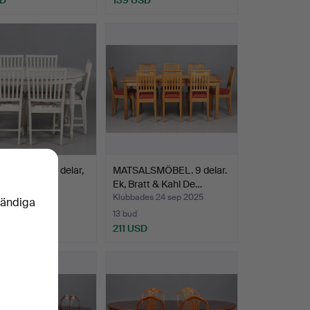
LSGRUPP, 6 delar,
MATSALSMÖBEL. 9 delar.
ansk stil.
Ek, Bratt & Kahl De…
des 3 okt 2025
Klubbades 24 sep 2025
vändiga
13 bud
SD
211 USD