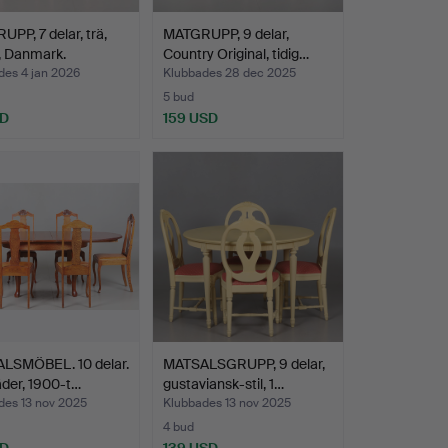
PP, 7 delar, trä,
MATGRUPP, 9 delar,
n, Danmark.
Country Original, tidig…
des 4 jan 2026
Klubbades 28 dec 2025
5 bud
SD
159 USD
LSMÖBEL. 10 delar.
MATSALSGRUPP, 9 delar,
äder, 1900-t…
gustaviansk-stil, 1…
des 13 nov 2025
Klubbades 13 nov 2025
4 bud
SD
139 USD