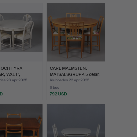
 OCH FYRA
CARL MALMSTEN.
R, "AXET",
MATSALSGRUPP, 5 delar,
AVIANSK …
ek, …
des 28 apr 2025
Klubbades 22 apr 2025
6 bud
SD
792 USD