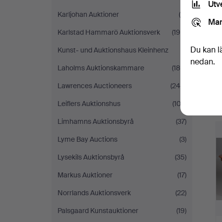
Utv
Karljohan Auktioner
(8)
Mar
Karlstad Hammarö Auktionsverk
(195)
Du kan l
Kunst- und Auktionshaus Kleinhenz
(1)
nedan.
Laholms Auktionskammare
(180)
Lawrences Auctioneers
(245)
Leiflers Auktionshus
(102)
Limhamns Auktionsbyrå
(37)
Lyme Bay Auctions
(3)
Lysekils Auktionsbyrå
(35)
Markus Auktioner
(17)
Norrlands Auktionsverk
(22)
Palsgaard Kunstauktioner
(19)