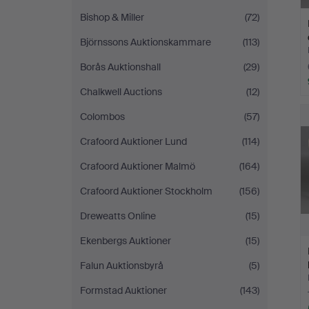
Bishop & Miller
(72)
Björnssons Auktionskammare
(113)
Borås Auktionshall
(29)
Chalkwell Auctions
(12)
Colombos
(57)
Crafoord Auktioner Lund
(114)
Crafoord Auktioner Malmö
(164)
Crafoord Auktioner Stockholm
(156)
Dreweatts Online
(15)
Ekenbergs Auktioner
(15)
Falun Auktionsbyrå
(5)
Formstad Auktioner
(143)