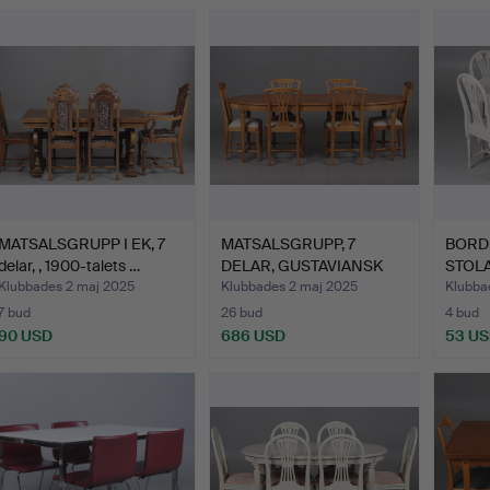
MATSALSGRUPP I EK, 7
MATSALSGRUPP, 7
BORD
delar, , 1900-talets …
DELAR, GUSTAVIANSK
STOLA
STIL. B…
GUST
Klubbades 2 maj 2025
Klubbades 2 maj 2025
Klubba
7 bud
26 bud
4 bud
90 USD
686 USD
53 U