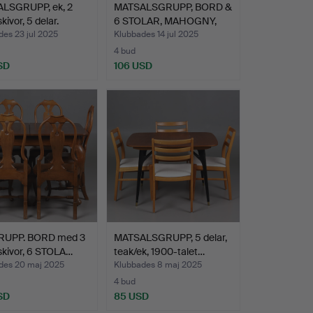
LSGRUPP, ek, 2
MATSALSGRUPP, BORD &
kivor, 5 delar.
6 STOLAR, MAHOGNY,
EN…
es 23 jul 2025
Klubbades 14 jul 2025
4 bud
SD
106 USD
UPP. BORD med 3
MATSALSGRUPP, 5 delar,
skivor, 6 STOLA…
teak/ek, 1900-talet…
des 20 maj 2025
Klubbades 8 maj 2025
4 bud
SD
85 USD