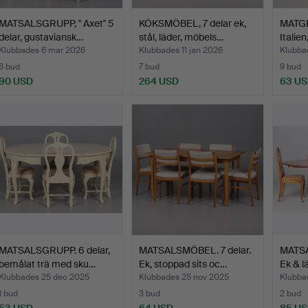
MATSALSGRUPP, " Axet" 5
KÖKSMÖBEL, 7 delar ek,
MATGRU
delar, gustaviansk…
stål, läder, möbels…
Italie
Klubbades 6 mar 2026
Klubbades 11 jan 2026
Klubba
6 bud
7 bud
9 bud
90 USD
264 USD
63 U
MATSALSGRUPP. 6 delar,
MATSALSMÖBEL. 7 delar.
MATSA
bemålat trä med sku…
Ek, stoppad sits oc…
Ek & l
Klubbades 25 dec 2025
Klubbades 25 nov 2025
Klubba
1 bud
3 bud
2 bud
53 USD
64 USD
85 U