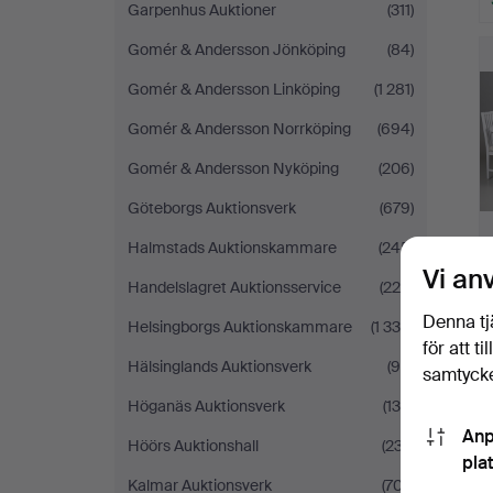
Garpenhus Auktioner
(311)
Gomér & Andersson Jönköping
(84)
Gomér & Andersson Linköping
(1 281)
Gomér & Andersson Norrköping
(694)
Gomér & Andersson Nyköping
(206)
Göteborgs Auktionsverk
(679)
Halmstads Auktionskammare
(245)
Vi an
Handelslagret Auktionsservice
(220)
Denna tj
Helsingborgs Auktionskammare
(1 330)
för att t
Hälsinglands Auktionsverk
(99)
samtycke
Höganäs Auktionsverk
(134)
Anp
Höörs Auktionshall
(237)
pla
Kalmar Auktionsverk
(707)