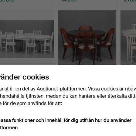
MATSALSMÖBEL. 10 delar.
MATSALSGRUPP, 7 delar,
MATSA
vänder cookies
Englesson Stockhol…
mahognyfaner, Alste…
gustavi
Klubbades 30 okt 2025
Klubbades 9 okt 2025
Klubba
änst är en del av Auctionet-plattformen. Vissa cookies är nöd
25 bud
1 bud
5 bud
illhandahålla tjänsten, medan du kan hantera eller återkalla ditt
1 477 USD
106 USD
106 U
 för de som används för att:
assa funktioner och innehåll för dig utifrån hur du använder
ttformen.