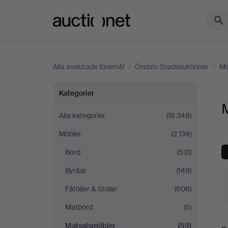
Auctionet.com
Alla avslutade föremål
/
Örebro Stadsauktioner
/
Mö
Matsalsmöbler
Kategorier
på
Alla kategorier
(16 348)
Möbler
(2 134)
Örebro
Bord
(531)
Stadsauktioner
Byråar
(149)
Fåtöljer & Stolar
(606)
Matbord
(5)
S
Matsalsmöbler
(59)