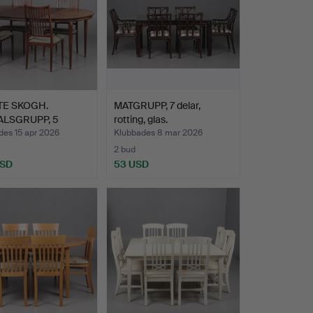
TE SKOGH.
MATGRUPP, 7 delar,
ALSGRUPP, 5
rotting, glas.
, "CORT…
des 15 apr 2026
Klubbades 8 mar 2026
2 bud
USD
53 USD