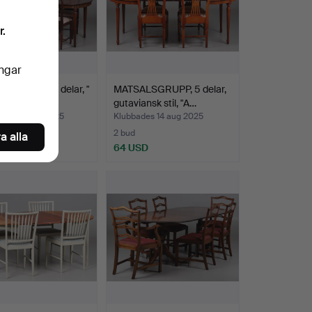
r.
ingar
LSGRUPP. 9 delar, "
MATSALSGRUPP, 5 delar,
, Gustavian…
gutaviansk stil, "A…
des 20 aug 2025
Klubbades 14 aug 2025
2 bud
a alla
SD
64 USD