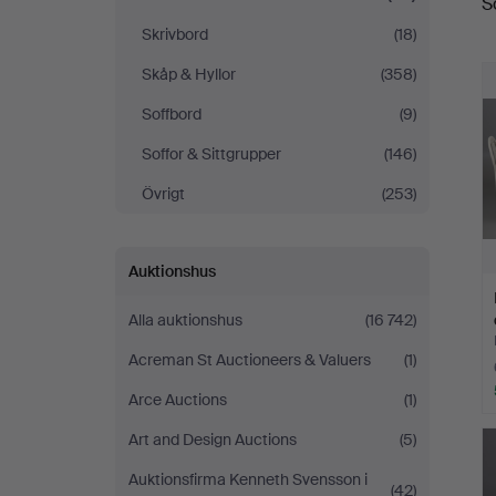
S
Skrivbord
(18)
Skåp & Hyllor
(358)
Soffbord
(9)
Soffor & Sittgrupper
(146)
Övrigt
(253)
Auktionshus
Alla auktionshus
(16 742)
Acreman St Auctioneers & Valuers
(1)
Arce Auctions
(1)
Art and Design Auctions
(5)
Auktionsfirma Kenneth Svensson i
(42)