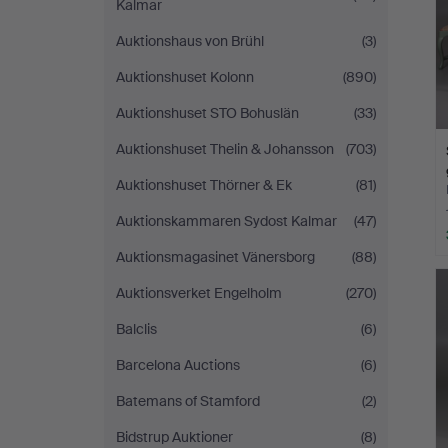
Kalmar
Auktionshaus von Brühl
(3)
Auktionshuset Kolonn
(890)
Auktionshuset STO Bohuslän
(33)
Auktionshuset Thelin & Johansson
(703)
Auktionshuset Thörner & Ek
(81)
Auktionskammaren Sydost Kalmar
(47)
Auktionsmagasinet Vänersborg
(88)
Auktionsverket Engelholm
(270)
Balclis
(6)
Barcelona Auctions
(6)
Batemans of Stamford
(2)
Bidstrup Auktioner
(8)