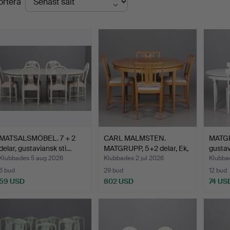
ortera
MATSALSMÖBEL. 7 + 2
CARL MALMSTEN.
MATGR
delar, gustaviansk sti…
MATGRUPP, 5+2 delar, Ek,
gustavi
"H…
Klubbades 5 aug 2026
Klubbades 2 jul 2026
Klubba
6 bud
29 bud
12 bud
59 USD
802 USD
74 US