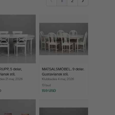
1
2
UPP, 5 delar,
MATSALSMÖBEL. 9 delar.
ansk stil.
Gustaviansk stil.
des 21 maj 2026
Klubbades 4 maj 2026
13 bud
D
159 USD