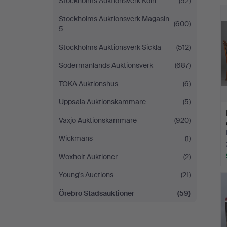
Stockholms Auktionsverk Köln
(52)
Stockholms Auktionsverk Magasin
(600)
5
Stockholms Auktionsverk Sickla
(512)
Södermanlands Auktionsverk
(687)
TOKA Auktionshus
(6)
Uppsala Auktionskammare
(5)
Växjö Auktionskammare
(920)
Wickmans
(1)
Woxholt Auktioner
(2)
Young's Auctions
(21)
Örebro Stadsauktioner
(59)