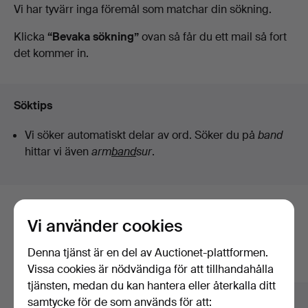
Pågående
Vi har tyvärr inga föremål som matchar din sökning.
auktioner
Klicka
“Bevaka sökning”
ovan så får du ett mail så fort
det kommer in.
Söktips
Vi söker automatiskt delar av ord. Söker du på
band
hittar vi även
arm
band
sur
.
Här är föremål från vårt arkiv som
Vi använder cookies
matchar din sökning
Denna tjänst är en del av Auctionet-plattformen.
Visa alla föremål
Vissa cookies är nödvändiga för att tillhandahålla
tjänsten, medan du kan hantera eller återkalla ditt
samtycke för de som används för att: