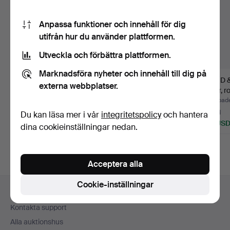
Anpassa funktioner och innehåll för dig
utifrån hur du använder plattformen.
Utveckla och förbättra plattformen.
Marknadsföra nyheter och innehåll till dig på
MATGRUPP, 10 delar,
CARL MALMSTEN.
BORD &
externa webbplatser.
"Baltiska utställninge…
MATSALSGRUPP, 9
delar, r
delar, 1900…
18/19…
Klubbades 2 aug 2026
Klubbades 30 jun 2026
Klubbad
Värdering
6 bud
3 bud
Du kan läsa mer i vår
integritetspolicy
och hantera
316 USD
169 USD
53 US
dina cookieinställningar nedan.
Utvalt
föremål
Acceptera alla
Sidfotsnavigation
Cookie-inställningar
Hjälp och kontakt
Kontakta support
Alla auktionshus