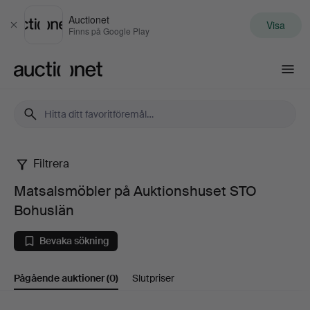
Auctionet
Visa
Stäng
Finns på Google Play
Auctionet.com
Filtrera
Matsalsmöbler
Matsalsmöbler på Auktionshuset STO
på
Bohuslän
Auktionshuset
Bevaka sökning
STO
Pågående auktioner
(0)
Slutpriser
Bohuslän