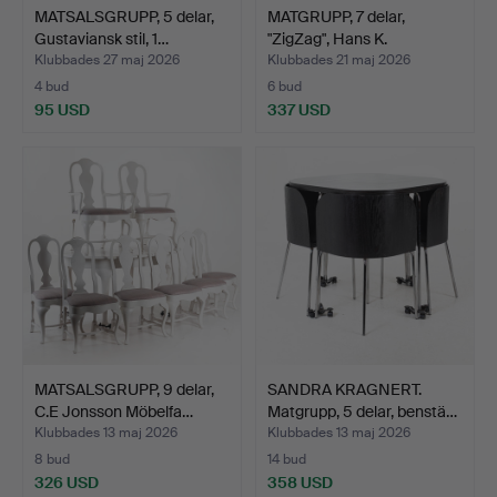
MATSALSGRUPP, 5 delar,
MATGRUPP, 7 delar,
Gustaviansk stil, 1…
"ZigZag", Hans K.
Klubbades 27 maj 2026
Klubbades 21 maj 2026
4 bud
6 bud
95 USD
337 USD
MATSALSGRUPP, 9 delar,
SANDRA KRAGNERT.
C.E Jonsson Möbelfa…
Matgrupp, 5 delar, benstä…
Klubbades 13 maj 2026
Klubbades 13 maj 2026
8 bud
14 bud
326 USD
358 USD