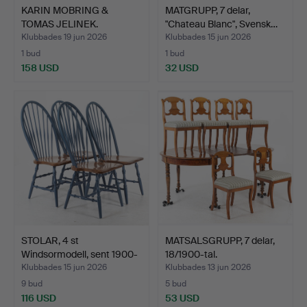
KARIN MOBRING &
MATGRUPP, 7 delar,
TOMAS JELINEK.
"Chateau Blanc", Svensk…
Matgrupp, 7…
Klubbades 19 jun 2026
Klubbades 15 jun 2026
1 bud
1 bud
158 USD
32 USD
STOLAR, 4 st
MATSALSGRUPP, 7 delar,
Windsormodell, sent 1900-
18/1900-tal.
tal.
Klubbades 15 jun 2026
Klubbades 13 jun 2026
9 bud
5 bud
116 USD
53 USD