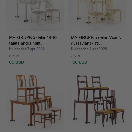
MATGRUPP, 5 delar, 1900-
MATGRUPP, 5 delar, "Axet",
talets andra hälft.
gustaviansk sti…
Klubbades 7 apr 2026
Klubbades 3 apr 2026
8 bud
7 bud
69 USD
106 USD