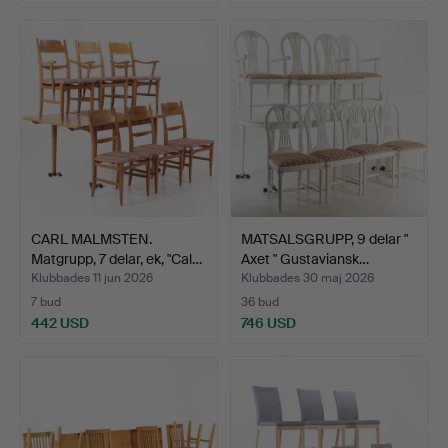
CARL MALMSTEN.
MATSALSGRUPP, 9 delar "
Matgrupp, 7 delar, ek, "Cal…
Axet " Gustaviansk…
Klubbades 11 jun 2026
Klubbades 30 maj 2026
7 bud
36 bud
442 USD
746 USD