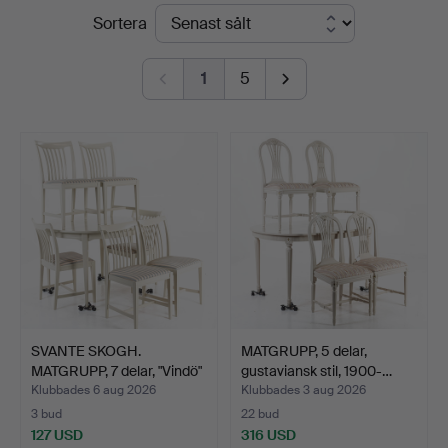
Slutpriser
Sortera
1
5
SVANTE SKOGH.
MATGRUPP, 5 delar,
MATGRUPP, 7 delar, "Vindö"
gustaviansk stil, 1900-…
v…
Klubbades 6 aug 2026
Klubbades 3 aug 2026
3 bud
22 bud
127 USD
316 USD