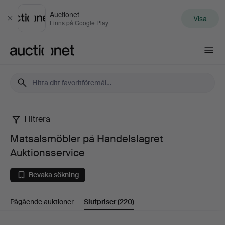
Auctionet
Visa
Stäng
Finns på Google Play
Auctionet.com
Filtrera
Matsalsmöbler
Matsalsmöbler på Handelslagret
på
Auktionsservice
Handelslagret
Bevaka sökning
Auktionsservice
Pågående auktioner
Slutpriser
(220)