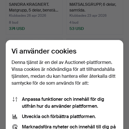
SANDRA KRAGNERT.
MATSALSGRUPP, 6 delar,
Matgrupp, 5 delar, benstä…
samtida.
Klubbades 26 apr 2026
Klubbades 23 apr 2026
8 bud
4 bud
374 USD
53 USD
Vi använder cookies
Denna tjänst är en del av Auctionet-plattformen.
Vissa cookies är nödvändiga för att tillhandahålla
tjänsten, medan du kan hantera eller återkalla ditt
samtycke för de som används för att:
Anpassa funktioner och innehåll för dig
CARL MALMSTEN.
SVANTE SKOGH.
utifrån hur du använder plattformen.
Matgrupp, 7 delar,
Matgrupp, 7 delar, valnöt, "…
"Herrgår…
Klubbades 22 apr 2026
Klubbades 17 apr 2026
Utveckla och förbättra plattformen.
11 bud
18 bud
631 USD
526 USD
Marknadsföra nyheter och innehåll till dig på