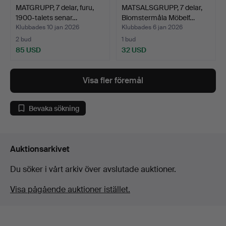
MATGRUPP, 7 delar, furu,
MATSALSGRUPP, 7 delar,
1900-talets senar…
Blomstermåla Möbelf…
Klubbades 10 jan 2026
Klubbades 6 jan 2026
2 bud
1 bud
85 USD
32 USD
Visa fler föremål
Bevaka sökning
Auktionsarkivet
Du söker i vårt arkiv över avslutade auktioner.
Visa pågående auktioner istället.