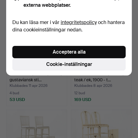
externa webbplatser.
Du kan läsa mer i vår
integritetspolicy
och hantera
dina cookieinställningar nedan.
Acceptera alla
Cookie-inställningar
MATGRUPP, 5 delar, "Axet",
MATSALSGRUPP, 7 delar,
gustaviansk sti…
teak / ek, 1900 - t…
Klubbades 11 apr 2026
Klubbades 8 apr 2026
4 bud
12 bud
53 USD
169 USD