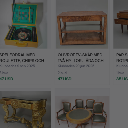
SPELFODRAL MED
OLIVROT TV-SKÅP MED
PAR S
ROULETTE, CHIPS OCH
TVÅ HYLLOR, LÅDA OCH
ROTP
EN NUMM…
H…
GYLL
Klubbades 9 sep 2025
Klubbades 29 jun 2025
Klubba
3 bud
2 bud
1 bud
47 USD
47 USD
35 U