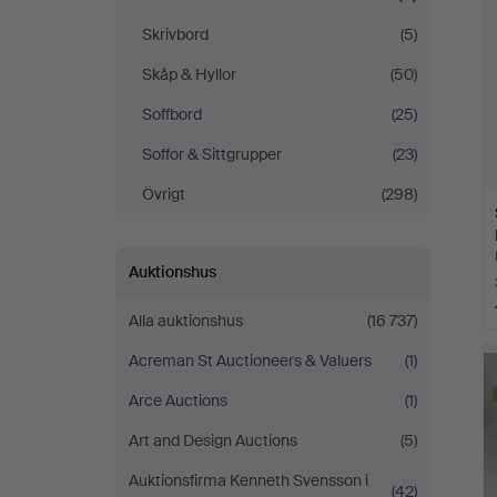
Skrivbord
(5)
Skåp & Hyllor
(50)
Soffbord
(25)
Soffor & Sittgrupper
(23)
Övrigt
(298)
Auktionshus
Alla auktionshus
(16 737)
Acreman St Auctioneers & Valuers
(1)
Arce Auctions
(1)
Art and Design Auctions
(5)
Auktionsfirma Kenneth Svensson i
(42)