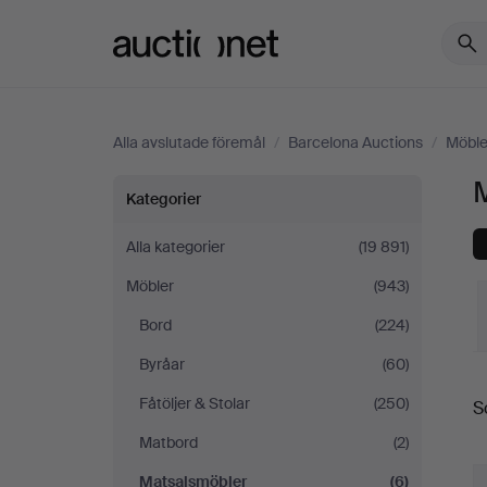
Auctionet.com
Alla avslutade föremål
/
Barcelona Auctions
/
Möble
Matsalsmöbler
Kategorier
på
Alla kategorier
(19 891)
Möbler
(943)
Barcelona
Bord
(224)
Auctions
Byråar
(60)
S
Fåtöljer & Stolar
(250)
S
Matbord
(2)
Matsalsmöbler
(6)