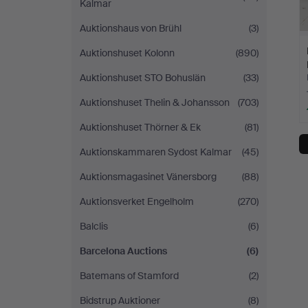
Kalmar
Auktionshaus von Brühl
(3)
Auktionshuset Kolonn
(890)
Auktionshuset STO Bohuslän
(33)
Auktionshuset Thelin & Johansson
(703)
Auktionshuset Thörner & Ek
(81)
Auktionskammaren Sydost Kalmar
(45)
Auktionsmagasinet Vänersborg
(88)
Auktionsverket Engelholm
(270)
Balclis
(6)
Barcelona Auctions
(6)
Batemans of Stamford
(2)
Bidstrup Auktioner
(8)