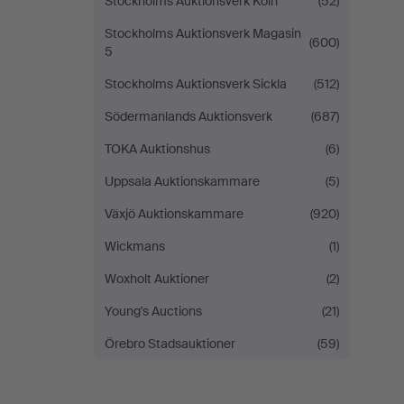
Stockholms Auktionsverk Köln
(52)
Stockholms Auktionsverk Magasin
(600)
5
Stockholms Auktionsverk Sickla
(512)
Södermanlands Auktionsverk
(687)
TOKA Auktionshus
(6)
Uppsala Auktionskammare
(5)
Växjö Auktionskammare
(920)
Wickmans
(1)
Woxholt Auktioner
(2)
Young's Auctions
(21)
Örebro Stadsauktioner
(59)