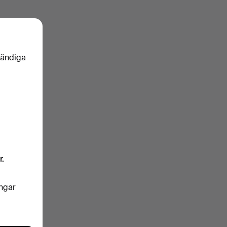
vändiga
r.
ingar