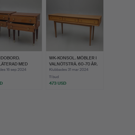
IDOBORD.
WK-KONSOL. MÖBLER I
LÄTERAD MED
VALNÖTSTRÄ. 60-70 ÅR.
ENE MÄSS…
des 16 sep 2024
Klubbades 31 mar 2024
11 bud
SD
473 USD