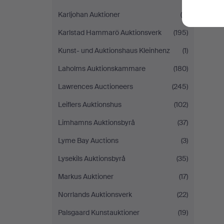
Karljohan Auktioner
(8)
Karlstad Hammarö Auktionsverk
(195)
Kunst- und Auktionshaus Kleinhenz
(1)
Laholms Auktionskammare
(180)
Lawrences Auctioneers
(245)
Leiflers Auktionshus
(102)
Limhamns Auktionsbyrå
(37)
Lyme Bay Auctions
(3)
Lysekils Auktionsbyrå
(35)
Markus Auktioner
(17)
Norrlands Auktionsverk
(22)
Palsgaard Kunstauktioner
(19)