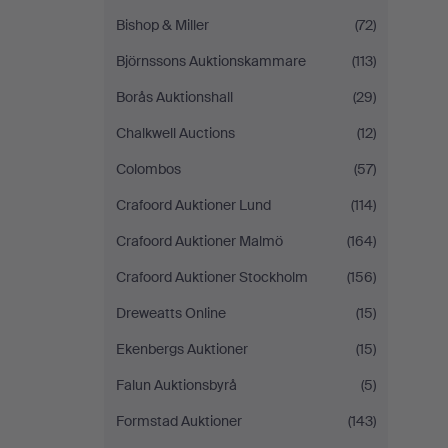
Bishop & Miller
(72)
Björnssons Auktionskammare
(113)
Borås Auktionshall
(29)
Chalkwell Auctions
(12)
Colombos
(57)
Crafoord Auktioner Lund
(114)
Crafoord Auktioner Malmö
(164)
Crafoord Auktioner Stockholm
(156)
Dreweatts Online
(15)
Ekenbergs Auktioner
(15)
Falun Auktionsbyrå
(5)
Formstad Auktioner
(143)