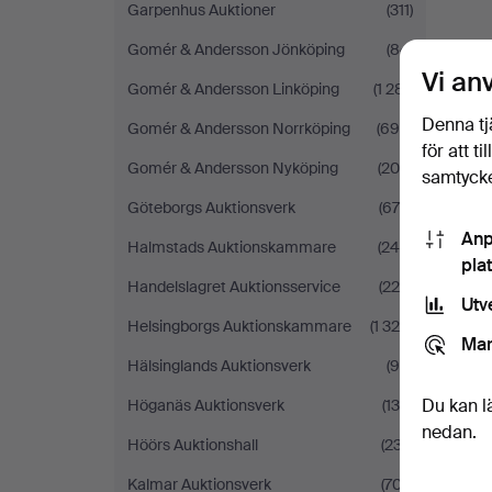
Garpenhus Auktioner
(311)
Gomér & Andersson Jönköping
(84)
Vi an
Gomér & Andersson Linköping
(1 281)
Denna tj
Gomér & Andersson Norrköping
(694)
för att t
Gomér & Andersson Nyköping
(206)
samtycke
Göteborgs Auktionsverk
(679)
Anp
Halmstads Auktionskammare
(245)
pla
Handelslagret Auktionsservice
(220)
Utv
Helsingborgs Auktionskammare
(1 329)
Mar
Hälsinglands Auktionsverk
(99)
Du kan l
Höganäs Auktionsverk
(134)
nedan.
Höörs Auktionshall
(237)
Kalmar Auktionsverk
(707)