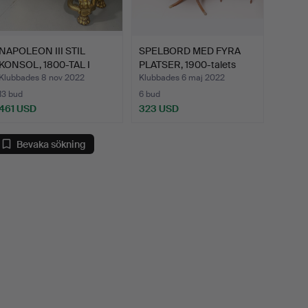
NAPOLEON III STIL
SPELBORD MED FYRA
KONSOL, 1800-TAL I
PLATSER, 1900-talets
FÖRGY…
sis…
Klubbades 8 nov 2022
Klubbades 6 maj 2022
13 bud
6 bud
461 USD
323 USD
Bevaka sökning