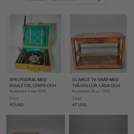
SPELFODRAL MED
OLIVROT TV-SKÅP MED
ROULETTE, CHIPS OCH
TVÅ HYLLOR, LÅDA OCH
EN NUMM…
H…
Klubbades 9 sep 2025
Klubbades 29 jun 2025
3 bud
2 bud
47 USD
47 USD