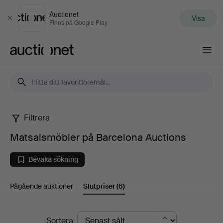
Auctionet
Visa
Stäng
Finns på Google Play
Auctionet.com
Filtrera
Matsalsmöbler
Matsalsmöbler på Barcelona Auctions
på
Bevaka sökning
Barcelona
Pågående auktioner
Slutpriser
(6)
Auctions
Slutpriser
Sortera