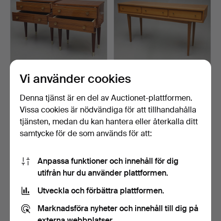
Vi använder cookies
PAR SIDOBORD.
WK-KONSOL. MÖBLER I
ROTPLÄTERAD MED
VALNÖTSTRÄ. 60-70 ÅR.
GYLLENE MÄSS…
Klubbades 16 sep 2024
Klubbades 31 mar 2024
Denna tjänst är en del av Auctionet-plattformen.
1 bud
11 bud
Vissa cookies är nödvändiga för att tillhandahålla
35 USD
474 USD
tjänsten, medan du kan hantera eller återkalla ditt
samtycke för de som används för att:
Anpassa funktioner och innehåll för dig
utifrån hur du använder plattformen.
Utveckla och förbättra plattformen.
Marknadsföra nyheter och innehåll till dig på
externa webbplatser.